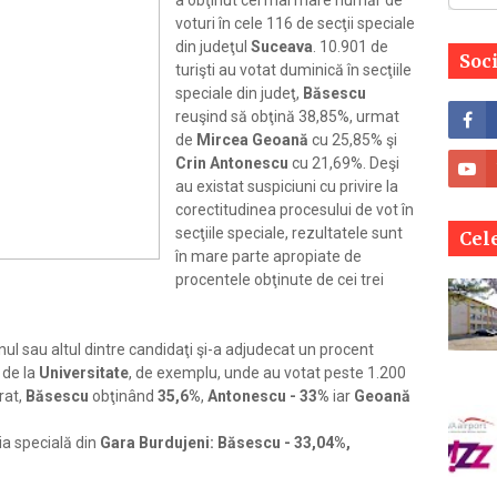
a obţinut cel mai mare număr de
voturi în cele 116 de secţii speciale
din judeţul
Suceava
. 10.901 de
Soc
turişti au votat duminică în secţiile
speciale din judeţ,
Băsescu
reuşind să obţină 38,85%, urmat
de
Mircea Geoană
cu 25,85% şi
Crin Antonescu
cu 21,69%. Deşi
au existat suspiciuni cu privire la
corectitudinea procesului de vot în
secţiile speciale, rezultatele sunt
Cele
în mare parte apropiate de
procentele obţinute de cei trei
unul sau altul dintre candidaţi şi-a adjudecat un procent
 de la
Universitate
, de exemplu, unde au votat peste 1.200
rat,
Băsescu
obţinând
35,6%
,
Antonescu - 33%
iar
Geoană
ţia specială din
Gara Burdujeni:
Băsescu - 33,04%,