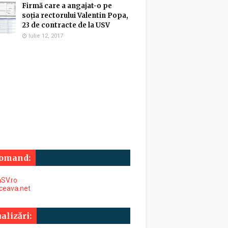
Firmă care a angajat-o pe
soția rectorului Valentin Popa,
23 de contracte de la USV
Iulie 12, 2017
omand:
SV.ro
uceava.net
alizări: