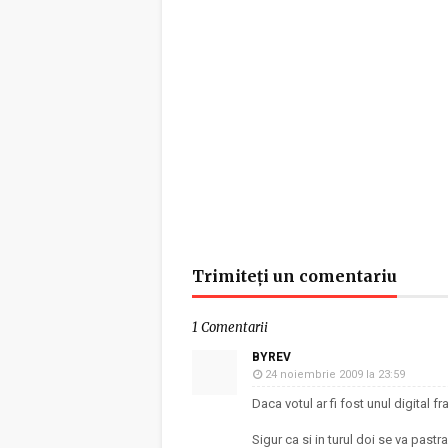
Trimiteți un comentariu
1 Comentarii
BYREV
24 noiembrie 2009 la 23:59
Daca votul ar fi fost unul digital f
Sigur ca si in turul doi se va pastra