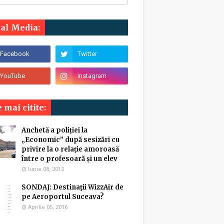
ial Media:
 mai citite:
Anchetă a poliției la
„Economic” după sesizări cu
privire la o relație amoroasă
între o profesoară și un elev
Iunie 08, 2012
SONDAJ: Destinaţii WizzAir de
pe Aeroportul Suceava?
Aprilie 05, 2016