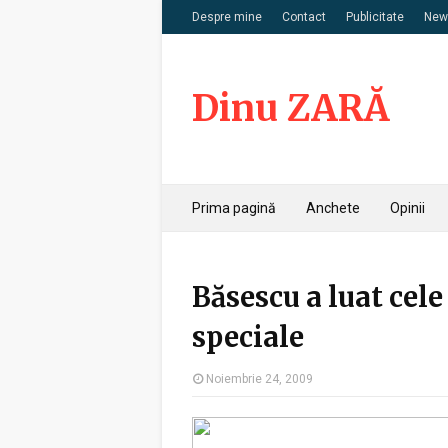
Despre mine
Contact
Publicitate
News
Dinu ZARĂ
Prima pagină
Anchete
Opinii
Băsescu a luat cele
speciale
Noiembrie 24, 2009