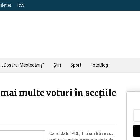
letter
RSS
„Dosarul Mestecăniș”
Știri
Sport
FotoBlog
 mai multe voturi în secţiile
Candidatul PDL,
Traian Băsescu
,