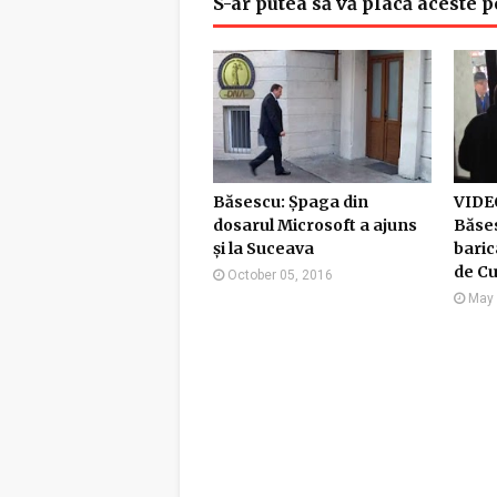
S-ar putea să vă placă aceste p
Băsescu: Șpaga din
VIDEO
dosarul Microsoft a ajuns
Băses
și la Suceava
baric
de Cu
October 05, 2016
May 