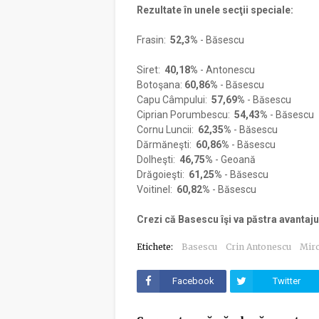
Rezultate în unele secţii speciale:
Frasin:
52,3%
- Băsescu
Siret:
40,18%
- Antonescu
Botoşana:
60,86%
- Băsescu
Capu Câmpului:
57,69%
- Băsescu
Ciprian Porumbescu:
54,43%
- Băsescu
Cornu Luncii:
62,35%
- Băsescu
Dărmăneşti:
60,86%
- Băsescu
Dolheşti:
46,75%
- Geoană
Drăgoieşti:
61,25%
- Băsescu
Voitinel:
60,82%
- Băsescu
Crezi că Basescu îşi va păstra avantajul 
Etichete:
Basescu
Crin Antonescu
Mir
Facebook
Twitter