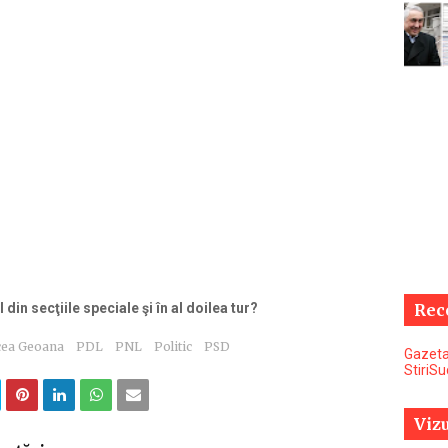
din secţiile speciale şi în al doilea tur?
Rec
cea Geoana
PDL
PNL
Politic
PSD
Gazeta
StiriS
Vizu