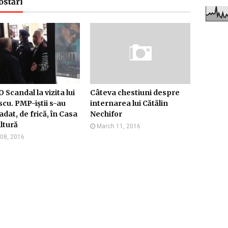
ostări
 Scandal la vizita lui
Câteva chestiuni despre
cu. PMP-iștii s-au
internarea lui Cătălin
adat, de frică, în Casa
Nechifor
ltură
March 11, 2016
08, 2016