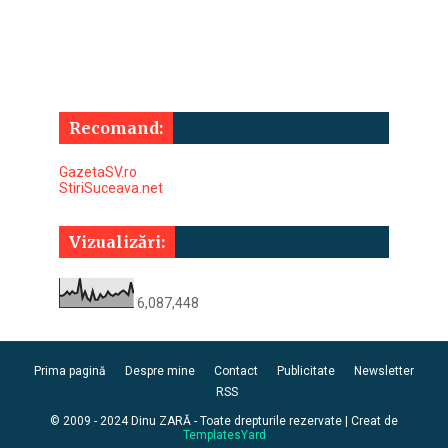
Recomand:
GazetaSV.ro
StiriSuceava.net
Vizualizări:
6,087,448
Prima pagină
Despre mine
Contact
Publicitate
Newsletter
RSS
© 2009 - 2024 Dinu ZARĂ - Toate drepturile rezervate | Creat de
TemplatesYard