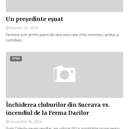
Un președinte eșuat
Ianuarie 22, 2024
Fermierii sunt printre puținii din țara asta care chiar muncesc, produc și
contribuie …
OPINII
Închiderea cluburilor din Suceava vs.
incendiul de la Ferma Dacilor
Decembrie 28, 2023
După Colectiv ne-am revoltat, am criticat ISU și autoritățile locale pentru