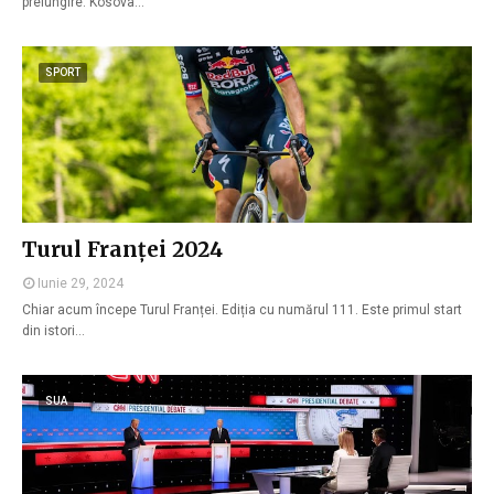
prelungire. Kosova…
SPORT
Turul Franței 2024
Iunie 29, 2024
Chiar acum începe Turul Franței. Ediția cu numărul 111. Este primul start
din istori…
SUA