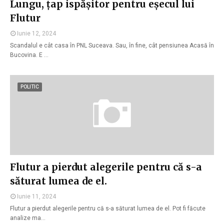
Lungu, țap ispășitor pentru eșecul lui
Flutur
Iunie 12, 2024
Scandalul e cât casa în PNL Suceava. Sau, în fine, cât pensiunea Acasă în
Bucovina. E …
POLITIC
Flutur a pierdut alegerile pentru că s-a
săturat lumea de el.
Iunie 11, 2024
Flutur a pierdut alegerile pentru că s-a săturat lumea de el. Pot fi făcute
analize ma…