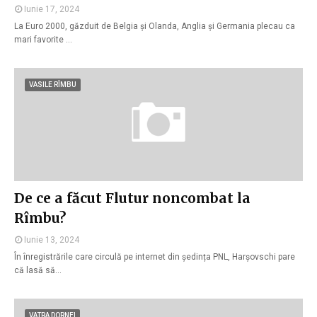
Iunie 17, 2024
La Euro 2000, găzduit de Belgia și Olanda, Anglia și Germania plecau ca
mari favorite …
VASILE RÎMBU
De ce a făcut Flutur noncombat la
Rîmbu?
Iunie 13, 2024
În înregistrările care circulă pe internet din ședința PNL, Harșovschi pare
că lasă să…
VATRA DORNEI