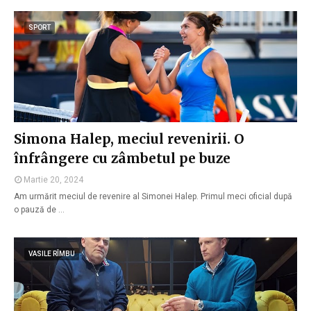
SPORT
Simona Halep, meciul revenirii. O
înfrângere cu zâmbetul pe buze
Martie 20, 2024
Am urmărit meciul de revenire al Simonei Halep. Primul meci oficial după
o pauză de …
VASILE RÎMBU