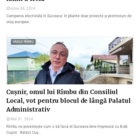
Iunie 04, 2024
Campania electorală în Suceava: în pliante doar proiecte și promisiuni de
oraș europea…
VASILE RÎMBU
Cușnir, omul lui Rîmbu din Consiliul
Local, vot pentru blocul de lângă Palatul
Administrativ
Mai 31, 2024
Rîmbu ne povestește cum o să facă el Suceava bine împreună cu Bobi
Cușnir. Astăzi Cuș…