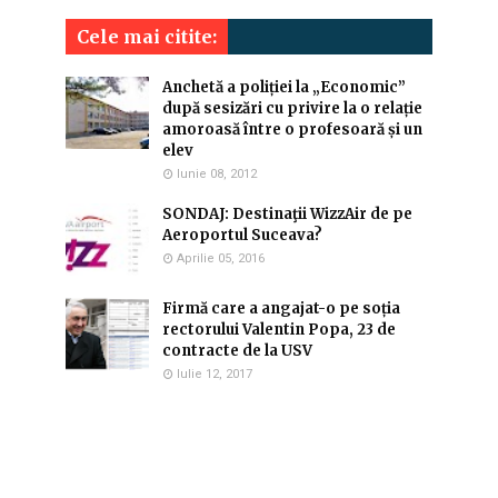
Cele mai citite:
Anchetă a poliției la „Economic”
după sesizări cu privire la o relație
amoroasă între o profesoară și un
elev
Iunie 08, 2012
SONDAJ: Destinaţii WizzAir de pe
Aeroportul Suceava?
Aprilie 05, 2016
Firmă care a angajat-o pe soția
rectorului Valentin Popa, 23 de
contracte de la USV
Iulie 12, 2017