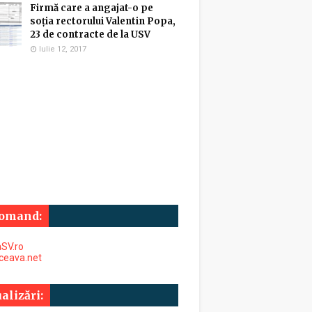
Firmă care a angajat-o pe
soția rectorului Valentin Popa,
23 de contracte de la USV
Iulie 12, 2017
omand:
SV.ro
uceava.net
alizări: