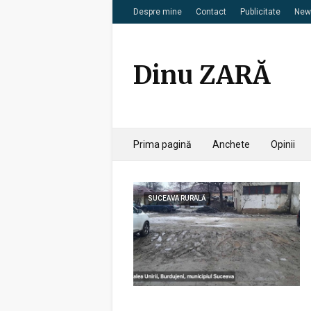
Despre mine
Contact
Publicitate
News
Dinu ZARĂ
Prima pagină
Anchete
Opinii
SUCEAVA RURALĂ