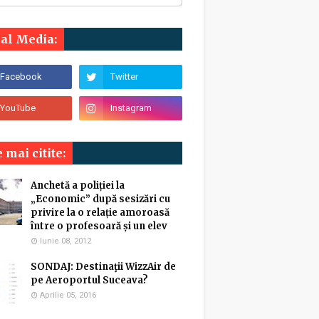
ial Media:
 mai citite:
Anchetă a poliției la
„Economic” după sesizări cu
privire la o relație amoroasă
între o profesoară și un elev
Iunie 08, 2012
SONDAJ: Destinaţii WizzAir de
pe Aeroportul Suceava?
Aprilie 05, 2016