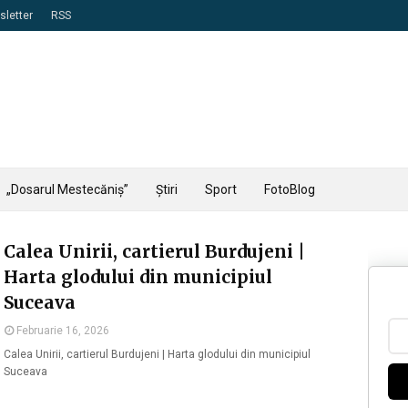
letter
RSS
„Dosarul Mestecăniș”
Știri
Sport
FotoBlog
Calea Unirii, cartierul Burdujeni |
Harta glodului din municipiul
Suceava
Februarie 16, 2026
Calea Unirii, cartierul Burdujeni | Harta glodului din municipiul
Suceava