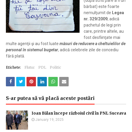
(după scris pare a fi un
bărbat) este foarte
nemulţumit de
Legea
nr. 329/2009
, adică
pachetul de legi prin
care, printre altele, au
fost desfiinţate mai
multe agenţii şi au fost luate
măsuri de reducere a cheltuielilor de
personal în sistemul bugetar
, adică celebrele zile de concediu
fără plată.
Etichete:
Flutur
PDL
Politic
S-ar putea să vă placă aceste postări
Ioan Bălan începe războiul civil în PNL Suceava
January 19, 2025