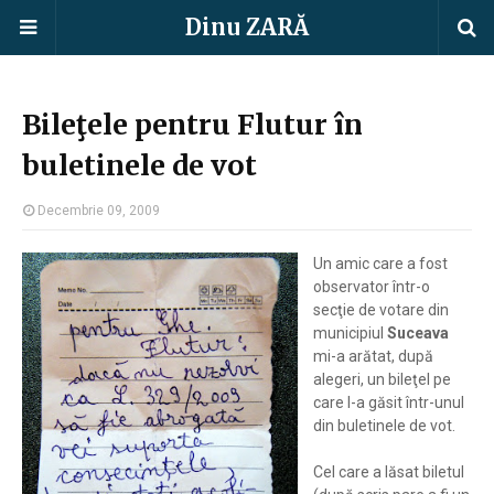
Dinu ZARĂ
Bileţele pentru Flutur în
buletinele de vot
Decembrie 09, 2009
Un amic care a fost
observator într-o
secţie de votare din
municipiul
Suceava
mi-a arătat, după
alegeri, un bileţel pe
care l-a găsit într-unul
din buletinele de vot.
Cel care a lăsat biletul