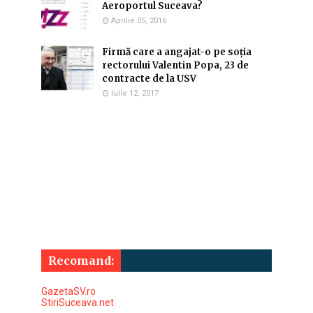
Aeroportul Suceava?
Aprilie 05, 2016
Firmă care a angajat-o pe soția
rectorului Valentin Popa, 23 de
contracte de la USV
Iulie 12, 2017
Recomand:
GazetaSV.ro
StiriSuceava.net