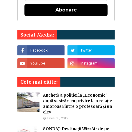
Abonare
Social Media:
Cele mai citite:
Anchetă a poliției la „Economic”
după sesizări cu privire la o relație
amoroasă între o profesoară și un
elev
Iunie 08, 2012
SONDAJ: Destinaţii WizzAir de pe