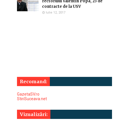
rectorului Valentin Popa, 23 de
contracte de la USV
Iulie 12, 2017
Recomand:
GazetaSV.ro
StiriSuceava.net
Vizualizări: