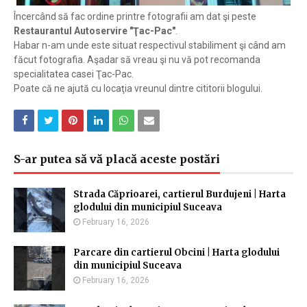
Încercând să fac ordine printre fotografii am dat şi peste
Restaurantul Autoservire "Ţac-Pac"
.
Habar n-am unde este situat respectivul stabiliment şi când am
făcut fotografia. Aşadar să vreau şi nu vă pot recomanda
specialitatea casei Ţac-Pac.
Poate că ne ajută cu locaţia vreunul dintre cititorii blogului.
S-ar putea să vă placă aceste postări
Strada Căprioarei, cartierul Burdujeni | Harta
glodului din municipiul Suceava
February 16, 2026
Parcare din cartierul Obcini | Harta glodului
din municipiul Suceava
February 16, 2026