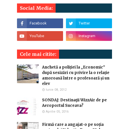
Social Media:
Cele mai citite:
Anchetă a poliției la „Economic”
după sesizări cu privire la o relație
amoroasă între o profesoară și un
elev
Iunie 08, 2012
SONDAJ: Destinaţii WizzAir de pe
Aeroportul Suceava?
Aprilie 05, 2016
Firmă care a angajat-o pe soția