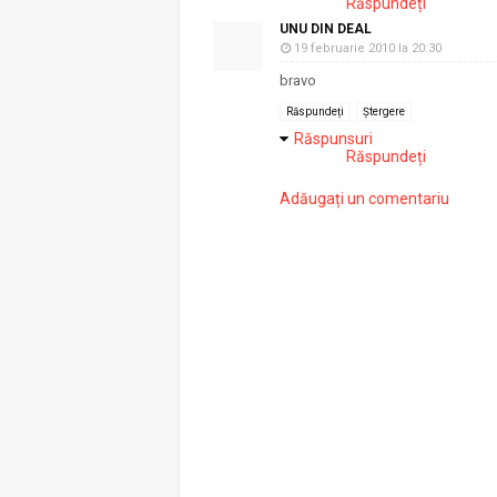
Răspundeți
UNU DIN DEAL
19 februarie 2010 la 20:30
bravo
Răspundeți
Ștergere
Răspunsuri
Răspundeți
Adăugați un comentariu