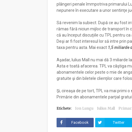
plângeri penale îmmpotriva primarului Lu
nepunere în executare a unor sentinţe ju
Să revenim la subiect. După ce au fost in
rămas fără niciun mijloc de transport în 
că au început discuţiile cu TPL pentru ca 
Deşi ar fi fost interesul lor să intre prin 
taxa pentru asta. Mai exact
1,5 miliarde d
Aşadar, Iulius Mall nu mai dă 3 miliarde la
Asta e toată afacerea. TPL va câştiga mai 
abonamentele celor peste o mie de angaj
gratuite şi din biletele clienţilor care fo
Şi, cireaşa de pe tort, TPL va mai primi o
Primărie din abonamentele parţial gratuite
Etichete:
Ion Lungu
Iulius Mall
Primar
Facebook
Twitter