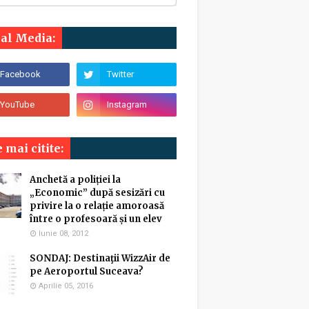
ial Media:
 mai citite:
Anchetă a poliției la
„Economic” după sesizări cu
privire la o relație amoroasă
între o profesoară și un elev
Iunie 08, 2012
SONDAJ: Destinaţii WizzAir de
pe Aeroportul Suceava?
Aprilie 05, 2016