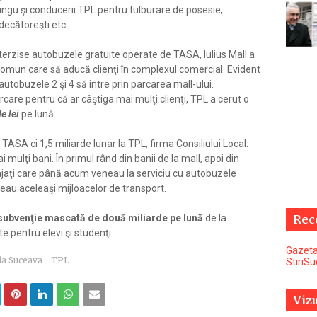
ngu şi conducerii TPL pentru tulburare de posesie,
decătoreşti etc.
terzise autobuzele gratuite operate de TASA, Iulius Mall a
comun care să aducă clienţi în complexul comercial. Evident
autobuzele 2 şi 4 să intre prin parcarea mall-ului.
parcare pentru că ar câştiga mai mulţi clienţi, TPL a cerut o
e lei
pe lună.
 TASA ci 1,5 miliarde lunar la TPL, firma Consiliului Local.
mulţi bani. În primul rând din banii de la mall, apoi din
aţi care până acum veneau la serviciu cu autobuzele
loseau aceleaşi mijloacelor de transport.
subvenţie mascată de două miliarde pe lună
de la
Rec
 pentru elevi şi studenţi...
Gazeta
ia Suceava
TPL
StiriS
Vizu