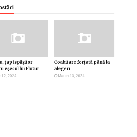
ostări
, țap ispășitor
Coabitare forțată până la
u eșecul lui Flutur
alegeri
 12, 2024
March 13, 2024