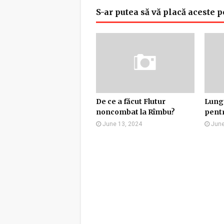
S-ar putea să vă placă aceste p
De ce a făcut Flutur
Lungu
noncombat la Rîmbu?
pentr
June 13, 2024
June