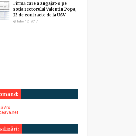
Firmă care a angajat-o pe
soția rectorului Valentin Popa,
23 de contracte de la USV
Iulie 12, 2017
omand:
SV.ro
uceava.net
alizări: