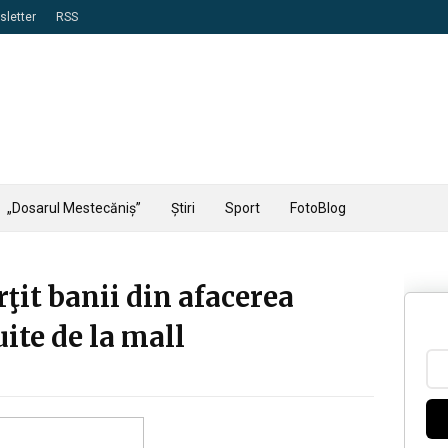
letter
RSS
„Dosarul Mestecăniș”
Știri
Sport
FotoBlog
ţit banii din afacerea
ite de la mall