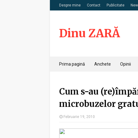
Despre mine
Contact
Publicitate
News
Dinu ZARĂ
Prima pagină
Anchete
Opinii
Cum s-au (re)împăr
microbuzelor gratu
Februarie 19, 2010