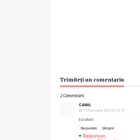
Trimiteți un comentariu
2 Comentarii
CAMIL
19 februarie 2010 la 13:14
Excelent
Răspundeți
Ștergere
Răspunsuri