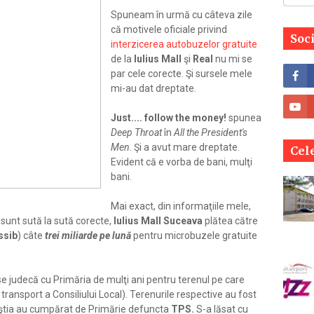
Spuneam în urmă cu câteva zile
că motivele oficiale privind
Soc
interzicerea autobuzelor gratuite
de la
Iulius Mall
şi
Real
nu mi se
par cele corecte. Şi sursele mele
mi-au dat dreptate.
Just.... follow the money!
spunea
Deep Throat
în
All the President's
Men
. Şi a avut mare dreptate.
Cele
Evident că e vorba de bani, mulţi
bani.
Mai exact, din informaţiile mele,
sunt sută la sută corecte,
Iulius Mall Suceava
plătea către
ssib
) câte
trei miliarde pe lună
pentru microbuzele gratuite
 se judecă cu Primăria de mulţi ani pentru terenul pe care
transport a Consiliului Local). Terenurile respective au fost
ştia au cumpărat de Primărie defuncta
TPS.
S-a lăsat cu