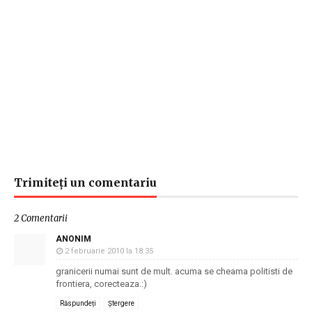
Trimiteți un comentariu
2 Comentarii
ANONIM
2 februarie 2010 la 18:35
granicerii numai sunt de mult. acuma se cheama politisti de
frontiera, corecteaza.:)
Răspundeți
Ștergere