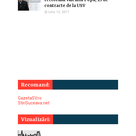
contracte de la USV
Iulie 12, 2017
Recomand:
GazetaSV.ro
StiriSuceava.net
Vizualizări: