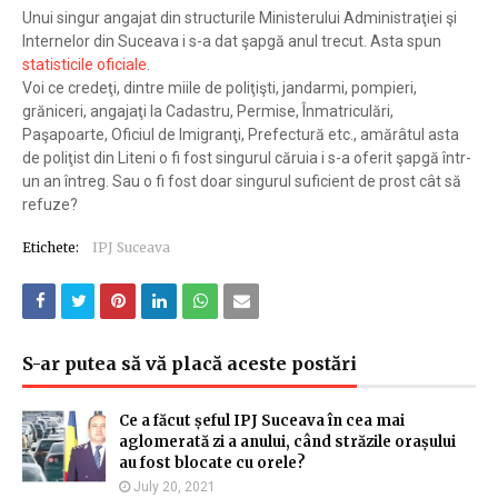
Unui singur angajat din structurile Ministerului Administraţiei şi
Internelor din Suceava i s-a dat şapgă anul trecut. Asta spun
statisticile oficiale
.
Voi ce credeţi, dintre miile de poliţişti, jandarmi, pompieri,
grăniceri, angajaţi la Cadastru, Permise, Înmatriculări,
Paşapoarte, Oficiul de Imigranţi, Prefectură etc., amărâtul asta
de poliţist din Liteni o fi fost singurul căruia i s-a oferit şapgă într-
un an întreg. Sau o fi fost doar singurul suficient de prost cât să
refuze?
Etichete:
IPJ Suceava
S-ar putea să vă placă aceste postări
Ce a făcut șeful IPJ Suceava în cea mai
aglomerată zi a anului, când străzile orașului
au fost blocate cu orele?
July 20, 2021