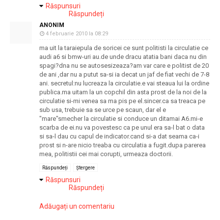
Răspunsuri
Răspundeți
ANONIM
4 februarie 2010 la 08:29
ma uit la taraiepula de soricei ce sunt politisti la circulatie ce
audi a6 si bmw-uri au.de unde dracu atatia bani daca nu din
spagi?dna nu se autosesizeaza?am var care e politist de 20
de ani ,dar nu a putut sa-si ia decat un jaf de fiat vechi de 7-8
ani. secretul:nu lucreaza la circulatie.e vai steaua lui la ordine
publica.ma uitam la un copchil din asta prost de la noi de la
circulatie si-mi venea sa ma pis pe el.sincer.ca sa treaca pe
sub usa, trebuie sa se urce pe scaun, dar el e
"mare"smecher la circulatie si conduce un ditamai A6.mi-e
scarba de ei.nu va povestesc ca pe unul era sa-l bat o data
si sa-l dau cu capul de indicator.cand si-a dat seama ca-i
prost si n-are nicio treaba cu circulatia a fugit.dupa parerea
mea, politistii cei mai corupti, urmeaza doctorii.
Răspundeți
Ștergere
Răspunsuri
Răspundeți
Adăugați un comentariu