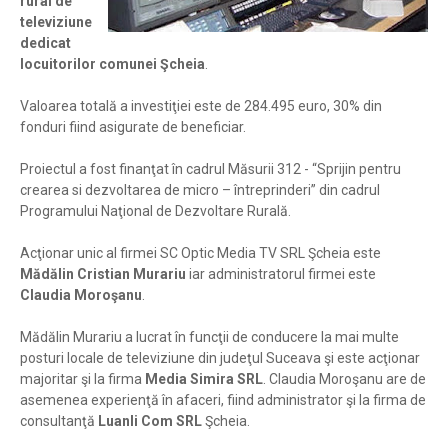
rural de
televiziune
dedicat
locuitorilor comunei Şcheia
.
Valoarea totală a investiţiei este de 284.495 euro, 30% din
fonduri fiind asigurate de beneficiar.
Proiectul a fost finanţat în cadrul Măsurii 312 - “Sprijin pentru
crearea si dezvoltarea de micro – întreprinderi” din cadrul
Programului Naţional de Dezvoltare Rurală.
Acţionar unic al firmei SC Optic Media TV SRL Şcheia este
Mădălin Cristian Murariu
iar administratorul firmei este
Claudia Moroşanu
.
Mădălin Murariu a lucrat în funcţii de conducere la mai multe
posturi locale de televiziune din judeţul Suceava şi este acţionar
majoritar şi la firma
Media Simira SRL
. Claudia Moroşanu are de
asemenea experienţă în afaceri, fiind administrator şi la firma de
consultanţă
Luanli Com SRL
Şcheia.