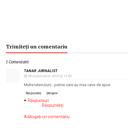
Trimiteți un comentariu
1 Comentarii
TANAR JURNALIST
28 septembrie 2010 la 13:00
Multe televiziuni...putine care au insa ceva de spus.
Răspundeți
Ștergere
Răspunsuri
Răspundeți
Adăugați un comentariu