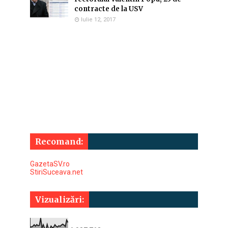
contracte de la USV
Iulie 12, 2017
Recomand:
GazetaSV.ro
StiriSuceava.net
Vizualizări: