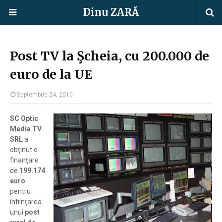
Dinu ZARĂ
Post TV la Şcheia, cu 200.000 de
euro de la UE
Septembrie 24, 2010
SC Optic
Media TV
SRL
a
obţinut o
finanţare
de
199.174
euro
pentru
înfiinţarea
unui
post