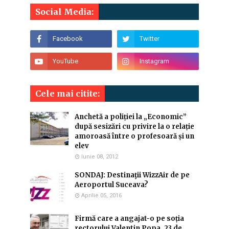
Social Media:
Cele mai citite:
Anchetă a poliției la „Economic”
după sesizări cu privire la o relație
amoroasă între o profesoară și un
elev
Iunie 08, 2012
SONDAJ: Destinaţii WizzAir de pe
Aeroportul Suceava?
Aprilie 05, 2016
Firmă care a angajat-o pe soția
rectorului Valentin Popa, 23 de