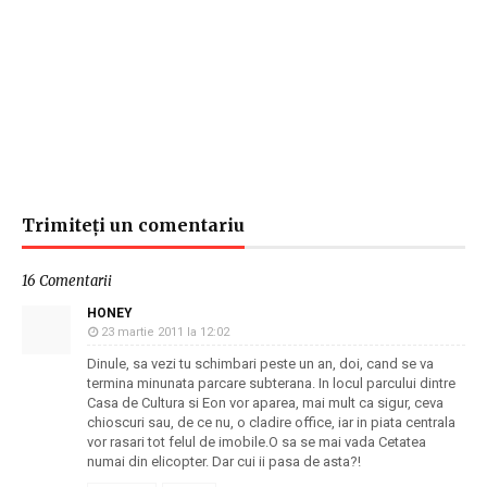
Trimiteți un comentariu
16 Comentarii
HONEY
23 martie 2011 la 12:02
Dinule, sa vezi tu schimbari peste un an, doi, cand se va
termina minunata parcare subterana. In locul parcului dintre
Casa de Cultura si Eon vor aparea, mai mult ca sigur, ceva
chioscuri sau, de ce nu, o cladire office, iar in piata centrala
vor rasari tot felul de imobile.O sa se mai vada Cetatea
numai din elicopter. Dar cui ii pasa de asta?!