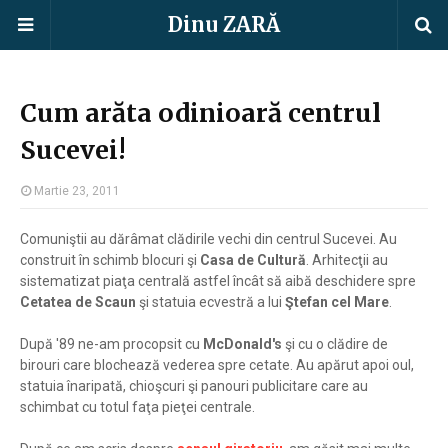
Dinu ZARĂ
Cum arăta odinioară centrul
Sucevei!
Martie 23, 2011
Comuniştii au dărâmat clădirile vechi din centrul Sucevei. Au
construit în schimb blocuri şi
Casa de Cultură
. Arhitecţii au
sistematizat piaţa centrală astfel încât să aibă deschidere spre
Cetatea de Scaun
şi statuia ecvestră a lui
Ştefan cel Mare
.
După '89 ne-am procopsit cu
McDonald's
şi cu o clădire de
birouri care blochează vederea spre cetate. Au apărut apoi oul,
statuia înaripată, chioşcuri şi panouri publicitare care au
schimbat cu totul faţa pieţei centrale.