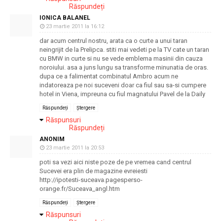
Răspundeți
IONICA BALANEL
23 martie 2011 la 16:12
dar acum centrul nostru, arata ca o curte a unui taran
neingrijit de la Prelipca. stiti mai vedeti pe la TV cate un taran
cu BMW in curte si nu se vede emblema masinii din cauza
noroiului. asa a juns lungu sa transforme minunatia de oras.
dupa ce a falimentat combinatul Ambro acum ne
indatoreaza pe noi suceveni doar ca fiul sau sa-si cumpere
hotel in Viena, impreuna cu fiul magnatului Pavel de la Daily
Răspundeți
Ștergere
Răspunsuri
Răspundeți
ANONIM
23 martie 2011 la 20:53
poti sa vezi aici niste poze de pe vremea cand centrul
Sucevei era plin de magazine evreiesti
http://ipotesti-suceava.pagesperso-
orange.fr/Suceava_angl.htm
Răspundeți
Ștergere
Răspunsuri