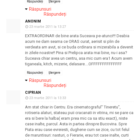
Răspundeți
Ștergere
Răspunsuri
Răspundeți
ANONIM
23 martie 2011 la 13:27
EXTRAORDINAR de bine arata Suceava pe-atunci!!! Deabia
acum ne dam seama ce ORAS curat, aerisit si plin de
verdeata am avut, si ce buda ordinara si mizerabila a devenit
in zilele noastre!! Pina si Prelipca arata mai bine, nu-i asa?
Suceava chiar avea un centru, asa mic cum era1 Acum avem
tiganeala, kitch, mizerie, delasare....OFFFFFFFFFFFFFF
Răspundeți
Ștergere
Răspunsuri
Răspundeți
CIPRIAN
23 martie 2011 la 13:33
Am stat chiar in Centru. Era cinematograful" Tineretu",
rotiseria alaturi, stateau puii cracanati in vitrina, mi se pare ca
era si bere la halba( eram prea mic ca sa stiu exact), niste
case inalte, parcul. Asta in partea dinspre Bucovina. Spre
Piata erau case evreiesti, dughene cum se zice, cu tot felul
de maruntisuri: nasturi, o Fierarie, erau tot case inalte, curti