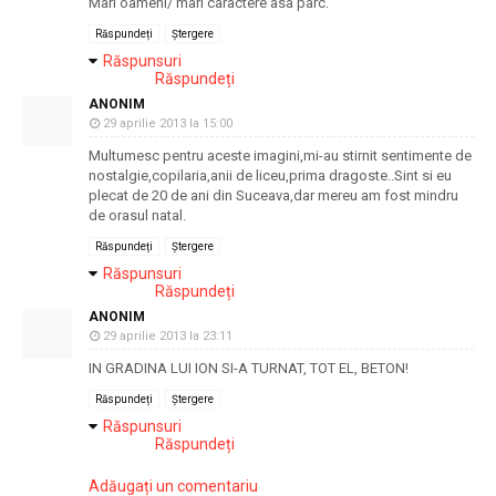
Mari oameni/ mari caractere asa parc.
Răspundeți
Ștergere
Răspunsuri
Răspundeți
ANONIM
29 aprilie 2013 la 15:00
Multumesc pentru aceste imagini,mi-au stirnit sentimente de
nostalgie,copilaria,anii de liceu,prima dragoste..Sint si eu
plecat de 20 de ani din Suceava,dar mereu am fost mindru
de orasul natal.
Răspundeți
Ștergere
Răspunsuri
Răspundeți
ANONIM
29 aprilie 2013 la 23:11
IN GRADINA LUI ION SI-A TURNAT, TOT EL, BETON!
Răspundeți
Ștergere
Răspunsuri
Răspundeți
Adăugați un comentariu