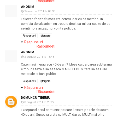
Răspundeți
ANONIM
24 martie 2011 la 08:35
Felicitari foarte frumos era centru, dar eu ca membru in
comisia de urbanism nu trebuie decit sa-mi cer scuze de ce
se intimpla astazi, nui vointa politica.
Răspundeți
Ștergere
Răspunsuri
Răspundeți
ANONIM
2 august 2011 la 13:48
Cate masini erau acu 40 de ani? Ideea cu parcarea subterana
e ft buna faza e sa se faca MAI REPEDE si fara sa se FURE...
materiale si bani publici.
Răspundeți
Ștergere
Răspunsuri
Răspundeți
DOMUNCU TIBERIU
8 august 2011 la 20:27
Exceptand aerul comunist pe care-l expira pozele de acum
40 de ani, Suceava arata cu MULT, dar cu MULT mai bine