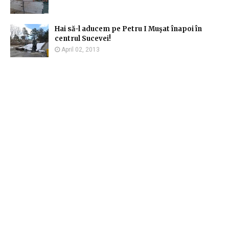
Hai să-l aducem pe Petru I Muşat înapoi în
centrul Sucevei!
April 02, 2013