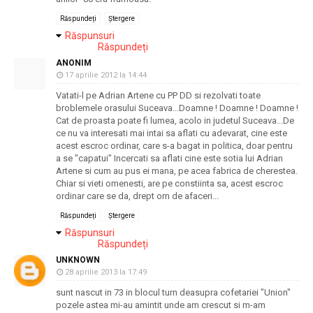
Răspundeți
Ștergere
Răspunsuri
Răspundeți
ANONIM
17 aprilie 2012 la 14:44
Vatati-l pe Adrian Artene cu PP DD si rezolvati toate
broblemele orasului Suceava...Doamne ! Doamne ! Doamne !
Cat de proasta poate fi lumea, acolo in judetul Suceava...De
ce nu va interesati mai intai sa aflati cu adevarat, cine este
acest escroc ordinar, care s-a bagat in politica, doar pentru
a se "capatui" Incercati sa aflati cine este sotia lui Adrian
Artene si cum au pus ei mana, pe acea fabrica de cherestea.
Chiar si vieti omenesti, are pe constiinta sa, acest escroc
ordinar care se da, drept om de afaceri...
Răspundeți
Ștergere
Răspunsuri
Răspundeți
UNKNOWN
28 aprilie 2013 la 17:49
sunt nascut in 73 in blocul turn deasupra cofetariei "Union"
pozele astea mi-au amintit unde am crescut si m-am