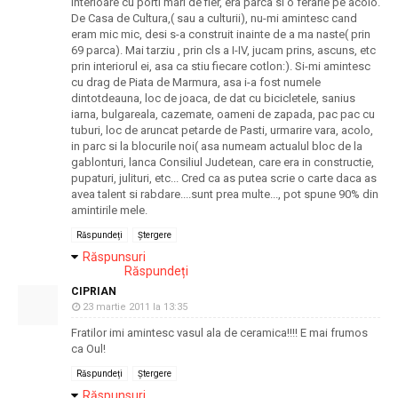
interioare cu porti mari de fier, era parca si o ferarie pe acolo.
De Casa de Cultura,( sau a culturii), nu-mi amintesc cand
eram mic mic, desi s-a construit inainte de a ma naste( prin
69 parca). Mai tarziu , prin cls a I-IV, jucam prins, ascuns, etc
prin interiorul ei, asa ca stiu fiecare cotlon:). Si-mi amintesc
cu drag de Piata de Marmura, asa i-a fost numele
dintotdeauna, loc de joaca, de dat cu bicicletele, sanius
iarna, bulgareala, cazemate, oameni de zapada, pac pac cu
tuburi, loc de aruncat petarde de Pasti, urmarire vara, acolo,
in parc si la blocurile noi( asa numeam actualul bloc de la
gablonturi, lanca Consiliul Judetean, care era in constructie,
pupaturi, julituri, etc... Cred ca as putea scrie o carte daca as
avea talent si rabdare....sunt prea multe..., pot spune 90% din
amintirile mele.
Răspundeți
Ștergere
Răspunsuri
Răspundeți
CIPRIAN
23 martie 2011 la 13:35
Fratilor imi amintesc vasul ala de ceramica!!!! E mai frumos
ca Oul!
Răspundeți
Ștergere
Răspunsuri