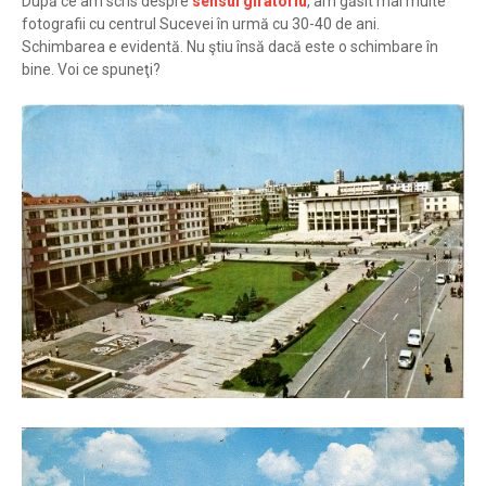
După ce am scris despre
sensul giratoriu
, am găsit mai multe
fotografii cu centrul Sucevei în urmă cu 30-40 de ani.
Schimbarea e evidentă. Nu ştiu însă dacă este o schimbare în
bine. Voi ce spuneţi?