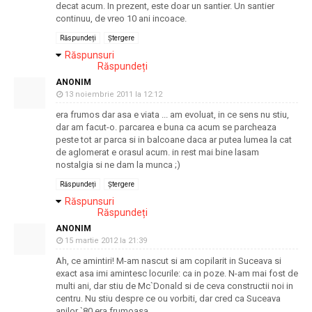
decat acum. In prezent, este doar un santier. Un santier
continuu, de vreo 10 ani incoace.
Răspundeți
Ștergere
Răspunsuri
Răspundeți
ANONIM
13 noiembrie 2011 la 12:12
era frumos dar asa e viata ... am evoluat, in ce sens nu stiu,
dar am facut-o. parcarea e buna ca acum se parcheaza
peste tot ar parca si in balcoane daca ar putea lumea la cat
de aglomerat e orasul acum. in rest mai bine lasam
nostalgia si ne dam la munca ;)
Răspundeți
Ștergere
Răspunsuri
Răspundeți
ANONIM
15 martie 2012 la 21:39
Ah, ce amintiri! M-am nascut si am copilarit in Suceava si
exact asa imi amintesc locurile: ca in poze. N-am mai fost de
multi ani, dar stiu de Mc`Donald si de ceva constructii noi in
centru. Nu stiu despre ce ou vorbiti, dar cred ca Suceava
anilor `80 era frumoasa.