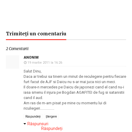
Trimiteți un comentariu
2 Comentarii
ANONIM
19 martie 2011 la 16:26
Salut Dinu,
Daca ar trebui sa tinem un minut de reculegere pentru fiecare
furt facut de AJF si Daicu nu s-ar mai juca nici un meci.
Il doare-n mercedes pe Daicu de japonezi cand el cand nu-i
iasa smenu il injura pe Bogdan AGAFITEI de fug si satanistii
cand il aud.
Am ras de m-am pisat pe mine cu momentu lui di
riculiegeri................
Răspundeți
Ștergere
Răspunsuri
Răspundeți