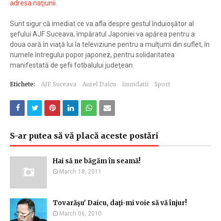
adresa naţiunii
.
Sunt sigur că imediat ce va afla despre gestul înduioşător al
şefului AJF Suceava, împăratul Japoniei va apărea pentru a
doua oară în viaţă lui la televiziune pentru a mulţumi din suflet, în
numele întregului popor japonez, pentru solidaritatea
manifestată de şefii fotbalului judeţean.
Etichete:
AJF Suceava
Aurel Daicu
inundatii
Sport
S-ar putea să vă placă aceste postări
Hai să ne băgăm în seamă!
March 18, 2011
Tovarăşu' Daicu, daţi-mi voie să vă înjur!
March 06, 2010