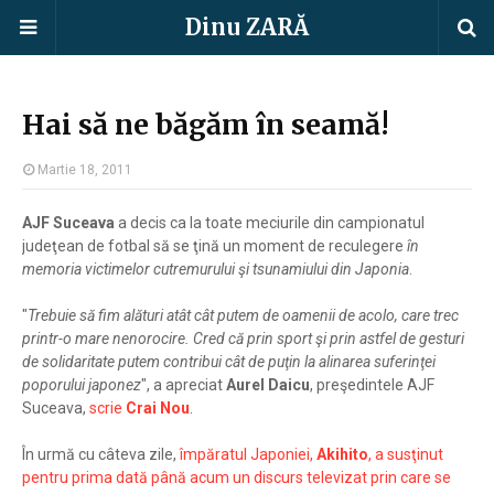
Dinu ZARĂ
Hai să ne băgăm în seamă!
Martie 18, 2011
AJF Suceava
a decis ca la toate meciurile din campionatul
judeţean de fotbal să se ţină un moment de reculegere
în
memoria victimelor cutremurului şi tsunamiului din Japonia
.
"
Trebuie să fim alături atât cât putem de oamenii de acolo, care trec
printr-o mare nenorocire. Cred că prin sport şi prin astfel de gesturi
de solidaritate putem contribui cât de puţin la alinarea suferinţei
poporului japonez
", a apreciat
Aurel Daicu
, preşedintele AJF
Suceava,
scrie
Crai Nou
.
În urmă cu câteva zile,
împăratul Japoniei,
Akihito
, a susţinut
pentru prima dată până acum un discurs televizat prin care se