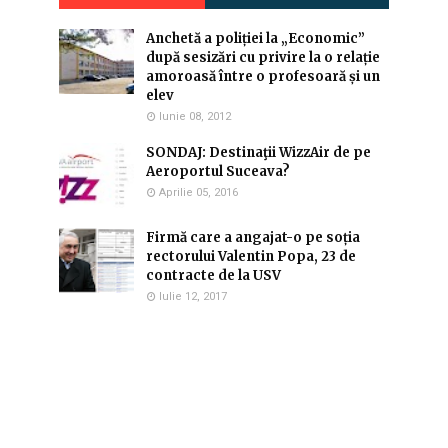
Anchetă a poliției la „Economic”
după sesizări cu privire la o relație
amoroasă între o profesoară și un
elev
Iunie 08, 2012
SONDAJ: Destinaţii WizzAir de pe
Aeroportul Suceava?
Aprilie 05, 2016
Firmă care a angajat-o pe soția
rectorului Valentin Popa, 23 de
contracte de la USV
Iulie 12, 2017