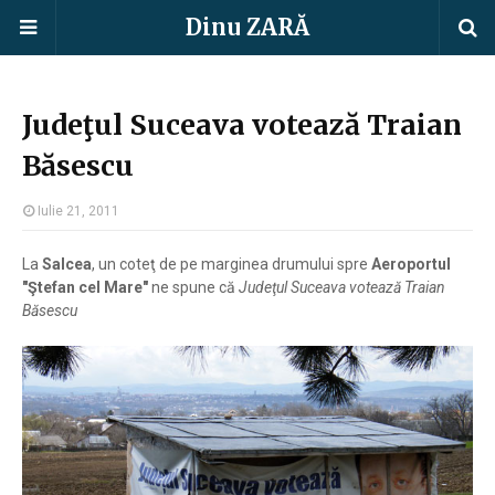
Dinu ZARĂ
Judeţul Suceava votează Traian
Băsescu
Iulie 21, 2011
La
Salcea
, un coteţ de pe marginea drumului spre
Aeroportul
"Ştefan cel Mare"
ne spune că
Judeţul Suceava votează Traian
Băsescu