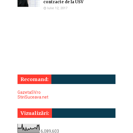
contracte de la USV
Iulie 12, 2017
Recomand:
GazetaSV.ro
StiriSuceava.net
Vizualizări:
6,089,603