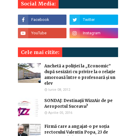
Social Media:
Cele mai citite:
Anchetă a poliției la „Economic”
după sesizări cu privire la o relație
amoroasă între o profesoară și un
elev
Iunie 08, 2012
SONDAJ: Destinaţii WizzAir de pe
Aeroportul Suceava?
Aprilie 05, 2016
Firmă care a angajat-o pe soția
rectorului Valentin Popa, 23 de