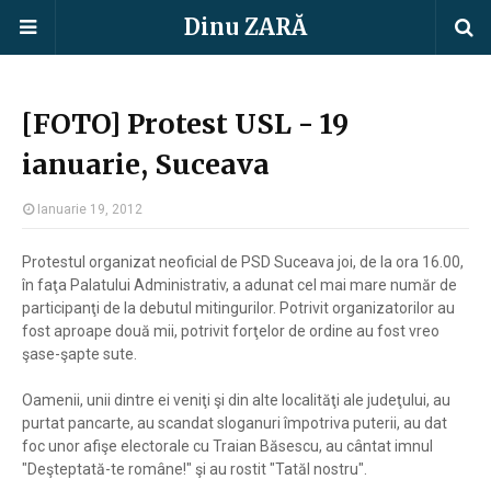
Dinu ZARĂ
[FOTO] Protest USL - 19
ianuarie, Suceava
Ianuarie 19, 2012
Protestul organizat neoficial de PSD Suceava joi, de la ora 16.00,
în faţa Palatului Administrativ, a adunat cel mai mare număr de
participanţi de la debutul mitingurilor. Potrivit organizatorilor au
fost aproape două mii, potrivit forţelor de ordine au fost vreo
şase-şapte sute.
Oamenii, unii dintre ei veniţi şi din alte localităţi ale judeţului, au
purtat pancarte, au scandat sloganuri împotriva puterii, au dat
foc unor afişe electorale cu Traian Băsescu, au cântat imnul
"Deşteptată-te române!" şi au rostit "Tatăl nostru".