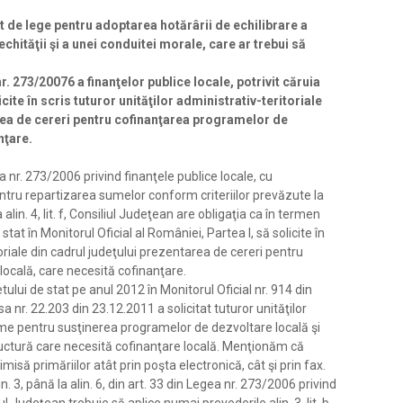
 de lege pentru adoptarea hotărârii de echilibrare a
echităţii şi a unei conduitei morale, care ar trebui să
nr. 273/20076 a finanţelor publice locale, potrivit căruia
cite în scris tuturor unităţilor administrativ-teritoriale
rea de cereri pentru cofinanţarea programelor de
nţare.
ea nr. 273/2006 privind finanţele publice locale, cu
pentru repartizarea sumelor conform criteriilor prevăzute la
a alin. 4, lit. f, Consiliul Judeţean are obligaţia ca în termen
stat în Monitorul Oficial al României, Partea I, să solicite în
toriale din cadrul judeţului prezentarea de cereri pentru
ocală, care necesită cofinanţare.
lui de stat pe anul 2012 în Monitorul Oficial nr. 914 din
a nr. 22.203 din 23.12.2011 a solicitat tuturor unităţilor
ume pentru susţinerea programelor de dezvoltare locală şi
ructură care necesită cofinanţare locală. Menţionăm că
misă primăriilor atât prin poşta electronică, cât şi prin fax.
 3, până la alin. 6, din art. 33 din Legea nr. 273/2006 privind