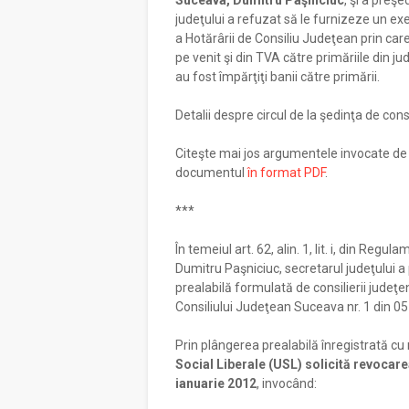
Suceava, Dumitru Paşniciuc
, şi a preş
judeţului a refuzat să le furnizeze un exe
a Hotărârii de Consiliu Judeţean prin car
pe venit şi din TVA către primăriile din ju
au fost împărţiţi banii către primării.
Detalii despre circul de la şedinţa de con
Citeşte mai jos argumentele invocate de P
documentul
în format PDF
.
***
În temeiul art. 62, alin. 1, lit. i, din Reg
Dumitru Paşniciuc, secretarul judeţului a
prealabilă formulată de consilierii judeţen
Consiliului Judeţean Suceava nr. 1 din 05
Prin plângerea prealabilă înregistrată cu 
Social Liberale (USL) solicită revocare
ianuarie 2012
, invocând: