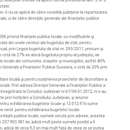
l Judeţean trebuie să aplice numai prevederile alin. 3, lit. b
ectate.
şi alin. 6 nu se aplică de către consiliile judeţene la repartizarea
le, ci de către direcţiile generale ale finanţelor publice
2006 privind finanţele publice locale, cu modificările şi
ate din unele venituri ale bugetului de stat, pentru
nual, prin Legea bugetului de stat nr. 293/2011, precum şi
o cotă de 27% se alocă bugetului propriu al judeţului, iar
 locale ale comunelor, oraşelor şi municipiilor, astfel: 80%
iei Generale a Finanţelor Publice Suceava, o cotă de 20% prin
are locală şi pentru susţinerea proiectelor de dezvoltare a
locală. Prin adresa Direcţiei Generale a Finanţelor Publice a
înregistrată la Consiliul Judeţean nr.67/04.01.2012, ni s-au
e prin hotărâre a Consiliului Judeţean, şi anume:
ntru echilibrarea bugetelor locale şi 12.012.416 sume
pe venit pentru echilibrarea bugetelor locale.
tăţile publice locale, sumele cerute prin adrese, acestea
 237.903.381 lei, adică mult peste sumele posibil a fi
i, adică de circa 9,3 ori mai mult faţă de ceea ce se putea