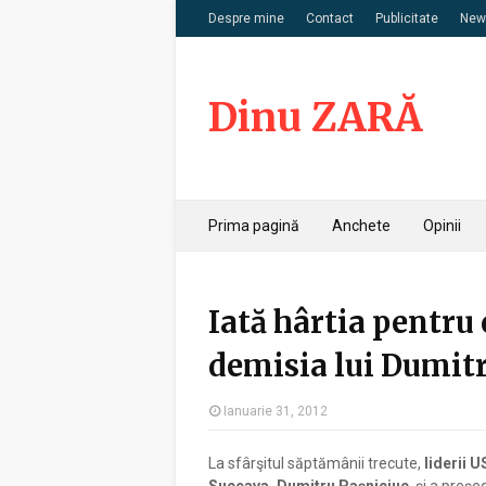
Despre mine
Contact
Publicitate
News
Dinu ZARĂ
Prima pagină
Anchete
Opinii
Iată hârtia pentru 
demisia lui Dumit
Ianuarie 31, 2012
La sfârşitul săptămânii trecute,
liderii 