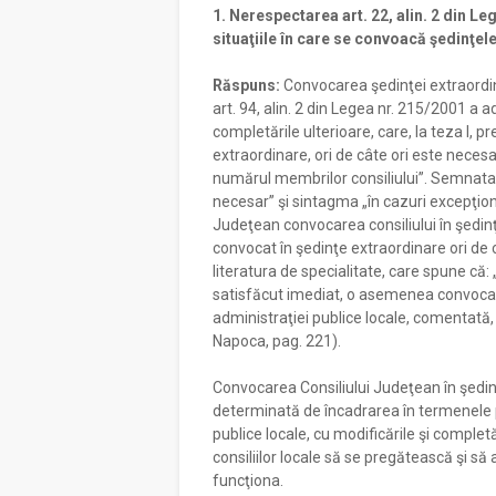
1. Nerespectarea art. 22, alin. 2 din Leg
situaţiile în care se convoacă şedinţel
Răspuns:
Convocarea şedinţei extraordi
art. 94, alin. 2 din Legea nr. 215/2001 a a
completările ulterioare, care, la teza I, p
extraordinare, ori de câte ori este necesar
numărul membrilor consiliului”. Semnatari
necesar” şi sintagma „în cazuri excepţiona
Judeţean convocarea consiliului în şedinţ
convocat în şedinţe extraordinare ori de c
literatura de specialitate, care spune că: 
satisfăcut imediat, o asemenea convocar
administraţiei publice locale, comentată, l
Napoca, pag. 221).
Convocarea Consiliului Judeţean în şedin
determinată de încadrarea în termenele p
publice locale, cu modificările şi completăr
consiliilor locale să se pregătească şi s
funcţiona.