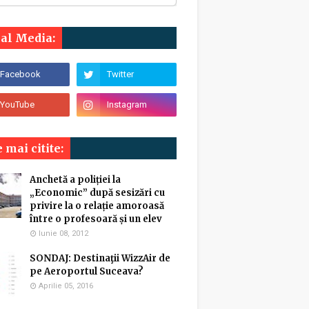
ial Media:
 mai citite:
Anchetă a poliției la
„Economic” după sesizări cu
privire la o relație amoroasă
între o profesoară și un elev
Iunie 08, 2012
SONDAJ: Destinaţii WizzAir de
pe Aeroportul Suceava?
Aprilie 05, 2016