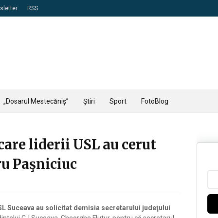
letter
RSS
„Dosarul Mestecăniș”
Știri
Sport
FotoBlog
care liderii USL au cerut
ru Paşniciuc
USL Suceava au solicitat demisia secretarului judeţului