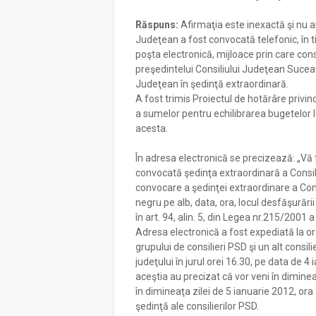
Răspuns:
Afirmaţia este inexactă şi nu ar
Judeţean a fost convocată telefonic, în tim
poşta electronică, mijloace prin care consil
preşedintelui Consiliului Judeţean Suceav
Judeţean în şedinţă extraordinară.
A fost trimis Proiectul de hotărâre privind
a sumelor pentru echilibrarea bugetelor
acesta.
În adresa electronică se precizează: „Vă f
convocată şedinţa extraordinară a Consili
convocare a şedinţei extraordinare a Con
negru pe alb, data, ora, locul desfăşurări
în art. 94, alin. 5, din Legea nr.215/2001 a
Adresa electronică a fost expediată la or
grupului de consilieri PSD şi un alt consi
judeţului în jurul orei 16.30, pe data de 4
aceştia au precizat că vor veni în diminea
în dimineaţa zilei de 5 ianuarie 2012, ora 
şedinţă ale consilierilor PSD.