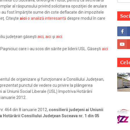
edintelui CJ Suceava, Gheorghe Flutur, pentru că secretarul
mplar al răspunsului privind solicitarea opoziţiei de anulare
e au fost împărţite sume din cote deflacate din impozitele
Soc
deţ. Citeşte
aici
o analiză interesantă
despre modul în care
siliu judeţean găseşti
aici
,
aici
şi
aici
.
aşniciuc care i-au scos din sărite pe liderii USL. Găseşti
aici
Cele
ulamentul de organizare şi funcţionare a Consiliului Judeţean,
 prezentat punctul de vedere cu privire la plângerea
i ai Uniunii Social Liberale (USL) împotriva Hotărârii
 ianuarie 2012.
nr. 464 din 8 ianuarie 2012,
consilierii judeţeni ai Uniunii
a Hotărârii Consiliului Judeţean Suceava nr. 1 din 05