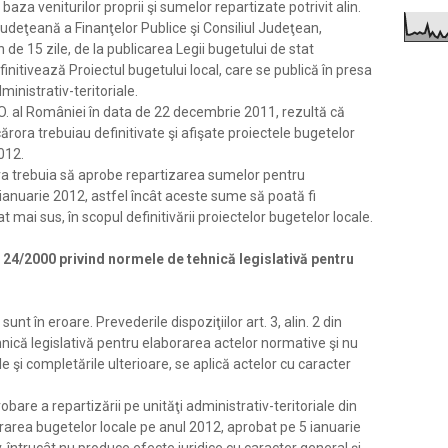
pe baza veniturilor proprii şi sumelor repartizate potrivit alin.
Judeţeană a Finanţelor Publice şi Consiliul Judeţean,
n de 15 zile, de la publicarea Legii bugetului de stat
finitivează Proiectul bugetului local, care se publică în presa
ministrativ-teritoriale.
.O. al României în data de 22 decembrie 2011, rezultă că
 cărora trebuiau definitivate şi afişate proiectele bugetelor
2012.
a trebuia să aprobe repartizarea sumelor pentru
 ianuarie 2012, astfel încât aceste sume să poată fi
 mai sus, în scopul definitivării proiectelor bugetelor locale.
. 24/2000 privind normele de tehnică
legislativă pentru
unt în eroare. Prevederile dispoziţiilor art. 3, alin. 2 din
nică legislativă pentru elaborarea actelor normative şi nu
e şi completările ulterioare, se aplică actelor cu caracter
bare a repartizării pe unităţi administrativ-teritoriale din
rarea bugetelor locale pe anul 2012, aprobat pe 5 ianuarie