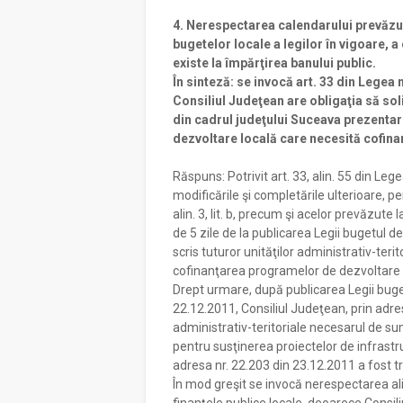
4. Nerespectarea calendarului prevăzut
bugetelor locale a legilor în vigoare, a 
existe la împărţirea banului public.
În sinteză: se invocă art. 33 din Legea 
Consiliul Judeţean are obligaţia să soli
din cadrul judeţului Suceava prezenta
dezvoltare locală care necesită cofina
Răspuns: Potrivit art. 33, alin. 55 din Leg
modificările şi completările ulterioare, 
alin. 3, lit. b, precum şi acelor prevăzute l
de 5 zile de la publicarea Legii bugetul de 
scris tuturor unităţilor administrativ-teri
cofinanţarea programelor de dezvoltare l
Drept urmare, după publicarea Legii bugetu
22.12.2011, Consiliul Judeţean, prin adres
administrativ-teritoriale necesarul de s
pentru susţinerea proiectelor de infrast
adresa nr. 22.203 din 23.12.2011 a fost tri
În mod greşit se invocă nerespectarea alin.