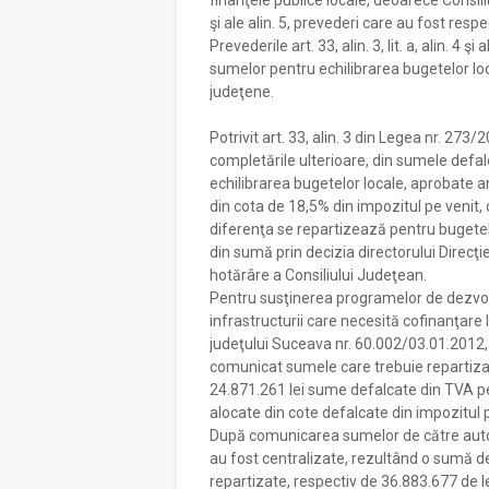
finanţele publice locale, deoarece Consiliu
şi ale alin. 5, prevederi care au fost resp
Prevederile art. 33, alin. 3, lit. a, alin. 4 
sumelor pentru echilibrarea bugetelor loca
judeţene.
Potrivit art. 33, alin. 3 din Legea nr. 273/
completările ulterioare, din sumele defalc
echilibrarea bugetelor locale, aprobate a
din cota de 18,5% din impozitul pe venit, 
diferenţa se repartizează pentru bugetele
din sumă prin decizia directorului Direcţ
hotărâre a Consiliului Judeţean.
Pentru susţinerea programelor de dezvolt
infrastructurii care necesită cofinanţare 
judeţului Suceava nr. 60.002/03.01.2012, 
comunicat sumele care trebuie repartizat
24.871.261 lei sume defalcate din TVA pe
alocate din cote defalcate din impozitul 
După comunicarea sumelor de către autori
au fost centralizate, rezultând o sumă de
repartizate, respectiv de 36.883.677 de le