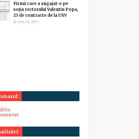
Firmă care a angajat-o pe
soția rectorului Valentin Popa,
23 de contracte de la USV
Iulie 12, 2017
omand:
SV.ro
uceava.net
alizări: