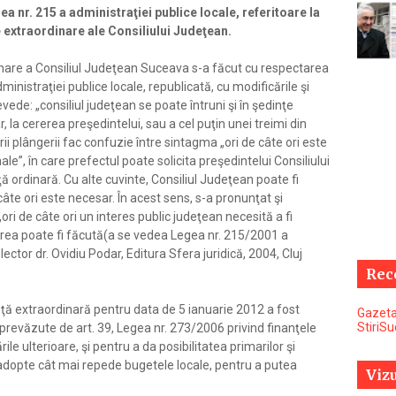
ea nr. 215 a administraţiei publice locale, referitoare la
e extraordinare ale Consiliului Judeţean.
nare a Consiliul Judeţean Suceava s-a făcut cu respectarea
dministraţiei publice locale, republicată, cu modificările şi
revede: „consiliul judeţean se poate întruni şi în şedinţe
, la cererea preşedintelui, sau a cel puţin unei treimi din
i plângerii fac confuzie între sintagma „ori de câte ori este
le”, în care prefectul poate solicita preşedintelui Consiliului
ă ordinară. Cu alte cuvinte, Consiliul Judeţean poate fi
âte ori este necesar. În acest sens, s-a pronunţat şi
„ori de câte ori un interes public judeţean necesită a fi
ea poate fi făcută(a se vedea Legea nr. 215/2001 a
ector dr. Ovidiu Podar, Editura Sfera juridică, 2004, Cluj
Rec
ţă extraordinară pentru data de 5 ianuarie 2012 a fost
Gazeta
StiriS
revăzute de art. 39, Legea nr. 273/2006 privind finanţele
ile ulterioare, şi pentru a da posibilitatea primarilor şi
ă adopte cât mai repede bugetele locale, pentru a putea
Vizu