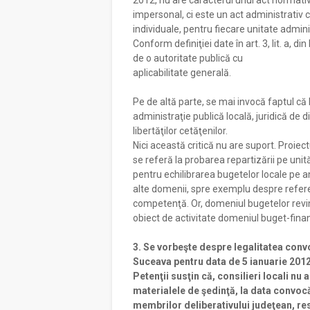
2012, nu are caracterul unui act normativ
impersonal, ci este un act administrativ c
individuale, pentru fiecare unitate admini
Conform definiţiei date în art. 3, lit. a, 
de o autoritate publică cu
aplicabilitate generală.
Pe de altă parte, se mai invocă faptul că 
administraţie publică locală, juridică de d
libertăţilor cetăţenilor.
Nici această critică nu are suport. Proie
se referă la probarea repartizării pe unit
pentru echilibrarea bugetelor locale pe a
alte domenii, spre exemplu despre refere
competenţă. Or, domeniul bugetelor revin
obiect de activitate domeniul buget-fina
3. Se vorbeşte despre legalitatea conv
Suceava pentru data de 5 ianuarie 2012
Petenţii susţin că, consilieri locali nu
materialele de şedinţă, la data convocă
membrilor deliberativului judeţean, res