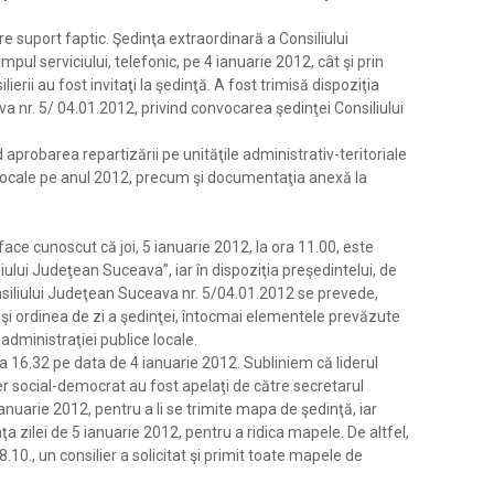
e suport faptic. Şedinţa extraordinară a Consiliului
pul serviciului, telefonic, pe 4 ianuarie 2012, cât şi prin
ierii au fost invitaţi la şedinţă. A fost trimisă dispoziţia
a nr. 5/ 04.01.2012, privind convocarea şedinţei Consiliului
 aprobarea repartizării pe unităţile administrativ-teritoriale
 locale pe anul 2012, precum şi documentaţia anexă la
ace cunoscut că joi, 5 ianuarie 2012, la ora 11.00, este
ului Judeţean Suceava”, iar în dispoziţia preşedintelui, de
siliului Judeţean Suceava nr. 5/04.01.2012 se prevede,
i şi ordinea de zi a şedinţei, întocmai elementele prevăzute
 administraţiei publice locale.
a 16.32 pe data de 4 ianuarie 2012. Subliniem că liderul
lier social-democrat au fost apelaţi de către secretarul
 ianuarie 2012, pentru a li se trimite mapa de şedinţă, iar
ţa zilei de 5 ianuarie 2012, pentru a ridica mapele. De altfel,
8.10., un consilier a solicitat şi primit toate mapele de