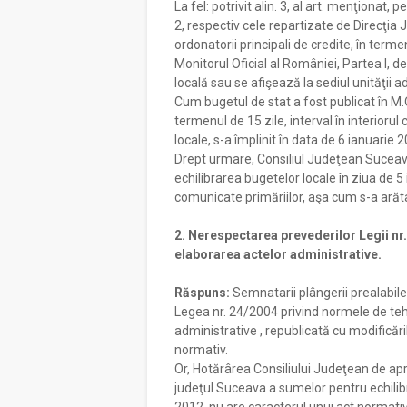
La fel: potrivit alin. 3, al art. menţionat, 
2, respectiv cele repartizate de Direcţia 
ordonatorii principali de credite, în terme
Monitorul Oficial al României, Partea I, de
locală sau se afişează la sediul unităţii ad
Cum bugetul de stat a fost publicat în M
termenul de 15 zile, interval în interiorul
locale, s-a împlinit în data de 6 ianuarie 
Drept urmare, Consiliul Judeţean Suceav
echilibrarea bugetelor locale în ziua de 5
comunicate primăriilor, aşa cum s-a arătat
2. Nerespectarea prevederilor Legii nr
elaborarea actelor administrative.
Răspuns:
Semnatarii plângerii prealabile s
Legea nr. 24/2004 privind normele de teh
administrative , republicată cu modificăril
normativ.
Or, Hotărârea Consiliului Judeţean de apro
judeţul Suceava a sumelor pentru echilib