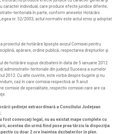
, întrucât nu produce efecte juridice cu caracter general şi
u caracter individual, care produce efecte juridice diferite,
strativ-teritorială în parte, conform anexelor Hotărârii.
din Legea nr. 52/2003, actul normativ este actul emis şi adoptat
la proiectul de hotărâre lipseşte avizul Comisiei pentru
isciplină, apărare, ordine publică, respectarea drepturilor şi
ctul de hotărâre supus dezbaterii în data de 5 ianuarie 2012
ăţi administrativ-teritoriale din judeţul Suceava a sumelor
nul 2012. Cu alte cuvinte, este vorba despre bugete şi nu
ndum, caz în care comisia respectivă ar fi avut
e comisie de specialitate, respectiv comisiei care are ca
nţe.
ocării şedinţei extraordinară a Consiliului Judeţean
.
 au fost convocaţi legal, nu au existat mape complete cu
rii, acestea din urmă fiind puse prea târziu la dispoziţia
pectiv cu doar 2 ore înaintea dezbaterilor în plen.