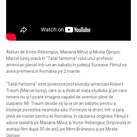
Alături de Victor Rebengiuc, Mariana Mihuţ şi Mirela Oprişor,
Marcel Iureş joacă în "Tatăl fantomă" rolul unui profesor
american plecat într-un an sabatic în judeţul Suceava. Filmul va
avea premiera în România pe 2 martie.
"Tatăl fantomă" este povestea profesorului american Robert
Traum (Marcel Iureş), care şi-a dedicat viaţa studiului şi pe care
nimeni nu şi-l poate imagina capabil de aventuri pline de
suspans. Mr. Traum decide să îşi ia un an sabatic pentru a
înţelege povestea neamului său. Porneşte la drum, într-o ţara
plină de mister pentru el, România, în căutarea originilor. Filmul îi
aduce laolaltă pe Mariana Mihuţ şi Victor Rebengiuc (împreună în
acelaşi film după 30 de ani), pe Mimi Brănescu şi pe Mirela
Oprişor.