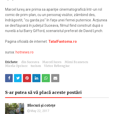
Marcel Iureş are prima sa apariţie cinematografică într-un rol
comic de prim-plan, cu un personaj visător, zâmbind des,
îndrăgostit, "cu garda jos" în faţa unei femei puternice. Acţiunea
se desfăşoară în judeţul Suceava, filmul fiind construit după o
nuvelă a lui Barry Gifford, scenaristul preferat de David Lynch.
Pagina oficială de internet:
TatalFantoma.ro
sursa:
hotnews.ro
Etichete:
din Suceava
Marcel Iures
Mimi Branescu
Mirela Oprisor
turism
Victor Rebengiuc
S-ar putea să vă placă aceste postări
Blocuri și cotețe
May 22, 2017