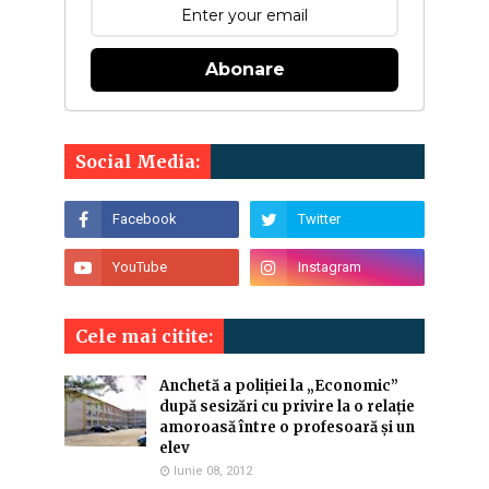
Abonare
Social Media:
Cele mai citite:
Anchetă a poliției la „Economic”
după sesizări cu privire la o relație
amoroasă între o profesoară și un
elev
Iunie 08, 2012