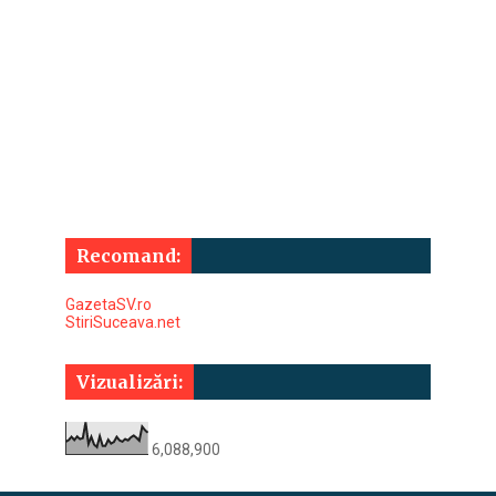
Recomand:
GazetaSV.ro
StiriSuceava.net
Vizualizări:
6,088,900