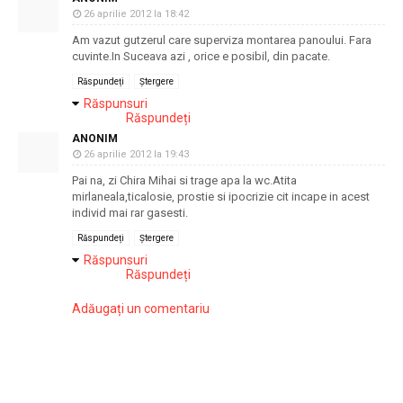
26 aprilie 2012 la 18:42
Am vazut gutzerul care superviza montarea panoului. Fara
cuvinte.In Suceava azi , orice e posibil, din pacate.
Răspundeți
Ștergere
Răspunsuri
Răspundeți
ANONIM
26 aprilie 2012 la 19:43
Pai na, zi Chira Mihai si trage apa la wc.Atita
mirlaneala,ticalosie, prostie si ipocrizie cit incape in acest
individ mai rar gasesti.
Răspundeți
Ștergere
Răspunsuri
Răspundeți
Adăugați un comentariu