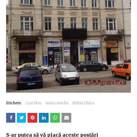
Etichete:
Crai Nou
mass-media
Mihai Chira
S-ar putea să vă placă aceste postări