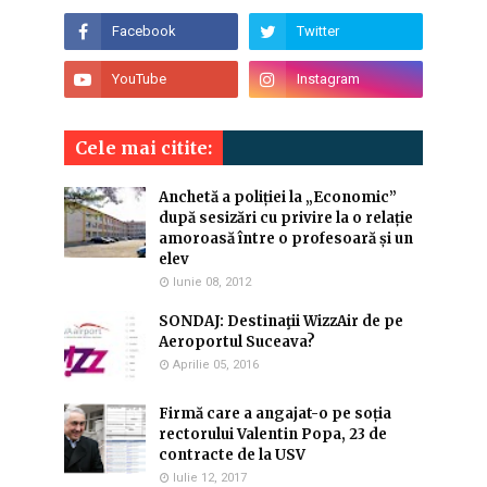
Cele mai citite:
Anchetă a poliției la „Economic”
după sesizări cu privire la o relație
amoroasă între o profesoară și un
elev
Iunie 08, 2012
SONDAJ: Destinaţii WizzAir de pe
Aeroportul Suceava?
Aprilie 05, 2016
Firmă care a angajat-o pe soția
rectorului Valentin Popa, 23 de
contracte de la USV
Iulie 12, 2017