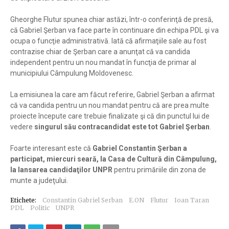
Gheorghe Flutur spunea chiar astăzi, într-o conferinţă de presă,
că Gabriel Şerban va face parte în continuare din echipa PDL şi va
ocupa o funcţie administrativă. Iată că afirmaţiile sale au fost
contrazise chiar de Şerban care a anunţat că va candida
independent pentru un nou mandat în funcţia de primar al
municipiului Câmpulung Moldovenesc.
La emisiunea la care am făcut referire, Gabriel Şerban a afirmat
că va candida pentru un nou mandat pentru că are prea multe
proiecte începute care trebuie finalizate şi că din punctul lui de
vedere
singurul său contracandidat este tot Gabriel Şerban
.
Foarte interesant este că
Gabriel Constantin Şerban a
participat, miercuri seară, la Casa de Cultură din Câmpulung,
la lansarea candidaţilor UNPR
pentru primăriile din zona de
munte a judeţului.
Etichete:
Constantin Gabriel Serban
E.ON
Flutur
Ioan Taran
PDL
Politic
UNPR