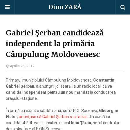
Dinu ZARĂ
Gabriel Şerban candidează
independent la primăria
Câmpulung Moldovenesc
Aprilie 26, 2012
Primarul municipiului Câmpulung Moldovenesc,
Constantin
Gabriel Şerban
, a anunţat, joi seară, la un radio local, că
va
candida independent pentru un nou mandat
la conducerea
oraşului-staţiune.
În urmă cu exact o săptămână, şeful PDL Suceava,
Gheorghe
Flutur
,
anunţase că Gabriel Şerban s-a retras
din cursă iar
candidatul PDL va fi consilierul local
Ioan Ţăran
, şeful centrului
de exploatare al E.ON Suceava.