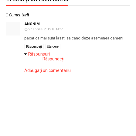
1 Comentarii
ANONIM
27 aprilie 2012 la 14:51
pacat ca mai sunt lasati sa candideze asemenea oameni
Răspundeți
Ștergere
Răspunsuri
Răspundeți
Adăugați un comentariu