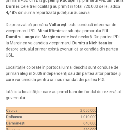
primarii PSD din
Drăguşeni
şi
Rădăşeni
şi primarul PNL din
Vatra
Dornei
. Cele trei localităţi au primit în total 720.000 de lei, adică
4,48%
din suma repartizată judeţului Suceava.
De precizat că primăria
Vultureşti
este condusă interimar de
viceprimarul PDL
Mihai Iftimie
iar situaţia primarului PDL
Dumitru Lungu
din
Marginea
este încă neclară. Din partea PDL
la Marginea va candida viceprimarul
Dumitru Nichitean
iar
despre actualul primar există zvonuri că ar candida din partea
USL.
Localităţile colorate în portocaliu mai deschis sunt conduse de
primari aleşi în 2008 independenţi sau din partea altor partide şi
care vor candida pentru un nou mandat din partea PDL.
Iată lista localităţilor care au primit bani din fondul de rezervă al
guvernului:
Cacica
2.050.000
Dolhasca
1.010.000
Dărmăneşti
640.000
Suceava
550.000