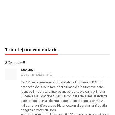
Trimiteți un comentariu
2 Comentarii
ANONIM
7 aprilie 2012 la 16:00
Cei 170 milioane euro au fost dati de Ungureanu PDL in
proportie de 90% in tara,deci situatia de la Suceava este
identica in toata tara.Interesant este altceva,ca la primaria
Suceava s-au dat doar 550.000 roni fata de suma standard
care s-a dat la PDL de 2milioane roni(Botosani a primit 2
milioane roni)Se pare ca Flutur este in dizgratia lui Blaga(la
congres a votat cu Boc)
Ma intreb urmatorul lucru:acesti 170 milioane euro sunt banii