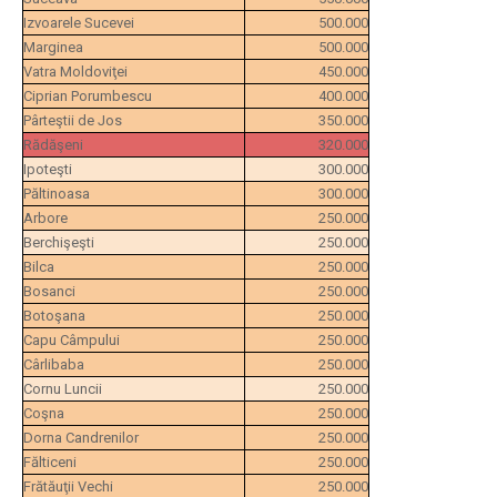
Izvoarele Sucevei
500.000
Marginea
500.000
Vatra Moldoviţei
450.000
Ciprian Porumbescu
400.000
Pârteştii de Jos
350.000
Rădăşeni
320.000
Ipoteşti
300.000
Păltinoasa
300.000
Arbore
250.000
Berchişeşti
250.000
Bilca
250.000
Bosanci
250.000
Botoşana
250.000
Capu Câmpului
250.000
Cârlibaba
250.000
Cornu Luncii
250.000
Coşna
250.000
Dorna Candrenilor
250.000
Fălticeni
250.000
Frătăuţii Vechi
250.000