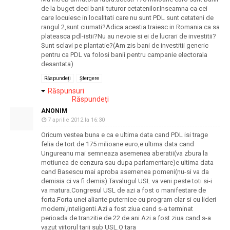
de la buget deci banii tuturor cetatenilor.Inseamna ca cei
care locuiesc in localitati care nu sunt PDL sunt cetateni de
rangul 2,sunt ciumati?Adica acestia traiesc in Romania ca sa
plateasca pdl-istii?Nu au nevoie si ei de lucrari de investitii?
Sunt sclavi pe plantatie?(Am zis bani de investitii generic
pentru ca PDL va folosi banii pentru campanie electorala
desantata)
Răspundeți
Ștergere
Răspunsuri
Răspundeți
ANONIM
7 aprilie 2012 la 16:30
Oricum vestea buna e ca e ultima data cand PDL isi trage
felia de tort de 175 milioane euro,e ultima data cand
Ungureanu mai semneaza asemenea aberatii(va zbura la
motiunea de cenzura sau dupa parlamentare)e ultima data
cand Basescu mai aproba asemenea pomeni(nu-si va da
demisia ci va fi demis).Tavalugul USL va veni peste toti si-i
va matura.Congresul USL de azi a fost o manifestare de
forta.Forta unei aliante puternice cu program clar si cu lideri
moderni,inteligenti.Azi a fost ziua cand s-a terminat
perioada de tranzitie de 22 de ani.Azi a fost ziua cand s-a
vazut viitorul tarii sub USL.O tara