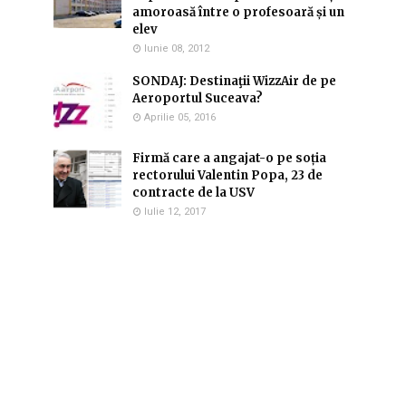
amoroasă între o profesoară și un
elev
Iunie 08, 2012
SONDAJ: Destinaţii WizzAir de pe
Aeroportul Suceava?
Aprilie 05, 2016
Firmă care a angajat-o pe soția
rectorului Valentin Popa, 23 de
contracte de la USV
Iulie 12, 2017