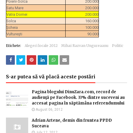
Poieni-Solca
200.000
Satu Mare
200.000
Vatra Dornei
200.000
Solca
160.000
Şcheia
100.000
Vultureşti
90.000
Etichete:
Alegeri locale 2012
Mihai Razvan Ungureaanu
Politic
S-ar putea să vă placă aceste postări
Pagina blogului DinuZara.com, record de
audienţă pe Facebook. 33% dintre suceveni au
accesat pagina în săptămâna referendumului
August 06, 2012
Adrian Artene, demis din fruntea PPDD
Suceava
July 12, 2012