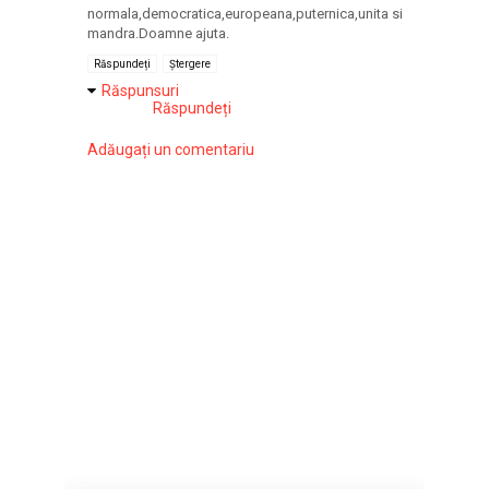
normala,democratica,europeana,puternica,unita si
mandra.Doamne ajuta.
Răspundeți
Ștergere
Răspunsuri
Răspundeți
Adăugați un comentariu