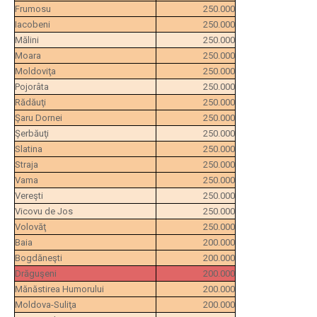
Frumosu
250.000
Iacobeni
250.000
Mălini
250.000
Moara
250.000
Moldoviţa
250.000
Pojorâta
250.000
Rădăuţi
250.000
Şaru Dornei
250.000
Şerbăuţi
250.000
Slatina
250.000
Straja
250.000
Vama
250.000
Vereşti
250.000
Vicovu de Jos
250.000
Volovăţ
250.000
Baia
200.000
Bogdăneşti
200.000
Drăguşeni
200.000
Mănăstirea Humorului
200.000
Moldova-Suliţa
200.000