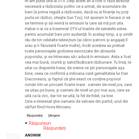
m-am putut uita la OTV. Deşi acest an a fost o fază absolut
necesară a războiului politic ce a urmat, de acumulare de
bani (e prima regulă a războiului, dacă nu ai finanţe nu poţi
purta un război, citeşte Sun Tzu), tot speram în fiecare zi să
se termine şi să revină la emisiuni la care să mă pot uita.
Habar n-ai ce a însemnat OTV-ul înainte de serialele astea
pentru acumulat bani prin audienţă. În acelaşi timp, a şi umilit
rău de tot celelalte televiziuni (ai căror patroni şi angajaţi îl
urau şi îi făcuseră foarte multe), încât acestea au preluat
toate personajele grobiene exorcizate din abisurile
poporului, şi se întreceau să-i aducă în emisiuni. Asta a fost
cea mai bună, cruntă şi satisfăcătoare răzbunare. Tu însă, te
uitai cu draperiile trase, de vreme ce ştii personajele aşa
bine, ceea ce confirmă a milioana oară genialitatea lui Dan
Diaconescu, şi faptul că ştie exact ce conţine poporul
român într-un procent foarte mare : oameni de nivel jos, care
se uitau pe bune, şi oameni de nivel un pic mai sus, care se
uită ca la circ, dar tot se uită, la fel de fidel, ca tine.
Cine e interesat ştie oamenii de valoare din partid, unul din
vârfuri fiind Horia Mocanu.
Răspundeți
Ștergere
Răspunsuri
Răspundeți
ANONIM