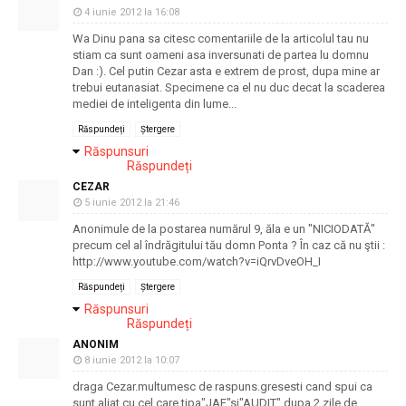
4 iunie 2012 la 16:08
Wa Dinu pana sa citesc comentariile de la articolul tau nu
stiam ca sunt oameni asa inversunati de partea lu domnu
Dan :). Cel putin Cezar asta e extrem de prost, dupa mine ar
trebui eutanasiat. Specimene ca el nu duc decat la scaderea
mediei de inteligenta din lume...
Răspundeți
Ștergere
Răspunsuri
Răspundeți
CEZAR
5 iunie 2012 la 21:46
Anonimule de la postarea numărul 9, ăla e un "NICIODATĂ"
precum cel al îndrăgitului tău domn Ponta ? În caz că nu ştii :
http://www.youtube.com/watch?v=iQrvDveOH_I
Răspundeți
Ștergere
Răspunsuri
Răspundeți
ANONIM
8 iunie 2012 la 10:07
draga Cezar.multumesc de raspuns.gresesti cand spui ca
sunt aliat cu cel care tipa"JAF"si"AUDIT" dupa 2 zile de