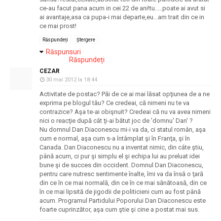
ce-au facut pana acum in cei 22 de ani!tu.....poate ai avut si
ai avantaje,asa ca pupa-i mai departe,eu...am trait din ce in
ce mai prost!
Răspundeți
Ștergere
Răspunsuri
Răspundeți
CEZAR
30 mai 2012 la 18:44
Activitate de postac? Păi de ce ai mai lăsat opţiunea de a ne
exprima pe blogul tău? Ce credeai, că nimeni nu te va
contrazice? Aşa te-ai obişnuit? Credeai că nu va avea nimeni
nici o reacţie după cât ţi-ai bătut joc de 'domnu' Dan' ?
Nu domnul Dan Diaconescu mi-i va da, ci statul român, aşa
cum e normal, aşa cum s-a întâmplat şi în Franţa, şi în
Canada. Dan Diaconescu nu a inventat nimic, din câte ştiu,
până acum, ci pur şi simplu el şi echipa lui au preluat idei
bune şi de succes din occident. Domnul Dan Diaconescu,
pentru care nutresc sentimente înalte, îmi va da însă o ţară
din ce în ce mai normală, din ce în ce mai sănătoasă, din ce
în ce mai lipsită de jigodii de politicieni cum au fost până
acum. Programul Partidului Poporului Dan Diaconescu este
foarte cuprinzător, aşa cum ştie şi cine a postat mai sus.