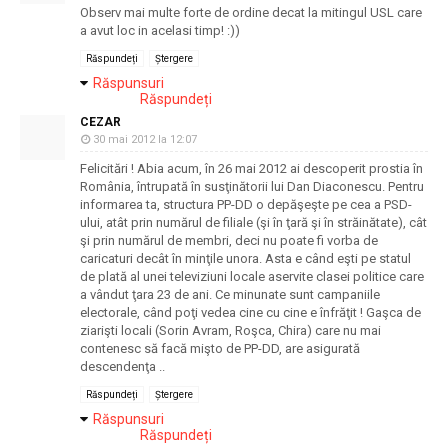
Observ mai multe forte de ordine decat la mitingul USL care
a avut loc in acelasi timp! :))
Răspundeți
Ștergere
Răspunsuri
Răspundeți
CEZAR
30 mai 2012 la 12:07
Felicitări ! Abia acum, în 26 mai 2012 ai descoperit prostia în
România, întrupată în susţinătorii lui Dan Diaconescu. Pentru
informarea ta, structura PP-DD o depăşeşte pe cea a PSD-
ului, atât prin numărul de filiale (şi în ţară şi în străinătate), cât
şi prin numărul de membri, deci nu poate fi vorba de
caricaturi decât în minţile unora. Asta e când eşti pe statul
de plată al unei televiziuni locale aservite clasei politice care
a vândut ţara 23 de ani. Ce minunate sunt campaniile
electorale, când poţi vedea cine cu cine e înfrăţit ! Gaşca de
ziarişti locali (Sorin Avram, Roşca, Chira) care nu mai
contenesc să facă mişto de PP-DD, are asigurată
descendenţa ..
Răspundeți
Ștergere
Răspunsuri
Răspundeți