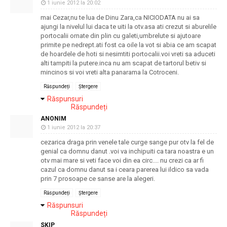
1 iunie 2012 la 20:02
mai Cezar,nu te lua de Dinu Zara,ca NICIODATA nu ai sa
ajungi la nivelul lui daca te uiti la otv.asa ati crezut si aburelile
portocalii ornate din plin cu galeti,umbrelute si ajutoare
primite pe nedrept.ati fost ca oile la vot si abia ce am scapat
de hoardele de hoti si nesimtiti portocalii.voi vreti sa aduceti
alti tampiti la putere.inca nu am scapat de tartorul betiv si
mincinos si voi vreti alta panarama la Cotroceni.
Răspundeți
Ștergere
Răspunsuri
Răspundeți
ANONIM
1 iunie 2012 la 20:37
cezarica draga prin venele tale curge sange pur otv la fel de
genial ca domnu danut .voi va inchipuiti ca tara noastra e un
otv mai mare si veti face voi din ea circ.... nu crezi ca ar fi
cazul ca domnu danut sa i ceara parerea lui ildico sa vada
prin 7 prosoape ce sanse are la alegeri.
Răspundeți
Ștergere
Răspunsuri
Răspundeți
SKIP