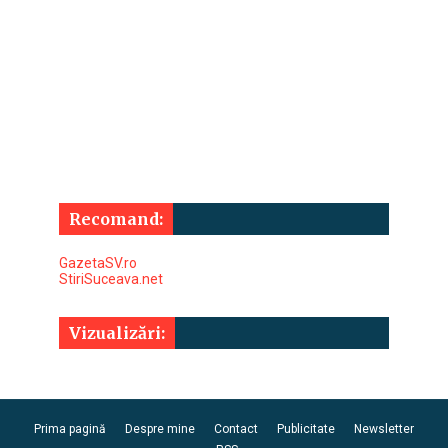
Recomand:
GazetaSV.ro
StiriSuceava.net
Vizualizări:
Prima pagină
Despre mine
Contact
Publicitate
Newsletter