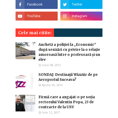
Cele mai citite:
Anchetă a poliției la „Economic”
după sesizări cu privire la o relație
amoroasă între o profesoară și un
elev
Iunie 08, 2012
SONDAJ: Destinaţii WizzAir de pe
Aeroportul Suceava?
Aprilie 05, 2016
Firmă care a angajat-o pe soția
rectorului Valentin Popa, 23 de
contracte de la USV
Iulie 12, 2017