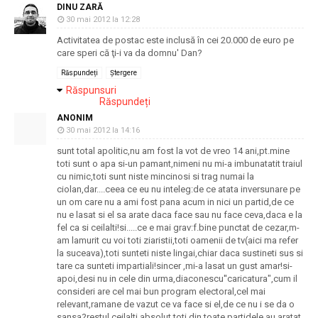
DINU ZARĂ
30 mai 2012 la 12:28
Activitatea de postac este inclusă în cei 20.000 de euro pe
care speri că ţi-i va da domnu' Dan?
Răspundeți
Ștergere
Răspunsuri
Răspundeți
ANONIM
30 mai 2012 la 14:16
sunt total apolitic,nu am fost la vot de vreo 14 ani,pt.mine
toti sunt o apa si-un pamant,nimeni nu mi-a imbunatatit traiul
cu nimic,toti sunt niste mincinosi si trag numai la
ciolan,dar....ceea ce eu nu inteleg:de ce atata inversunare pe
un om care nu a ami fost pana acum in nici un partid,de ce
nu e lasat si el sa arate daca face sau nu face ceva,daca e la
fel ca si ceilalti!si.....ce e mai grav:f.bine punctat de cezar,m-
am lamurit cu voi toti ziaristii,toti oamenii de tv(aici ma refer
la suceava),toti sunteti niste lingai,chiar daca sustineti sus si
tare ca sunteti impartiali!sincer ,mi-a lasat un gust amar!si-
apoi,desi nu in cele din urma,diaconescu''caricatura",cum il
consideri are cel mai bun program electoral,cel mai
relevant,ramane de vazut ce va face si el,de ce nu i se da o
sansa?restul,ceilalti,absolut toti din toate partidele au aratat