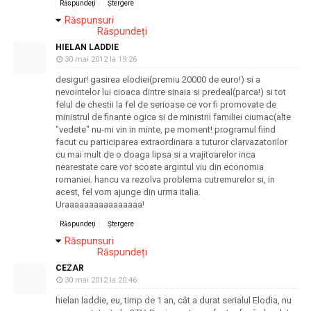
Răspundeți
Ștergere
Răspunsuri
Răspundeți
HIELAN LADDIE
30 mai 2012 la 19:26
desigur! gasirea elodiei(premiu 20000 de euro!) si a
nevointelor lui cioaca dintre sinaia si predeal(parca!) si tot
felul de chestii la fel de serioase ce vor fi promovate de
ministrul de finante ogica si de ministrii familiei ciumac(alte
"vedete" nu-mi vin in minte, pe moment! programul fiind
facut cu participarea extraordinara a tuturor clarvazatorilor
cu mai mult de o doaga lipsa si a vrajitoarelor inca
nearestate care vor scoate argintul viu din economia
romaniei. hancu va rezolva problema cutremurelor si, in
acest, fel vom ajunge din urma italia.
Uraaaaaaaaaaaaaaaa!
Răspundeți
Ștergere
Răspunsuri
Răspundeți
CEZAR
30 mai 2012 la 20:46
hielan laddie, eu, timp de 1 an, cât a durat serialul Elodia, nu