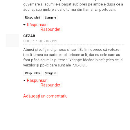
guvernare si acum le-a bagat sub pres pe ambele,dupa ce a
adunat sub umbrela usl o turma din flamanzii portocalii.
Răspundeți
Ștergere
Răspunsuri
Răspundeți
CEZAR
8 iunie 2012 la 21:21
Atunci şi eu îţi mulţumesc sincer ! Eu îmi doresc să voteze
toată lumea cu partide noi, oricare ar fi, dar nu cele care au
fost până acum la putere ! Excepţie făcând bineînţeles cel al
verzilor şi pp-lc care sunt ale PDL-ului..
Răspundeți
Ștergere
Răspunsuri
Răspundeți
Adăugați un comentariu