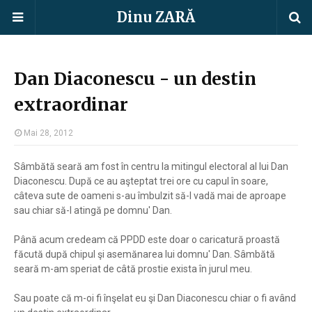
Dinu ZARĂ
Dan Diaconescu - un destin
extraordinar
Mai 28, 2012
Sâmbătă seară am fost în centru la mitingul electoral al lui Dan
Diaconescu. După ce au aşteptat trei ore cu capul în soare,
câteva sute de oameni s-au îmbulzit să-l vadă mai de aproape
sau chiar să-l atingă pe domnu' Dan.
Până acum credeam că PPDD este doar o caricatură proastă
făcută după chipul şi asemănarea lui domnu' Dan. Sâmbătă
seară m-am speriat de câtă prostie exista în jurul meu.
Sau poate că m-oi fi înşelat eu şi Dan Diaconescu chiar o fi având