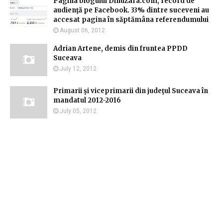
Pagina blogului DinuZara.com, record de
audienţă pe Facebook. 33% dintre suceveni au
accesat pagina în săptămâna referendumului
August 06, 2012
Adrian Artene, demis din fruntea PPDD
Suceava
July 12, 2012
Primarii şi viceprimarii din judeţul Suceava în
mandatul 2012-2016
July 05, 2012