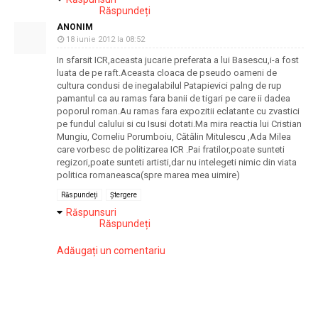
Răspundeți
ANONIM
18 iunie 2012 la 08:52
In sfarsit ICR,aceasta jucarie preferata a lui Basescu,i-a fost
luata de pe raft.Aceasta cloaca de pseudo oameni de
cultura condusi de inegalabilul Patapievici palng de rup
pamantul ca au ramas fara banii de tigari pe care ii dadea
poporul roman.Au ramas fara expozitii eclatante cu zvastici
pe fundul calului si cu Isusi dotati.Ma mira reactia lui Cristian
Mungiu, Corneliu Porumboiu, Cătălin Mitulescu ,Ada Milea
care vorbesc de politizarea ICR .Pai fratilor,poate sunteti
regizori,poate sunteti artisti,dar nu intelegeti nimic din viata
politica romaneasca(spre marea mea uimire)
Răspundeți
Ștergere
Răspunsuri
Răspundeți
Adăugați un comentariu