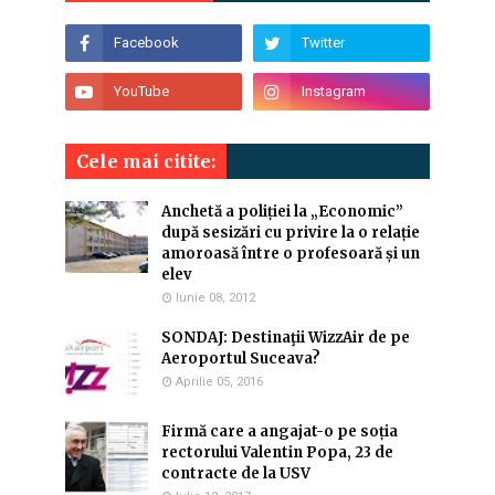
Cele mai citite:
Anchetă a poliției la „Economic”
după sesizări cu privire la o relație
amoroasă între o profesoară și un
elev
Iunie 08, 2012
SONDAJ: Destinaţii WizzAir de pe
Aeroportul Suceava?
Aprilie 05, 2016
Firmă care a angajat-o pe soția
rectorului Valentin Popa, 23 de
contracte de la USV