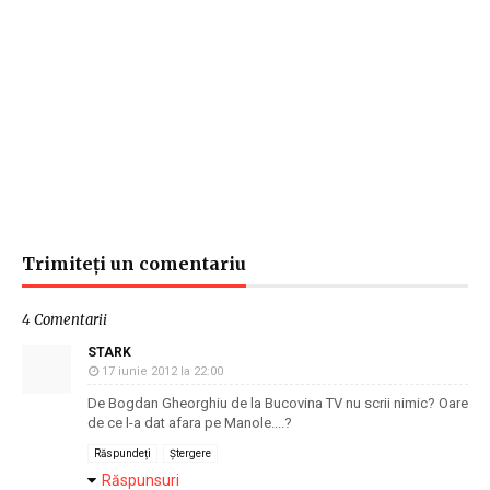
Trimiteți un comentariu
4 Comentarii
STARK
17 iunie 2012 la 22:00
De Bogdan Gheorghiu de la Bucovina TV nu scrii nimic? Oare
de ce l-a dat afara pe Manole....?
Răspundeți
Ștergere
Răspunsuri