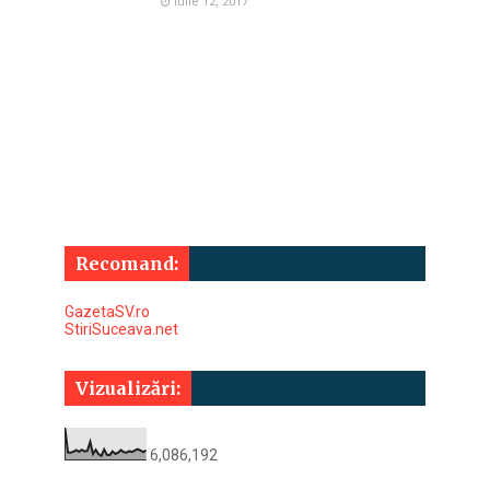
Iulie 12, 2017
Recomand:
GazetaSV.ro
StiriSuceava.net
Vizualizări:
6,086,192