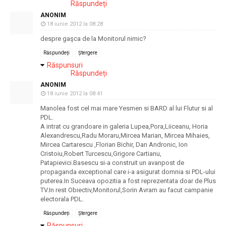
Răspundeți
ANONIM
18 iunie 2012 la 08:28
despre gaşca de la Monitorul nimic?
Răspundeți
Ștergere
Răspunsuri
Răspundeți
ANONIM
18 iunie 2012 la 08:41
Manolea fost cel mai mare Yesmen si BARD al lui Flutur si al
PDL.
A intrat cu grandoare in galeria Lupea,Pora,Liiceanu, Horia
Alexandrescu,Radu Moraru,Mircea Marian, Mircea Mihaies,
Mircea Cartarescu ,Florian Bichir, Dan Andronic, Ion
Cristoiu,Robert Turcescu,Grigore Cartianu,
Patapievici.Basescu si-a construit un avanpost de
propaganda exceptional care i-a asigurat domnia si PDL-ului
puterea.In Suceava opozitia a fost reprezentata doar de Plus
TV.In rest Obiectiv,Monitorul,Sorin Avram au facut campanie
electorala PDL.
Răspundeți
Ștergere
Răspunsuri