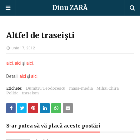
Dinu ZARĂ
Altfel de traseişti
Iunie 17, 2012
aici
,
aici
şi
aici
.
Detalii
aici
şi
aici
.
Etichete:
Dumitru Teodorescu
mass-media
Mihai Chira
Politic
traseism
S-ar putea să vă placă aceste postări