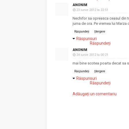
ANONIM
23 iunie 2012 la 22:51
Nechifor sa opreasca ceasul din tu
juma de ora. Pe vremea lui Marza ce
Răspundeți
Ștergere
Răspunsuri
Răspundeți
ANONIM
24 iunie 2012 la 00:21
mai bine scotea poarta decat sa se
Răspundeți
Ștergere
Răspunsuri
Răspundeți
Adăugați un comentariu