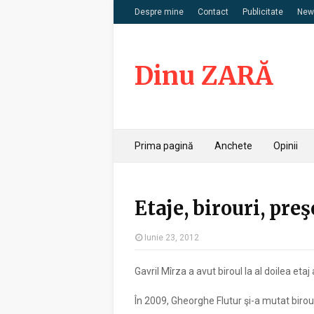
Despre mine
Contact
Publicitate
News
Dinu ZARĂ
Prima pagină
Anchete
Opinii
Etaje, birouri, preş
Iunie 23, 2012
Gavril Mîrza a avut biroul la al doilea etaj
În 2009, Gheorghe Flutur şi-a mutat biroul