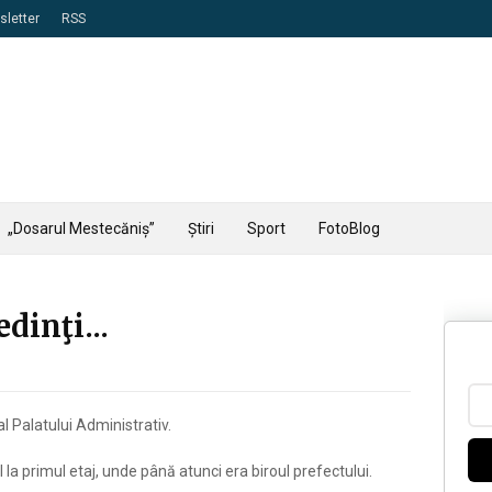
letter
RSS
„Dosarul Mestecăniș”
Știri
Sport
FotoBlog
edinţi...
 al Palatului Administrativ.
 la primul etaj, unde până atunci era biroul prefectului.