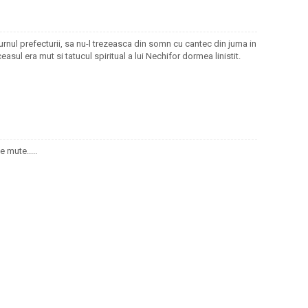
rnul prefecturii, sa nu-l trezeasca din somn cu cantec din juma in
asul era mut si tatucul spiritual a lui Nechifor dormea linistit.
 mute.....