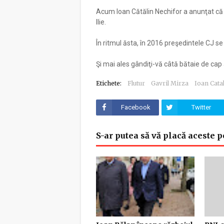
Acum Ioan Cătălin Nechifor a anunţat că se
Ilie.
În ritmul ăsta, în 2016 preşedintele CJ s
Şi mai ales gândiţi-vă câtă bătaie de cap
Etichete:
Flutur
Gavril Mirza
Ioan Cata
Facebook
Twitter
S-ar putea să vă placă aceste p