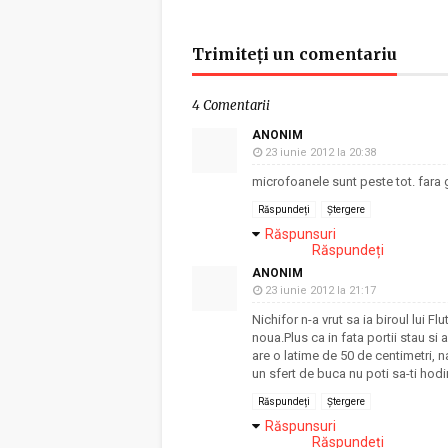
Trimiteți un comentariu
4 Comentarii
ANONIM
23 iunie 2012 la 20:38
microfoanele sunt peste tot. fara g
Răspundeți
Ștergere
Răspunsuri
Răspundeți
ANONIM
23 iunie 2012 la 21:17
Nichifor n-a vrut sa ia biroul lui F
noua.Plus ca in fata portii stau si
are o latime de 50 de centimetri, 
un sfert de buca nu poti sa-ti hod
Răspundeți
Ștergere
Răspunsuri
Răspundeți