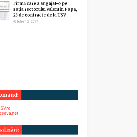
Firmă care a angajat-o pe
soția rectorului Valentin Popa,
23 de contracte de la USV
Iulie 12, 2017
omand:
SV.ro
uceava.net
alizări: