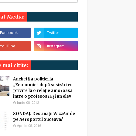
ial Media:
 mai citite:
Anchetă a poliției la
„Economic” după sesizări cu
privire la o relație amoroasă
între o profesoară și un elev
Iunie 08, 2012
SONDAJ: Destinaţii WizzAir de
pe Aeroportul Suceava?
Aprilie 05, 2016