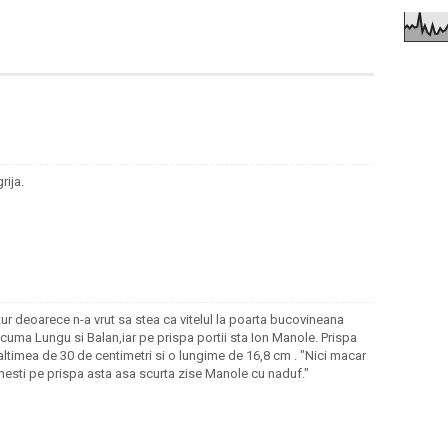
rija.
lutur deoarece n-a vrut sa stea ca vitelul la poarta bucovineana
 acuma Lungu si Balan,iar pe prispa portii sta Ion Manole. Prispa
naltimea de 30 de centimetri si o lungime de 16,8 cm . "Nici macar
inesti pe prispa asta asa scurta zise Manole cu naduf."