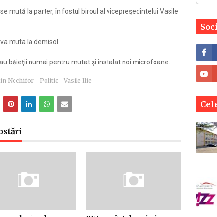
 mută la parter, în fostul biroul al vicepreşedintelui Vasile
Soc
e va muta la demisol.
 au băieţii numai pentru mutat şi instalat noi microfoane.
lin Nechifor
Politic
Vasile Ilie
Cele
ostări