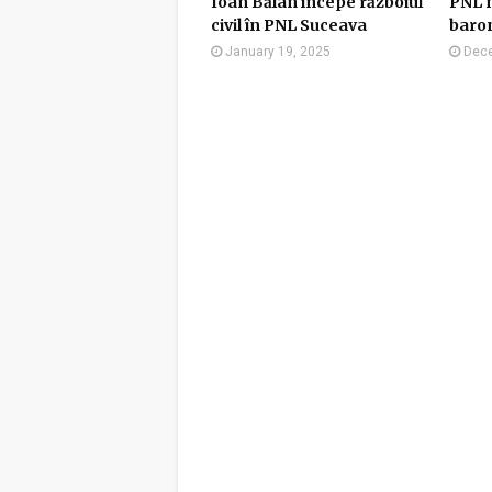
Ioan Bălan începe războiul
PNL n
civil în PNL Suceava
baron
January 19, 2025
Dece