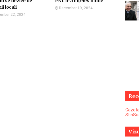
u se dezice de
PNL n-a înțeles nimic
ii locali
December 19, 2024
mber 22, 2024
Rec
Gazeta
StiriS
Vizu