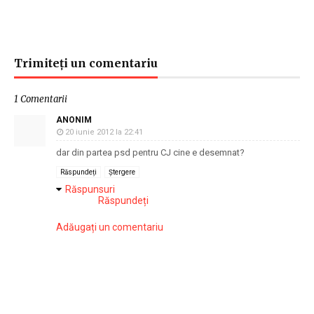
Trimiteți un comentariu
1 Comentarii
ANONIM
20 iunie 2012 la 22:41
dar din partea psd pentru CJ cine e desemnat?
Răspundeți
Ștergere
Răspunsuri
Răspundeți
Adăugați un comentariu