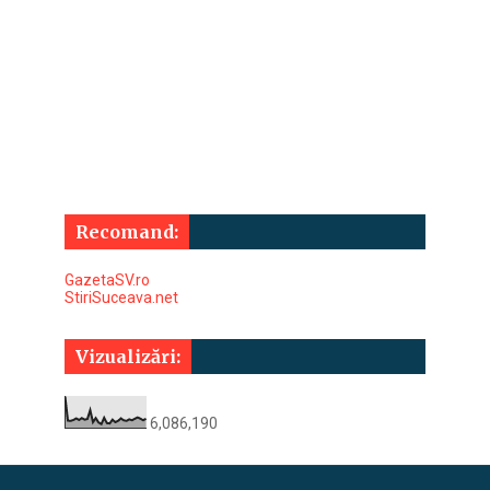
Recomand:
GazetaSV.ro
StiriSuceava.net
Vizualizări:
6,086,190