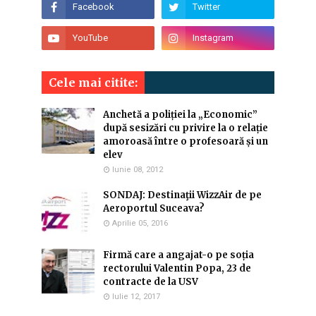
Cele mai citite:
Anchetă a poliției la „Economic”
după sesizări cu privire la o relație
amoroasă între o profesoară și un
elev
Iunie 08, 2012
SONDAJ: Destinaţii WizzAir de pe
Aeroportul Suceava?
Aprilie 05, 2016
Firmă care a angajat-o pe soția
rectorului Valentin Popa, 23 de
contracte de la USV
Iulie 12, 2017