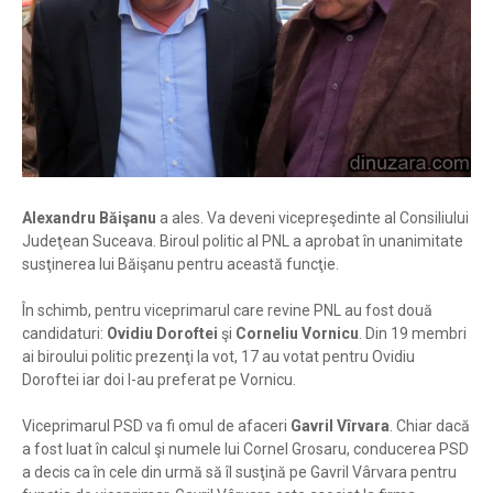
Alexandru Băişanu
a ales. Va deveni vicepreşedinte al Consiliului
Judeţean Suceava. Biroul politic al PNL a aprobat în unanimitate
susţinerea lui Băişanu pentru această funcţie.
În schimb, pentru viceprimarul care revine PNL au fost două
candidaturi:
Ovidiu Doroftei
şi
Corneliu Vornicu
. Din 19 membri
ai biroului politic prezenţi la vot, 17 au votat pentru Ovidiu
Doroftei iar doi l-au preferat pe Vornicu.
Viceprimarul PSD va fi omul de afaceri
Gavril Vîrvara
. Chiar dacă
a fost luat în calcul şi numele lui Cornel Grosaru, conducerea PSD
a decis ca în cele din urmă să îl susţină pe Gavril Vârvara pentru