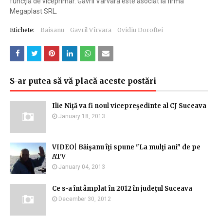
funcţia de viceprimar. Gavril Vârvara este asociat la firma
Megaplast SRL.
Etichete:
Baisanu
Gavril Vîrvara
Ovidiu Doroftei
S-ar putea să vă placă aceste postări
Ilie Niţă va fi noul vicepreşedinte al CJ Suceava
January 18, 2013
VIDEO| Băişanu îţi spune "La mulţi ani" de pe
ATV
January 04, 2013
Ce s-a întâmplat în 2012 în judeţul Suceava
December 30, 2012