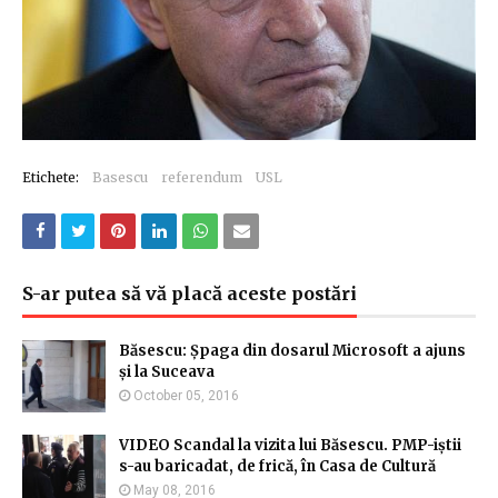
Etichete:
Basescu
referendum
USL
S-ar putea să vă placă aceste postări
Băsescu: Șpaga din dosarul Microsoft a ajuns
și la Suceava
October 05, 2016
VIDEO Scandal la vizita lui Băsescu. PMP-iștii
s-au baricadat, de frică, în Casa de Cultură
May 08, 2016