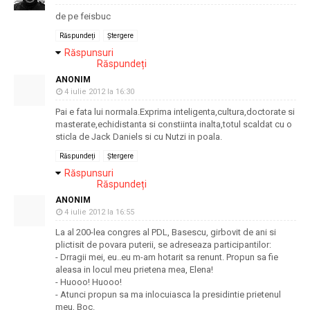
de pe feisbuc
Răspundeți
Ștergere
Răspunsuri
Răspundeți
ANONIM
4 iulie 2012 la 16:30
Pai e fata lui normala.Exprima inteligenta,cultura,doctorate si
masterate,echidistanta si constiinta inalta,totul scaldat cu o
sticla de Jack Daniels si cu Nutzi in poala.
Răspundeți
Ștergere
Răspunsuri
Răspundeți
ANONIM
4 iulie 2012 la 16:55
La al 200-lea congres al PDL, Basescu, girbovit de ani si
plictisit de povara puterii, se adreseaza participantilor:
- Drragii mei, eu..eu m-am hotarit sa renunt. Propun sa fie
aleasa in locul meu prietena mea, Elena!
- Huooo! Huooo!
- Atunci propun sa ma inlocuiasca la presidintie prietenul
meu, Boc.