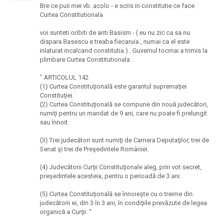
Bre ce puii mei vb. acolo - e scris in constitutie ce face
Curtea Constitutionala
voi sunteti oribiti de anti Basism - ( eu nu zic ca sa nu
dispara Basescu e treaba fiecaruia , numai ca el este
inlaturat incalcand constitutia ) . Guvernul tocmai a trimis la
plimbare Curtea Constitutionala .
" ARTICOLUL 142
(1) Curtea Constituţională este garantul supremaţiei
Constituţiei.
(2) Curtea Constituţională se compune din nouă judecători,
numiţi pentru un mandat de 9 ani, care nu poate fi prelungit
sau înnoit.
(3) Trei judecători sunt numiţi de Camera Deputaţilor, trei de
Senat şi trei de Preşedintele României.
(4) Judecătorii Curţii Constituţionale aleg, prin vot secret,
preşedintele acesteia, pentru o perioadă de 3 ani.
(5) Curtea Constituţională se înnoieşte cu o treime din
judecătorii ei, din 3 în 3 ani, în condiţiile prevăzute de legea
organică a Curţii. "