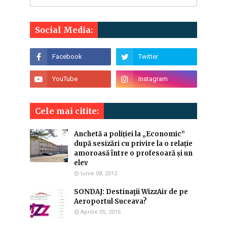
Social Media:
Cele mai citite:
Anchetă a poliției la „Economic”
după sesizări cu privire la o relație
amoroasă între o profesoară și un
elev
Iunie 08, 2012
SONDAJ: Destinaţii WizzAir de pe
Aeroportul Suceava?
Aprilie 05, 2016