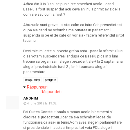
Adica din 3 in 3 ani se pun niste smecheri acolo - cand
Baselu a fost suspendat acu ceva ani nu a primit aviz de la
comisie sau cum a fost ?
Abuzurile sunt grave - si stai calm ca intra Crin presedinte si
dupa aia cand se scbimba majoritatea in parlament il
suspenda si pe el de cate ori vor aia - facem referendul si tot
tacamul .
Deci mie imi este suspecta graba asta - pana la sfarsitul luni
o sa votam suspendarea iar dupa ce Baselu pica in 3 luni
trebuie sa organizam alegeri prezidentiale + la 2 saptamanai
alegeri prezindetiale turul 2 , iar in toamana alegeri
parlamentare .
Răspundeți
Ștergere
Răspunsuri
Răspundeți
ANONIM
4 iulie 2012 la 19:32
Pai Curtea Constitutionala a ramas acolo bine mersi si
cladirea si judecatorii.Doar ca s-a schimbat legea de
functionare,ca asa-i in tenis.Vom avea alegeri parlamentare
si prezidentiale in acelasi timp ca tot voia PDL alegeri