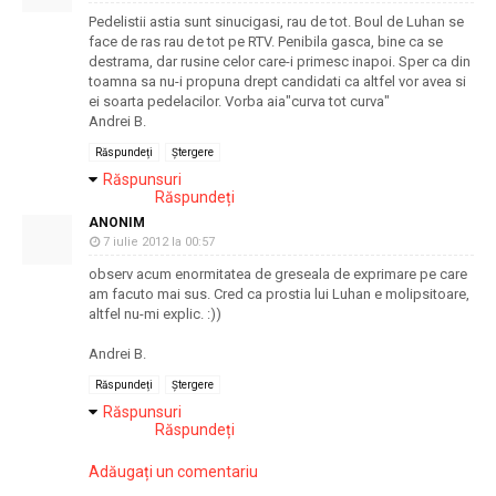
Pedelistii astia sunt sinucigasi, rau de tot. Boul de Luhan se
face de ras rau de tot pe RTV. Penibila gasca, bine ca se
destrama, dar rusine celor care-i primesc inapoi. Sper ca din
toamna sa nu-i propuna drept candidati ca altfel vor avea si
ei soarta pedelacilor. Vorba aia"curva tot curva"
Andrei B.
Răspundeți
Ștergere
Răspunsuri
Răspundeți
ANONIM
7 iulie 2012 la 00:57
observ acum enormitatea de greseala de exprimare pe care
am facuto mai sus. Cred ca prostia lui Luhan e molipsitoare,
altfel nu-mi explic. :))
Andrei B.
Răspundeți
Ștergere
Răspunsuri
Răspundeți
Adăugați un comentariu