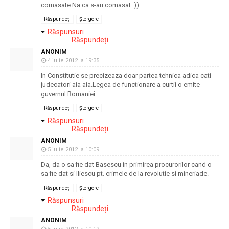
comasate.Na ca s-au comasat.:))
Răspundeți
Ștergere
Răspunsuri
Răspundeți
ANONIM
4 iulie 2012 la 19:35
In Constitutie se precizeaza doar partea tehnica adica cati
judecatori aia aia.Legea de functionare a curtii o emite
guvernul Romaniei.
Răspundeți
Ștergere
Răspunsuri
Răspundeți
ANONIM
5 iulie 2012 la 10:09
Da, da o sa fie dat Basescu in primirea procurorilor cand o
sa fie dat si Iliescu pt. crimele de la revolutie si mineriade.
Răspundeți
Ștergere
Răspunsuri
Răspundeți
ANONIM