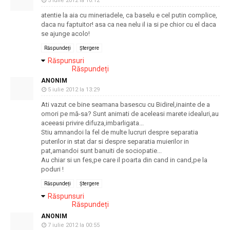
5 iulie 2012 la 10:12
atentie la aia cu mineriadele, ca baselu e cel putin complice,
daca nu faptuitor! asa ca nea nelu il ia si pe chior cu el daca
se ajunge acolo!
Răspundeți
Ștergere
Răspunsuri
Răspundeți
ANONIM
5 iulie 2012 la 13:29
Ati vazut ce bine seamana basescu cu Bidirel,inainte de a
omori pe mă-sa? Sunt animati de aceleasi marete idealuri,au
aceeasi privire difuza,imbarligata...
Stiu amnandoi la fel de multe lucruri despre separatia
puterilor in stat dar si despre separatia muierilor in
pat,amandoi sunt banuiti de sociopatie...
Au chiar si un fes,pe care il poarta din cand in cand,pe la
poduri !
Răspundeți
Ștergere
Răspunsuri
Răspundeți
ANONIM
7 iulie 2012 la 00:55