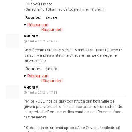
- Huooo! Huooo!
- Smecherilor! Stiam eu ca tot pe mine ma vreti!!!
Răspundeți
Ștergere
Răspunsuri
Răspundeți
ANONIM
4 iulie 2012 la 16:59
Ce diferenta este intre Nelson Mandela si Traian Basescu?
Nelson Mandela a stat in inchisoare inainte de alegerile
prezidentiale.
Răspundeți
Ștergere
Răspunsuri
Răspundeți
ANONIM
4 iulie 2012 la 17:38
Penibil - USL incalca grav constitutia prin hotararile de
guvern pe care le da si aici se face bsca , o fi un sistem de
autoprotectie Romanesc dica cand e nasol Romanul face
haz de necaz.
" Ordonanţa de urgenţă aprobată de Guvern stabileşte că