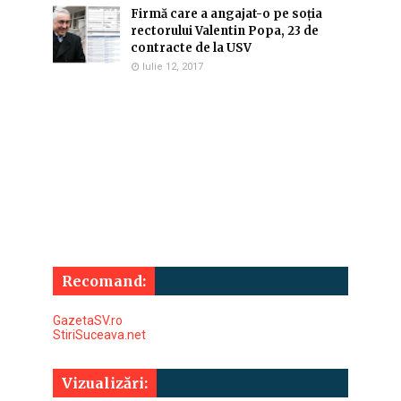
Firmă care a angajat-o pe soția
rectorului Valentin Popa, 23 de
contracte de la USV
Iulie 12, 2017
Recomand:
GazetaSV.ro
StiriSuceava.net
Vizualizări: