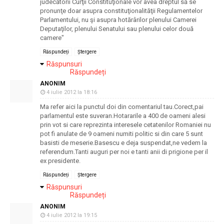
judecătorii Curţii Constituţionale vor avea dreptul să se
pronunţe doar asupra constituţionalităţii Regulamentelor
Parlamentului, nu şi asupra hotărârilor plenului Camerei
Deputaţilor, plenului Senatului sau plenului celor două
camere"
Răspundeți
Ștergere
Răspunsuri
Răspundeți
ANONIM
4 iulie 2012 la 18:16
Ma refer aici la punctul doi din comentariul tau.Corect,pai
parlamentul este suveran.Hotararile a 400 de oameni alesi
prin vot si care reprezinta interesele cetatenilor Romaniei nu
pot fi anulate de 9 oameni numiti politic si din care 5 sunt
basisti de meserie.Basescu e deja suspendat,ne vedem la
referendum.Tanti auguri per noi e tanti anii di prigione per il
ex presidente.
Răspundeți
Ștergere
Răspunsuri
Răspundeți
ANONIM
4 iulie 2012 la 19:15