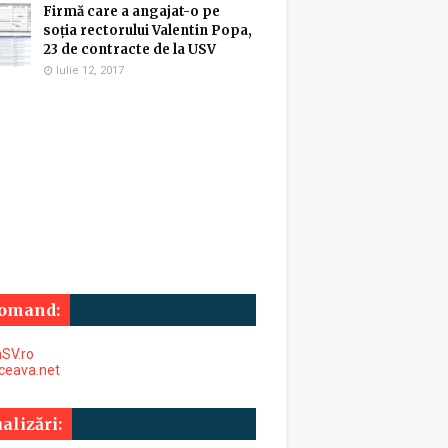
Firmă care a angajat-o pe
soția rectorului Valentin Popa,
23 de contracte de la USV
Iulie 12, 2017
omand:
SV.ro
uceava.net
alizări: