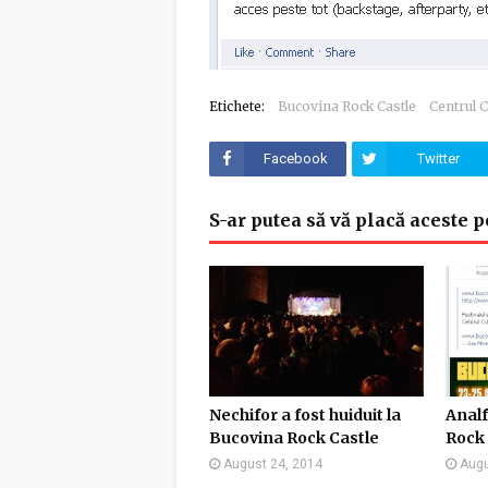
Etichete:
Bucovina Rock Castle
Centrul C
Facebook
Twitter
S-ar putea să vă placă aceste p
Nechifor a fost huiduit la
Analf
Bucovina Rock Castle
Rock 
August 24, 2014
Augu