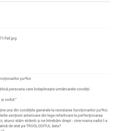
1/fail.jpg
cționarilor pu*lici
ublică persoana care îndeplinește următoarele condiții:
și vorbit.”
una din condițiile generale la recrutarea funcționarilor pu*lici.
ile secțiunii anterioare din lege referitoare la perfecționarea
ci, atunci stăm strâmb și ne întrebăm drept - cine mama naibii l-a
trativă de stat pe TROGLODITUL ăsta?