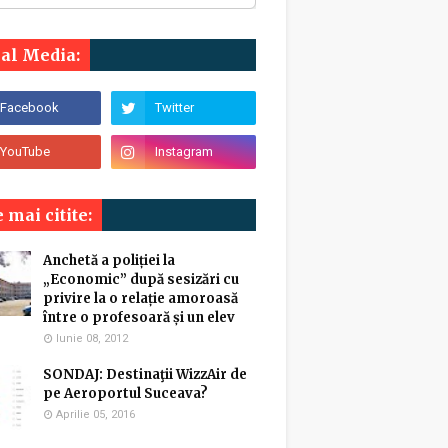
ial Media:
 mai citite:
Anchetă a poliției la
„Economic” după sesizări cu
privire la o relație amoroasă
între o profesoară și un elev
Iunie 08, 2012
SONDAJ: Destinaţii WizzAir de
pe Aeroportul Suceava?
Aprilie 05, 2016