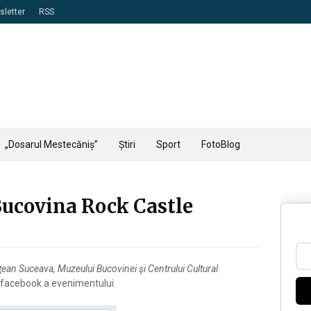
letter
RSS
„Dosarul Mestecăniș”
Știri
Sport
FotoBlog
Bucovina Rock Castle
ţean Suceava, Muzeului Bucovinei şi Centrului Cultural
 facebook a evenimentului.