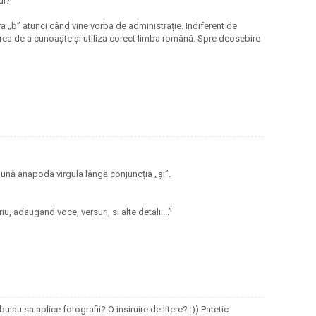
ui?
ra „b” atunci când vine vorba de administrație. Indiferent de
irea de a cunoaște și utiliza corect limba română. Spre deosebire
ună anapoda virgula lângă conjuncția „și”.
iu, adaugand voce, versuri, si alte detalii...”
ebuiau sa aplice fotografii? O insiruire de litere? :)) Patetic.