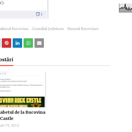
ultural Bucovina
Consiliul Judetean
Muzeul Bucovinei
ostări
abetul de la Bucovina
Castle
st 19, 2012