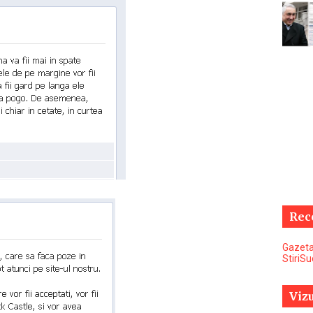
Rec
Gazeta
StiriS
Vizu