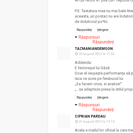
Al cui fecior e? pila cui? nepotul c
P.S. Tastatura mea nu mai bate lite
aceasta, un postac nu are îndator
de dobitocul pu*lic.
Răspundeți
Ștergere
Răspunsuri
Răspundeți
TAZMANIANDEMOON
20 august 2012 la 11:02
Addenda:
E feciorașul lui Gâză.
Doar el reușește performanța să p
Iaca ce scrie pe feisbucul lui:
„Sa facem crize, si analize!”
„...sa adapteze piesa la stilul propr
Răspundeți
Ștergere
Răspunsuri
Răspundeți
CIPRIAN PARDAU
21 august 2012 la 13:13
Acela e mailul lor oficial la care tr