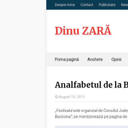
Despre mine
Contact
Publicitate
News
Dinu ZARĂ
Prima pagină
Anchete
Opinii
Analfabetul de la 
August 19, 2012
„Festivalul este organizat de Consiliul Jude
Bucovina”
, se menționează pe pagina de