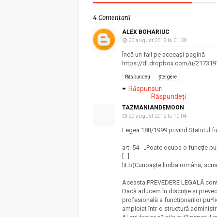
4 Comentarii
ALEX BOHARIUC
20 august 2012 la 01:30
Încă un fail pe aceeași pagină
https://dl.dropbox.com/u/2173197
Răspundeți
Ștergere
Răspunsuri
Răspundeți
TAZMANIANDEMOON
20 august 2012 la 10:04
Legea 188/1999 privind Statutul fun
art. 54 - „Poate ocupa o funcție p
[...]
lit.b)Cunoaște limba română, scris 
Aceasta PREVEDERE LEGALĂ conține 
Dacă aducem în discuție și preveder
profesională a funcționarilor pu*li
amploiat într-o structură adminis