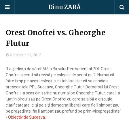
Dinu ZARĂ
Orest Onofrei vs. Gheorghe
Flutur
Octombrie 09, 2012
"La şedinţa de sâmbătă a Biroului Permanent al PDL Orest
Onofrei a cerut să revină pe colegiul de senat nr. 2. Numai că
între timp pe acest colegiu se stabilise clar că va candida
preşedintele PDL Suceava, Gheorghe Flutur. Demersul lui Orest
Onofrei i-a scos din sărite nu numai pe Gheorghe Flutur, care l-a
luat în biroul său pe Orest Onofrei cu care să aibă o discuţie
clarificatoare, ci şi pe alţi democrat liberali care fie îl simpatizau
pe preşedinte, fie îl antipatizau profund pe prim-vicepreşedinte"
-
Obiectiv de Suceava
.