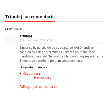
Trimiteți un comentariu
1 Comentarii
ANONIM
9 octombrie 2012 la 09:14
Sincer sa fiu nu stiu de ce se cearta cei doi.Oriunde ar
candida nu-i alege nici muma lui Stefan cel Mare.Ca sa
parafrazez cetatenii Sucevei fie îl huiduiau pe preşedinte, fie
îl antipatizau profund pe prim-vicepreşedinte.
Răspundeți
Ștergere
Răspunsuri
Răspundeți
Adăugați un comentariu