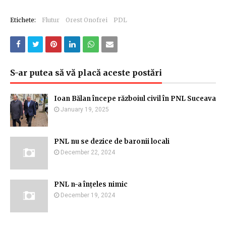
Etichete:
Flutur
Orest Onofrei
PDL
S-ar putea să vă placă aceste postări
Ioan Bălan începe războiul civil în PNL Suceava
January 19, 2025
PNL nu se dezice de baronii locali
December 22, 2024
PNL n-a înțeles nimic
December 19, 2024