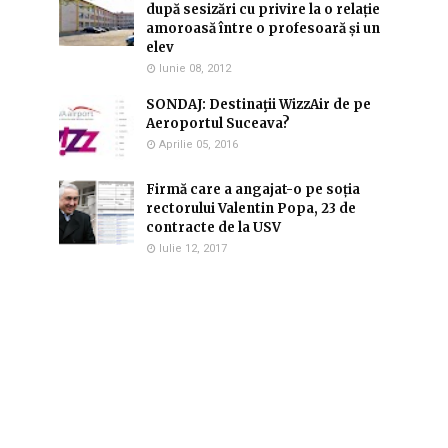
după sesizări cu privire la o relație
amoroasă între o profesoară și un
elev
Iunie 08, 2012
SONDAJ: Destinaţii WizzAir de pe
Aeroportul Suceava?
Aprilie 05, 2016
Firmă care a angajat-o pe soția
rectorului Valentin Popa, 23 de
contracte de la USV
Iulie 12, 2017