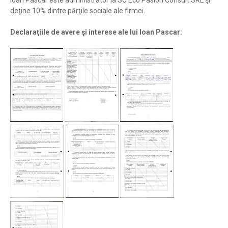
Ioan Pascar este administrator la SC Eco Pasion Consult SRL şi
deţine 10% dintre părţile sociale ale firmei.
Declaraţiile de avere şi interese ale lui Ioan Pascar: