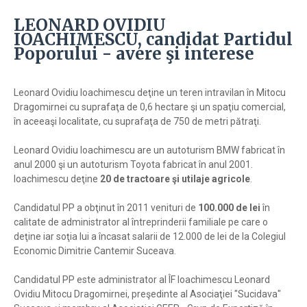
LEONARD OVIDIU
IOACHIMESCU, candidat Partidul
Poporului - avere şi interese
Leonard Ovidiu Ioachimescu deţine un teren intravilan în Mitocu
Dragomirnei cu suprafaţa de 0,6 hectare şi un spaţiu comercial,
în aceeaşi localitate, cu suprafaţa de 750 de metri pătraţi.
Leonard Ovidiu Ioachimescu are un autoturism BMW fabricat în
anul 2000 şi un autoturism Toyota fabricat în anul 2001.
Ioachimescu deţine
20 de tractoare şi utilaje agricole
.
Candidatul PP a obţinut în 2011 venituri de
100.000 de lei
în
calitate de administrator al întreprinderii familiale pe care o
deţine iar soţia lui a încasat salarii de 12.000 de lei de la Colegiul
Economic Dimitrie Cantemir Suceava.
Candidatul PP este administrator al ÎF Ioachimescu Leonard
Ovidiu Mitocu Dragomirnei, preşedinte al Asociaţiei "Sucidava"