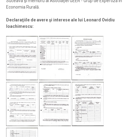
Suceava şi membru al Asociaţiei GEER - Grup de Expertiză în
Economia Rurală.
Declaraţiile de avere şi interese ale lui Leonard Ovidiu
Ioachimescu: