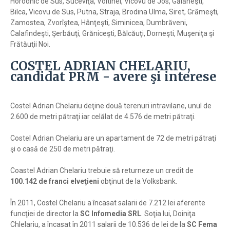
Horodnic de Sus, Suceviţa, Voitinel, Vicovu de Jos, Gălăneşti,
Bilca, Vicovu de Sus, Putna, Straja, Brodina Ulma, Siret, Grămeşti,
Zamostea, Zvorîştea, Hânţeşti, Siminicea, Dumbrăveni,
Calafindeşti, Şerbăuţi, Grăniceşti, Bălcăuţi, Dorneşti, Muşeniţa şi
Frătăuţii Noi.
COSTEL ADRIAN CHELARIU,
candidat PRM - avere şi interese
Costel Adrian Chelariu deţine două terenuri intravilane, unul de
2.600 de metri pătraţi iar celălat de 4.576 de metri pătraţi.
Costel Adrian Chelariu are un apartament de 72 de metri pătraţi
şi o casă de 250 de metri pătraţi.
Coastel Adrian Chelariu trebuie să returneze un credit de
100.142 de franci elveţieni
obţinut de la Volksbank.
În 2011, Costel Chelariu a încasat salarii de 7.212 lei aferente
funcţiei de director la
SC Infomedia SRL
. Soţia lui, Doiniţa
Chlelariu, a încasat în 2011 salarii de 10.536 de lei de la
SC Fema