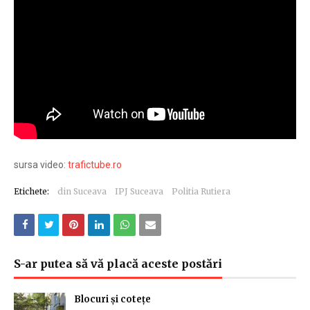
sursa video:
trafictube.ro
Etichete:
din Suceava
IPJ Suceava
Politia Rutiera
S-ar putea să vă placă aceste postări
Blocuri și cotețe