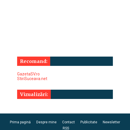
Recomand:
GazetaSV.ro
StiriSuceava.net
Vizualizări:
Prima pagină
Despre mine
Contact
Publicitate
Newsletter
RSS