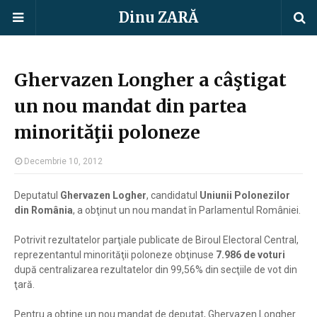
Dinu ZARĂ
Ghervazen Longher a câştigat
un nou mandat din partea
minorităţii poloneze
Decembrie 10, 2012
Deputatul
Ghervazen Logher
, candidatul
Uniunii Polonezilor
din România
, a obţinut un nou mandat în Parlamentul României.
Potrivit rezultatelor parţiale publicate de Biroul Electoral Central,
reprezentantul minorităţii poloneze obţinuse
7.986 de voturi
după centralizarea rezultatelor din 99,56% din secţiile de vot din
ţară.
Pentru a obţine un nou mandat de deputat, Ghervazen Longher