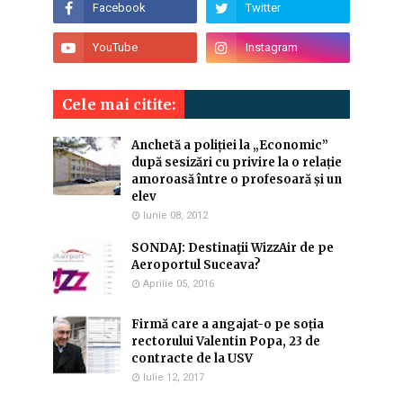
Cele mai citite:
Anchetă a poliției la „Economic”
după sesizări cu privire la o relație
amoroasă între o profesoară și un
elev
Iunie 08, 2012
SONDAJ: Destinaţii WizzAir de pe
Aeroportul Suceava?
Aprilie 05, 2016
Firmă care a angajat-o pe soția
rectorului Valentin Popa, 23 de
contracte de la USV
Iulie 12, 2017