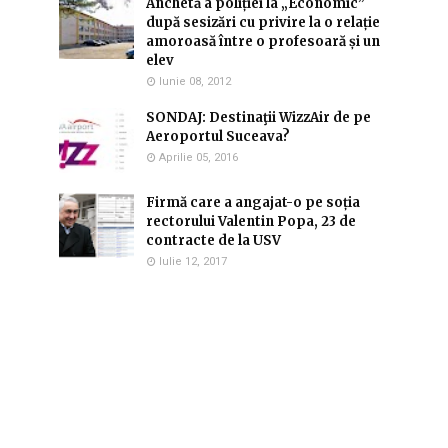
Anchetă a poliției la „Economic”
după sesizări cu privire la o relație
amoroasă între o profesoară și un
elev
Iunie 08, 2012
SONDAJ: Destinaţii WizzAir de pe
Aeroportul Suceava?
Aprilie 05, 2016
Firmă care a angajat-o pe soția
rectorului Valentin Popa, 23 de
contracte de la USV
Iulie 12, 2017