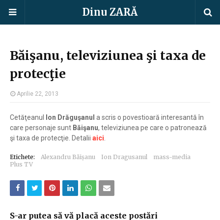
Dinu ZARĂ
Băişanu, televiziunea şi taxa de
protecţie
Aprilie 22, 2013
Cetăţeanul
Ion Drăguşanul
a scris o povestioară interesantă în
care personaje sunt
Băişanu
, televiziunea pe care o patronează
şi taxa de protecţie. Detalii
aici
.
Etichete:
Alexandru Băișanu
Ion Dragusanul
mass-media
Plus TV
S-ar putea să vă placă aceste postări