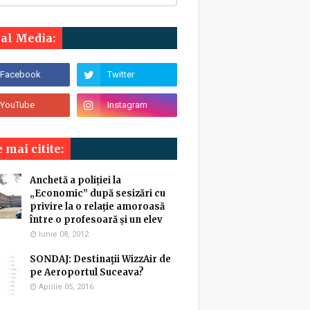
ial Media:
 mai citite:
Anchetă a poliției la
„Economic” după sesizări cu
privire la o relație amoroasă
între o profesoară și un elev
Iunie 08, 2012
SONDAJ: Destinaţii WizzAir de
pe Aeroportul Suceava?
Aprilie 05, 2016