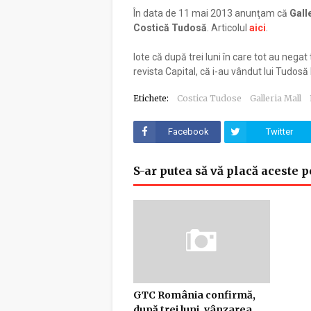
În data de 11 mai 2013 anunţam că
Gall
Costică Tudosă
. Articolul
aici
.
Iote că după trei luni în care tot au negat
revista Capital, că i-au vândut lui Tudosă
Etichete:
Costica Tudose
Galleria Mall
Facebook
Twitter
S-ar putea să vă placă aceste p
GTC România confirmă,
după trei luni, vânzarea