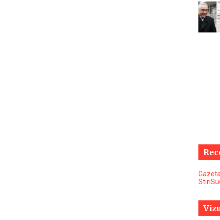
Rec
Gazeta
StiriS
Vizu