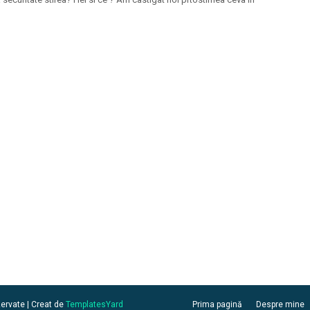
zervate | Creat de
TemplatesYard
Prima pagină
Despre mine