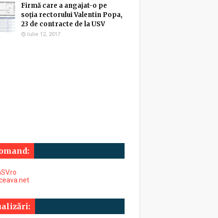
Firmă care a angajat-o pe
soția rectorului Valentin Popa,
23 de contracte de la USV
Iulie 12, 2017
omand:
SV.ro
uceava.net
alizări: