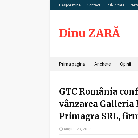
Despre mine
Contact
Publicitate
News
Dinu ZARĂ
Prima pagină
Anchete
Opinii
GTC România confir
vânzarea Galleria 
Primagra SRL, firm
August 23, 2013