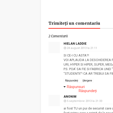
Trimiteți un comentariu
2 Comentarii
HIELAN LADDIE
24 august 2013 la 21:11
SI CE-I CU ASTA?!
VOI APLAUDA LA DESCHIDEREA P
URI, HYPER SI HIPER, SUPER, ME
P.S. POA' SA FIE SI FABRICA UNE
"STUDENTII"! CA AR TREBUI SA 
Răspundeți
Ștergere
Răspunsuri
Răspundeți
ANONIM
5 septembrie 2013 la 21:33
ai fost TU un pui de securist care 
fost primu care a primit de la noua