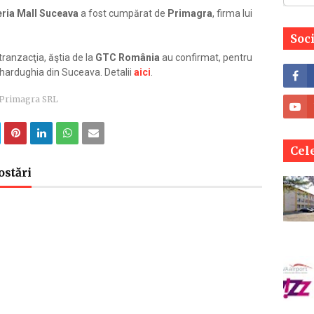
eria Mall Suceava
a fost cumpărat de
Primagra
, firma lui
Soc
 tranzacţia, ăştia de la
GTC România
au confirmat, pentru
 hardughia din Suceava. Detalii
aici
.
Primagra SRL
Cele
ostări