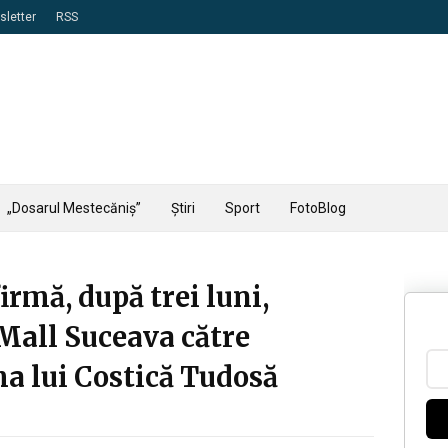
letter
RSS
„Dosarul Mestecăniș”
Știri
Sport
FotoBlog
mă, după trei luni,
Mall Suceava către
a lui Costică Tudosă