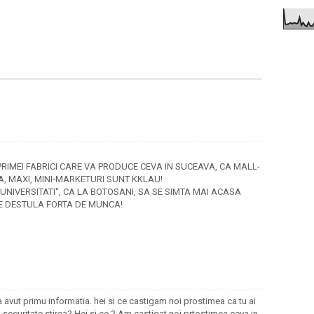
RIMEI FABRICI CARE VA PRODUCE CEVA IN SUCEAVA, CA MALL-
GA, MAXI, MINI-MARKETURI SUNT KKLAU!
I "UNIVERSITATI", CA LA BOTOSANI, SA SE SIMTA MAI ACASA
FIE DESTULA FORTA DE MUNCA!
a avut primu informatia. hei si ce castigam noi prostimea ca tu ai
 securitate stirea? Hei si ce ? Am castigat noi prtostimea ceva in