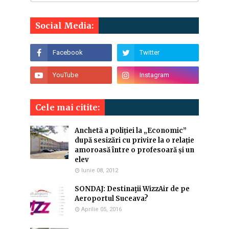
Social Media:
Cele mai citite:
Anchetă a poliției la „Economic”
după sesizări cu privire la o relație
amoroasă între o profesoară și un
elev
Iunie 08, 2012
SONDAJ: Destinaţii WizzAir de pe
Aeroportul Suceava?
Aprilie 05, 2016