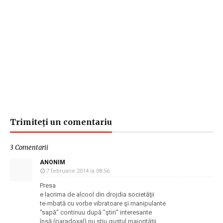
Trimiteți un comentariu
3 Comentarii
ANONIM
7 februarie 2014 la 08:56
Presa
e lacrima de alcool din drojdia societăţii
te-mbată cu vorbe vibratoare şi manipulante
"sapă" continuu după "ştiri" interesante
însă (paradoxal) nu ştiu gustul majorităţii