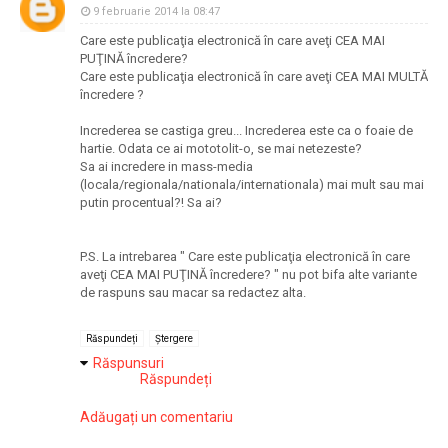
9 februarie 2014 la 08:47
Care este publicaţia electronică în care aveţi CEA MAI
PUŢINĂ încredere?
Care este publicaţia electronică în care aveţi CEA MAI MULTĂ
încredere ?
Increderea se castiga greu... Increderea este ca o foaie de
hartie. Odata ce ai mototolit-o, se mai netezeste?
Sa ai incredere in mass-media
(locala/regionala/nationala/internationala) mai mult sau mai
putin procentual?! Sa ai?
P.S. La intrebarea " Care este publicaţia electronică în care
aveţi CEA MAI PUŢINĂ încredere? " nu pot bifa alte variante
de raspuns sau macar sa redactez alta.
Răspundeți
Ștergere
Răspunsuri
Răspundeți
Adăugați un comentariu