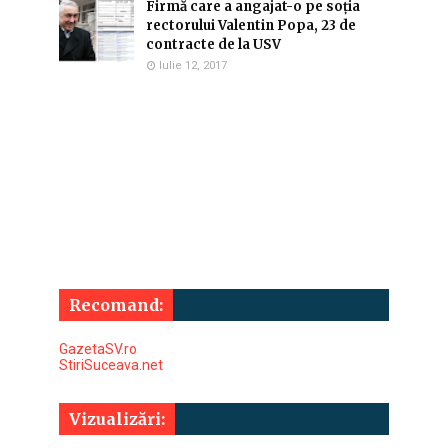
Firmă care a angajat-o pe soția
rectorului Valentin Popa, 23 de
contracte de la USV
Iulie 12, 2017
Recomand:
GazetaSV.ro
StiriSuceava.net
Vizualizări: