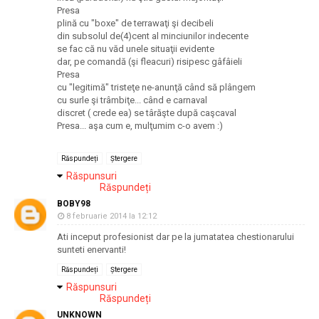
Presa
plină cu "boxe" de terrawaţi şi decibeli
din subsolul de(4)cent al minciunilor indecente
se fac că nu văd unele situaţii evidente
dar, pe comandă (şi fleacuri) risipesc gâfâieli
Presa
cu "legitimă" tristeţe ne-anunţă când să plângem
cu surle şi trâmbiţe... când e carnaval
discret ( crede ea) se târăşte după caşcaval
Presa... aşa cum e, mulţumim c-o avem :)
Răspundeți
Ștergere
Răspunsuri
Răspundeți
BOBY98
8 februarie 2014 la 12:12
Ati inceput profesionist dar pe la jumatatea chestionarului
sunteti enervanti!
Răspundeți
Ștergere
Răspunsuri
Răspundeți
UNKNOWN