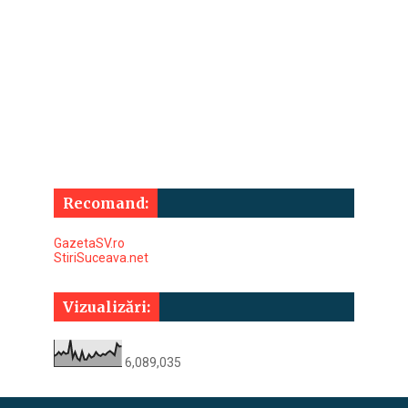
Recomand:
GazetaSV.ro
StiriSuceava.net
Vizualizări:
6,089,035