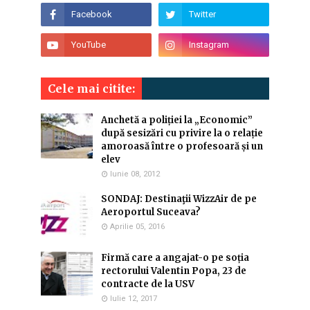
Cele mai citite:
Anchetă a poliției la „Economic”
după sesizări cu privire la o relație
amoroasă între o profesoară și un
elev
Iunie 08, 2012
SONDAJ: Destinaţii WizzAir de pe
Aeroportul Suceava?
Aprilie 05, 2016
Firmă care a angajat-o pe soția
rectorului Valentin Popa, 23 de
contracte de la USV
Iulie 12, 2017