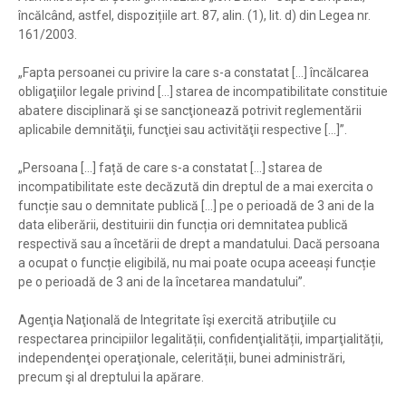
încălcând, astfel, dispozițiile art. 87, alin. (1), lit. d) din Legea nr.
161/2003.
„Fapta persoanei cu privire la care s-a constatat […] încălcarea
obligaţiilor legale privind […] starea de incompatibilitate constituie
abatere disciplinară şi se sancţionează potrivit reglementării
aplicabile demnităţii, funcţiei sau activităţii respective […]”.
„Persoana […] față de care s-a constatat […] starea de
incompatibilitate este decăzută din dreptul de a mai exercita o
funcție sau o demnitate publică […] pe o perioadă de 3 ani de la
data eliberării, destituirii din funcția ori demnitatea publică
respectivă sau a încetării de drept a mandatului. Dacă persoana
a ocupat o funcție eligibilă, nu mai poate ocupa aceeași funcție
pe o perioadă de 3 ani de la încetarea mandatului”.
Agenţia Naţională de Integritate îşi exercită atribuţiile cu
respectarea principiilor legalității, confidenţialității, imparţialității,
independenţei operaţionale, celerității, bunei administrări,
precum şi al dreptului la apărare.