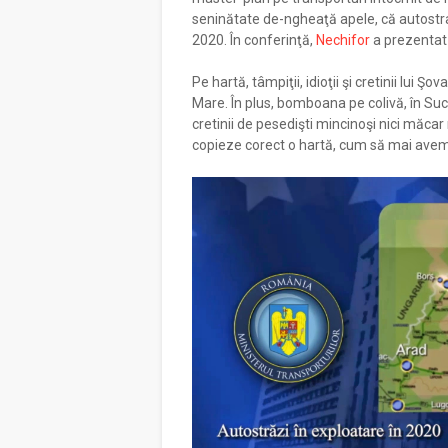
seninătate de-ngheaţă apele, că autostrada
2020. În conferinţă,
Nechifor
a prezentat 
Pe hartă, tâmpiţii, idioţii şi cretinii lui 
Mare. În plus, bomboana pe colivă, în Sucea
cretinii de pesedişti mincinoşi nici măcar
copieze corect o hartă, cum să mai avem 