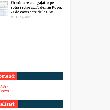
Firmă care a angajat-o pe
soția rectorului Valentin Popa,
23 de contracte de la USV
Iulie 12, 2017
omand:
SV.ro
uceava.net
alizări: