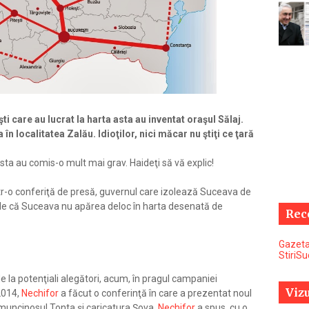
şti care au lucrat la harta asta au inventat oraşul Sălaj.
 în localitatea Zalău. Idioţilor, nici măcar nu ştiţi ce ţară
sta au comis-o mult mai grav. Haideţi să vă explic!
ntr-o conferiţă de presă, guvernul care izolează Suceava de
 vede că Suceava nu apărea deloc în harta desenată de
Rec
Gazeta
StiriS
e la potenţiali alegători, acum, în pragul campaniei
Vizu
 2014,
Nechifor
a făcut o conferinţă în care a prezentat noul
muncinosul Tonta şi caricatura Şova.
Nechifor
a spus, cu o