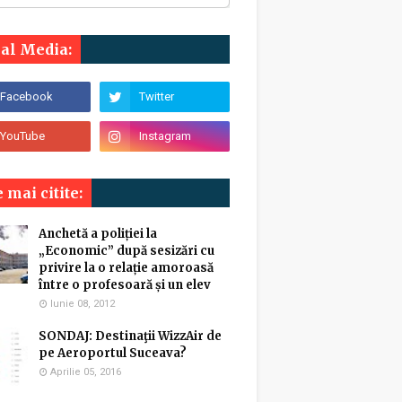
ial Media:
 mai citite:
Anchetă a poliției la
„Economic” după sesizări cu
privire la o relație amoroasă
între o profesoară și un elev
Iunie 08, 2012
SONDAJ: Destinaţii WizzAir de
pe Aeroportul Suceava?
Aprilie 05, 2016