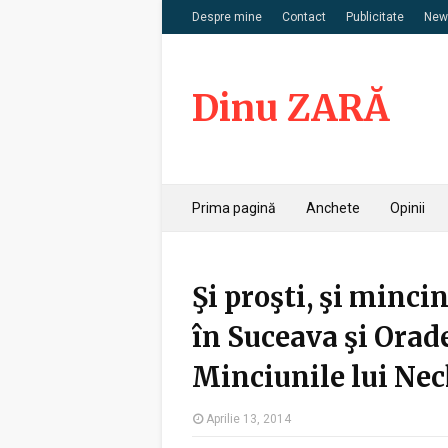
Despre mine
Contact
Publicitate
News
Dinu ZARĂ
Prima pagină
Anchete
Opinii
Şi proşti, şi minci
în Suceava şi Orad
Minciunile lui Nec
Aprilie 13, 2014