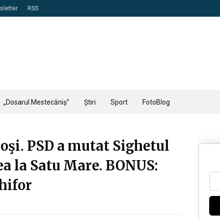
letter
RSS
„Dosarul Mestecăniș”
Știri
Sport
FotoBlog
noşi. PSD a mutat Sighetul
ea la Satu Mare. BONUS:
hifor