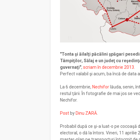
"Tonta şi ăilalţi păcălini şpăgari pesedi
Tâmpiţilor, Sălaj e un judeţ cu reşedinţa
guvernaţi"
,
scriam în decembrie 2013
.
Perfect valabil şi acum, ba încă de data a
La 6 decembrie,
Nechifor
lăuda, senin, î
restul ţării. În fotografie de mai jos se
Nechifor.
Post
by
Dinu ZARĂ
.
Probabil după ce şi-a luat-o pe cocoaşă d
electoral, o dă la întors. Vineri, 11 aprilie
master-plan pe transporturi întocmit de 