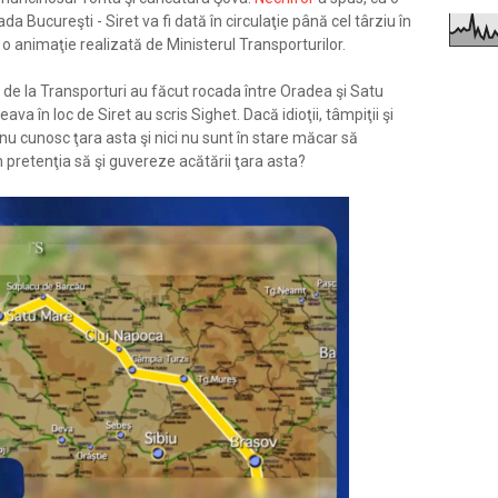
 Bucureşti - Siret va fi dată în circulaţie până cel târziu în
o animaţie realizată de Ministerul Transporturilor.
Şova de la Transporturi au făcut rocada între Oradea şi Satu
va în loc de Siret au scris Sighet. Dacă idioţii, tâmpiţii şi
 nu cunosc ţara asta şi nici nu sunt în stare măcar să
pretenţia să şi guvereze acătării ţara asta?