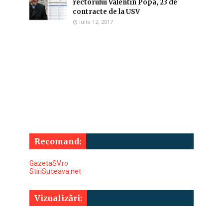
rectorului Valentin Popa, 23 de
contracte de la USV
Iulie 12, 2017
Recomand:
GazetaSV.ro
StiriSuceava.net
Vizualizări: