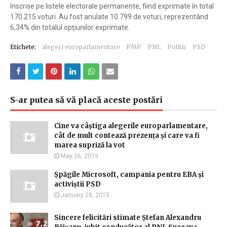
înscrise pe listele electorale permanente, fiind exprimate în total
170.215 voturi. Au fost anulate 10.799 de voturi, reprezentând
6,34% din totalul opţiunilor exprimate.
Etichete:
alegeri europarlamentare
PMP
PNL
Politic
PSD
S-ar putea să vă placă aceste postări
Cine va câștiga alegerile europarlamentare,
cât de mult contează prezența și care va fi
marea supriză la vot
May 26, 2019
Șpăgile Microsoft, campania pentru EBA și
activiștii PSD
January 28, 2015
Sincere felicitări stimate Ștefan Alexandru