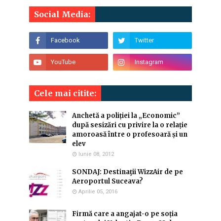
Social Media:
Cele mai citite:
Anchetă a poliției la „Economic”
după sesizări cu privire la o relație
amoroasă între o profesoară și un
elev
Iunie 08, 2012
SONDAJ: Destinaţii WizzAir de pe
Aeroportul Suceava?
Aprilie 05, 2016
Firmă care a angajat-o pe soția