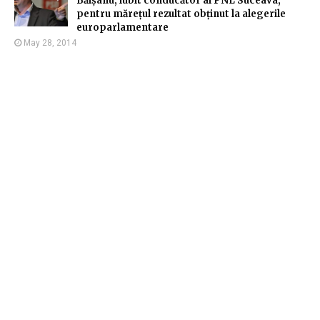
Băișanu, iubit conducător al PNL Suceava,
pentru mărețul rezultat obținut la alegerile
europarlamentare
May 28, 2014