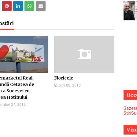
ostări
rmarketul Real
Floricele
undă Cetatea de
July 08, 2016
 a Sucevei cu
Rec
ea Hotinului
ember 24, 2016
Gazeta
StiriS
Vizu