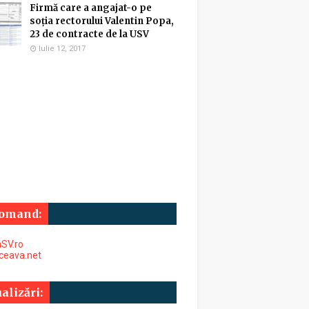
Firmă care a angajat-o pe
soția rectorului Valentin Popa,
23 de contracte de la USV
Iulie 12, 2017
omand:
SV.ro
uceava.net
alizări: