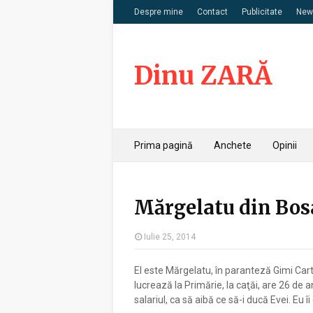
Despre mine
Contact
Publicitate
News
Dinu ZARĂ
Prima pagină
Anchete
Opinii
Mărgelatu din Bos
Iulie 25, 2014
El este Mărgelatu, în paranteză Gimi Cart
lucrează la Primărie, la caţăi, are 26 de a
salariul, ca să aibă ce să-i ducă Evei. Eu î