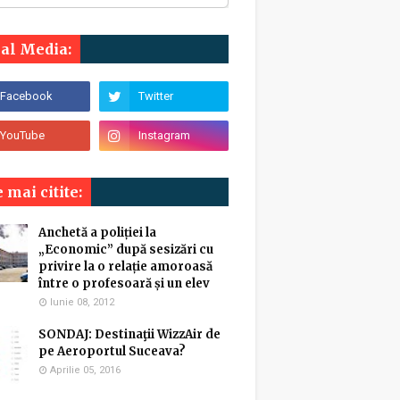
ial Media:
 mai citite:
Anchetă a poliției la
„Economic” după sesizări cu
privire la o relație amoroasă
între o profesoară și un elev
Iunie 08, 2012
SONDAJ: Destinaţii WizzAir de
pe Aeroportul Suceava?
Aprilie 05, 2016