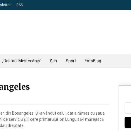
letter
RSS
„Dosarul Mestecăniș”
Știri
Sport
FotoBlog
angeles
er, din Bosangeles. Şi-a vândut calul, dar a rămas cu şaua,
ni de serviciu şi îi cere primarului Ion Lungu să-i mărească
i dau dreptate.