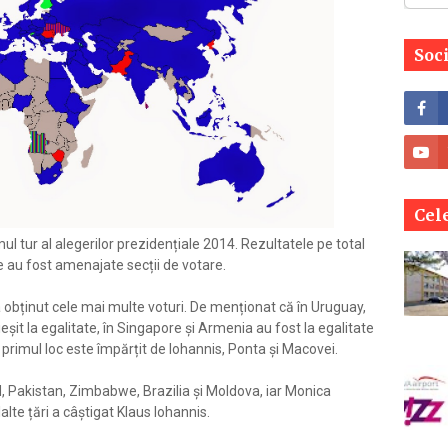
Soc
Cele
l tur al alegerilor prezidențiale 2014. Rezultatele pe total
re au fost amenajate secții de votare.
 obținut cele mai multe voturi. De menționat că în Uruguay,
eșit la egalitate, în Singapore și Armenia au fost la egalitate
 primul loc este împărțit de Iohannis, Ponta și Macovei.
d, Pakistan, Zimbabwe, Brazilia și Moldova, iar Monica
alte țări a câștigat Klaus Iohannis.