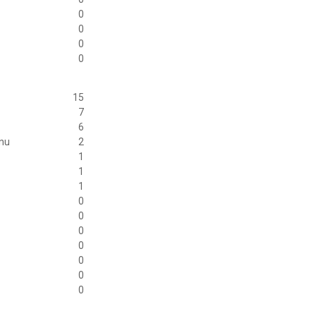
0
0
0
0
15
7
6
anu
2
1
1
1
0
0
0
0
0
0
0