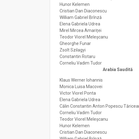
Hunor Kelemen
Cristian Dan Diaconescu
William Gabriel Brînză
Elena Gabriela Udrea
Mirel Mircea Amariței
Teodor Viorel Meleșcanu
Gheorghe Funar
Zsolt Szilagyi
Constantin Rotaru
Corneliu Vadim Tudor
Arabia Saudită
Klaus Werner Iohannis
Monica Luisa Macovei
Victor Viorel Ponta
Elena Gabriela Udrea
Călin Constantin Anton Popescu Tărice
Corneliu Vadim Tudor
Teodor Viorel Meleșcanu
Hunor Kelemen
Cristian Dan Diaconescu
William Gabriel Brînză