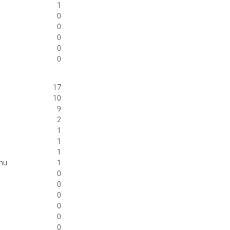
1
0
0
0
0
0
17
10
9
2
1
1
1
anu
1
0
0
0
0
0
0