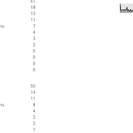
61
18
13
11
anu
7
4
3
2
0
0
0
0
50
14
11
anu
8
4
2
2
1