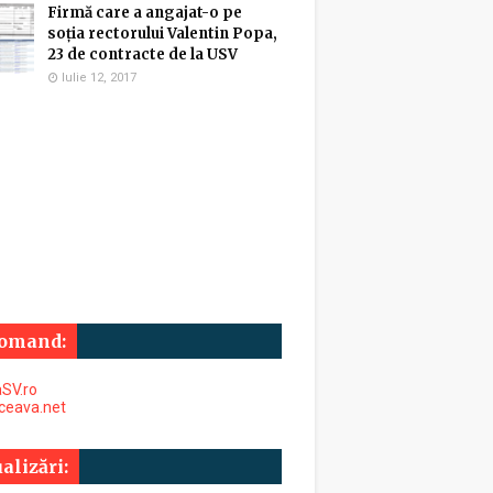
Firmă care a angajat-o pe
soția rectorului Valentin Popa,
23 de contracte de la USV
Iulie 12, 2017
omand:
SV.ro
uceava.net
alizări: