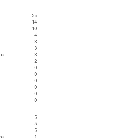
25
14
10
4
3
3
anu
3
2
0
0
0
0
0
0
5
5
5
anu
1