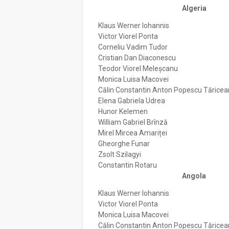
Algeria
Klaus Werner Iohannis
Victor Viorel Ponta
Corneliu Vadim Tudor
Cristian Dan Diaconescu
Teodor Viorel Meleșcanu
Monica Luisa Macovei
Călin Constantin Anton Popescu Tărice
Elena Gabriela Udrea
Hunor Kelemen
William Gabriel Brînză
Mirel Mircea Amariței
Gheorghe Funar
Zsolt Szilagyi
Constantin Rotaru
Angola
Klaus Werner Iohannis
Victor Viorel Ponta
Monica Luisa Macovei
Călin Constantin Anton Popescu Tărice