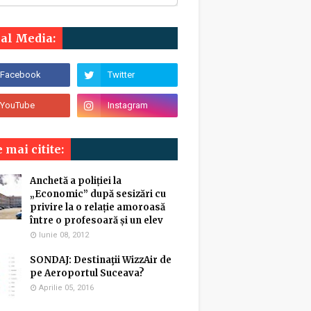
ial Media:
 mai citite:
Anchetă a poliției la
„Economic” după sesizări cu
privire la o relație amoroasă
între o profesoară și un elev
Iunie 08, 2012
SONDAJ: Destinaţii WizzAir de
pe Aeroportul Suceava?
Aprilie 05, 2016