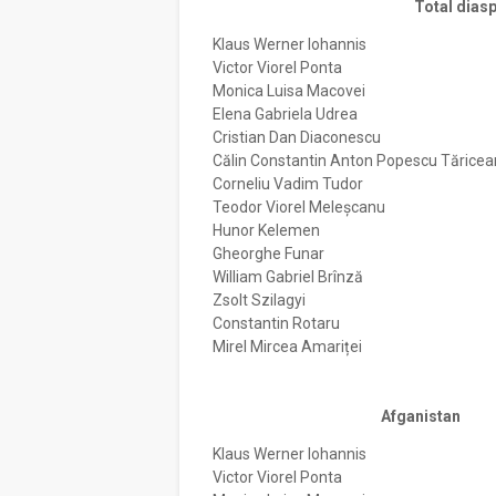
Total dias
Klaus Werner Iohannis
Victor Viorel Ponta
Monica Luisa Macovei
Elena Gabriela Udrea
Cristian Dan Diaconescu
Călin Constantin Anton Popescu Tărice
Corneliu Vadim Tudor
Teodor Viorel Meleșcanu
Hunor Kelemen
Gheorghe Funar
William Gabriel Brînză
Zsolt Szilagyi
Constantin Rotaru
Mirel Mircea Amariței
Afganistan
Klaus Werner Iohannis
Victor Viorel Ponta