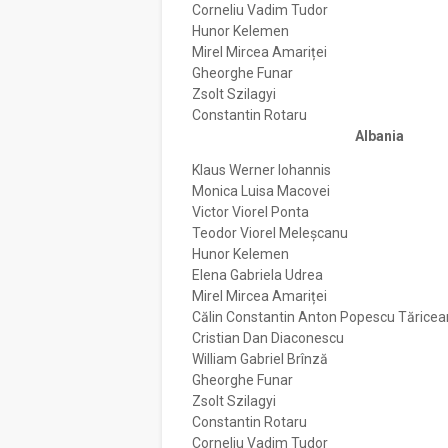
Corneliu Vadim Tudor
Hunor Kelemen
Mirel Mircea Amariței
Gheorghe Funar
Zsolt Szilagyi
Constantin Rotaru
Albania
Klaus Werner Iohannis
Monica Luisa Macovei
Victor Viorel Ponta
Teodor Viorel Meleșcanu
Hunor Kelemen
Elena Gabriela Udrea
Mirel Mircea Amariței
Călin Constantin Anton Popescu Tărice
Cristian Dan Diaconescu
William Gabriel Brînză
Gheorghe Funar
Zsolt Szilagyi
Constantin Rotaru
Corneliu Vadim Tudor