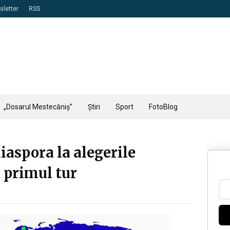
letter
RSS
„Dosarul Mestecăniș”
Știri
Sport
FotoBlog
iaspora la alegerile
, primul tur