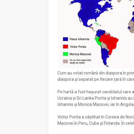
Cum au votat românii din diaspora în primu
diaspora și separat pe fiecare țară în ca
Pe hartă a fost hașurat candidatul care a
Ucraina și Sri Lanka Ponta și Iohannis au i
Iohannis și Monica Macovei, iar în Angola
Victor Ponta a câștihat în Coreea de Nor
Macovei în Peru, Cuba și Finlanda. În celel