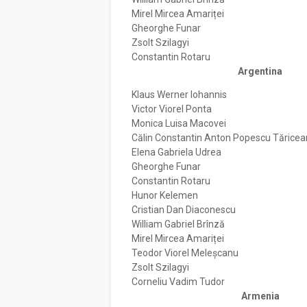
Mirel Mircea Amariței
Gheorghe Funar
Zsolt Szilagyi
Constantin Rotaru
Argentina
Klaus Werner Iohannis
Victor Viorel Ponta
Monica Luisa Macovei
Călin Constantin Anton Popescu Tărice
Elena Gabriela Udrea
Gheorghe Funar
Constantin Rotaru
Hunor Kelemen
Cristian Dan Diaconescu
William Gabriel Brînză
Mirel Mircea Amariței
Teodor Viorel Meleșcanu
Zsolt Szilagyi
Corneliu Vadim Tudor
Armenia