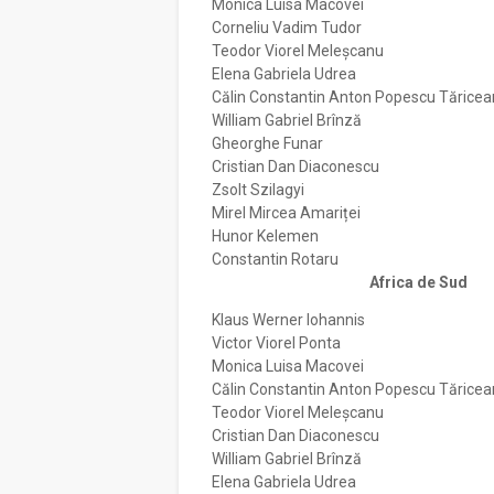
Monica Luisa Macovei
Corneliu Vadim Tudor
Teodor Viorel Meleșcanu
Elena Gabriela Udrea
Călin Constantin Anton Popescu Tărice
William Gabriel Brînză
Gheorghe Funar
Cristian Dan Diaconescu
Zsolt Szilagyi
Mirel Mircea Amariței
Hunor Kelemen
Constantin Rotaru
Africa de Sud
Klaus Werner Iohannis
Victor Viorel Ponta
Monica Luisa Macovei
Călin Constantin Anton Popescu Tărice
Teodor Viorel Meleșcanu
Cristian Dan Diaconescu
William Gabriel Brînză
Elena Gabriela Udrea