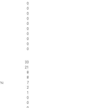
0
0
0
0
0
0
0
0
0
0
33
21
8
8
anu
7
2
1
0
0
0