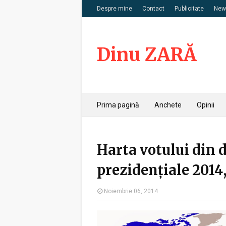
Despre mine
Contact
Publicitate
News
Dinu ZARĂ
Prima pagină
Anchete
Opinii
Harta votului din d
prezidențiale 2014
Noiembrie 06, 2014