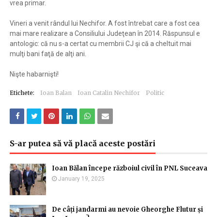
vrea primar.
Vineri a venit rândul lui Nechifor. A fost întrebat care a fost cea
mai mare realizare a Consiliului Judeţean în 2014. Răspunsul e
antologic: că nu s-a certat cu membrii CJ şi că a cheltuit mai
mulţi bani faţă de alţi ani.
Nişte habarnişti!
Etichete:
Ioan Balan
Ioan Catalin Nechifor
Politic
S-ar putea să vă placă aceste postări
Ioan Bălan începe războiul civil în PNL Suceava
January 19, 2025
De câți jandarmi au nevoie Gheorghe Flutur și