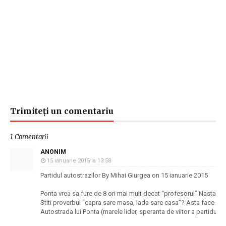
Trimiteți un comentariu
1 Comentarii
ANONIM
15 ianuarie 2015 la 13:58
Partidul autostrazilor By Mihai Giurgea on 15 ianuarie 2015
Ponta vrea sa fure de 8 ori mai mult decat “profesorul” Nastase 
Stiti proverbul “capra sare masa, iada sare casa”? Asta face PSD
Autostrada lui Ponta (marele lider, speranta de viitor a partidulu