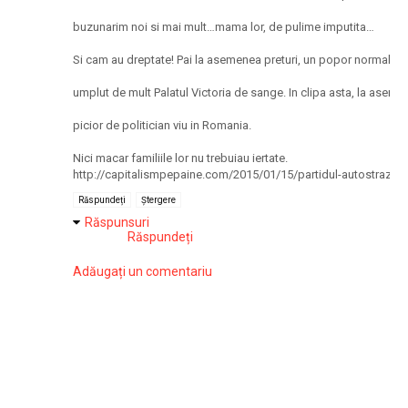
buzunarim noi si mai mult…mama lor, de pulime imputita…
Si cam au dreptate! Pai la asemenea preturi, un popor normal la c
umplut de mult Palatul Victoria de sange. In clipa asta, la aseme
picior de politician viu in Romania.
Nici macar familiile lor nu trebuiau iertate.
http://capitalismpepaine.com/2015/01/15/partidul-autostrazilor
Răspundeți
Ștergere
Răspunsuri
Răspundeți
Adăugați un comentariu