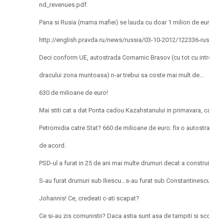
nd_revenues.pdf.
Pana si Rusia (mama mafiei) se lauda cu doar 1 milion de euro p
http://english.pravda.ru/news/russia/03-10-2012/122336-russi
Deci conform UE, autostrada Comarnic Brasov (cu tot cu intretine
dracului zona muntoasa) n-ar trebui sa coste mai mult de…
630 de milioane de euro!
Mai stiti cat a dat Ponta cadou Kazahstanului in primavara, cand 
Petromidia catre Stat? 660 de milioane de euro: fix o autostrada
de acord.
PSD-ul a furat in 25 de ani mai multe drumuri decat a construit G
S-au furat drumuri sub Iliescu…s-au furat sub Constantinescu…s
Johannis! Ce, credeati c-ati scapat?
Ce si-au zis comunistii? Daca astia sunt asa de tampiti si scot ba