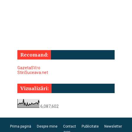
Recomand:
GazetaSV.ro
StiriSuceava.net
Vizualizări:
6,087,602
Prima pagină
Despre mine
Contact
Publicitate
Newsletter