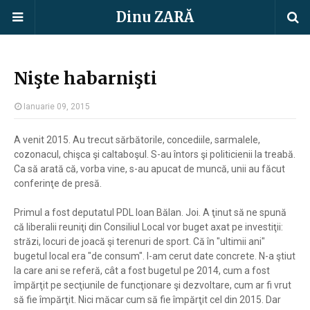
Dinu ZARĂ
Nişte habarnişti
Ianuarie 09, 2015
A venit 2015. Au trecut sărbătorile, concediile, sarmalele,
cozonacul, chişca şi caltaboşul. S-au întors şi politicienii la treabă.
Ca să arată că, vorba vine, s-au apucat de muncă, unii au făcut
conferinţe de presă.
Primul a fost deputatul PDL Ioan Bălan. Joi. A ţinut să ne spună
că liberalii reuniţi din Consiliul Local vor buget axat pe investiţii:
străzi, locuri de joacă şi terenuri de sport. Că în "ultimii ani"
bugetul local era "de consum". I-am cerut date concrete. N-a ştiut
la care ani se referă, cât a fost bugetul pe 2014, cum a fost
împărţit pe secţiunile de funcţionare şi dezvoltare, cum ar fi vrut
să fie împărţit. Nici măcar cum să fie împărţit cel din 2015. Dar