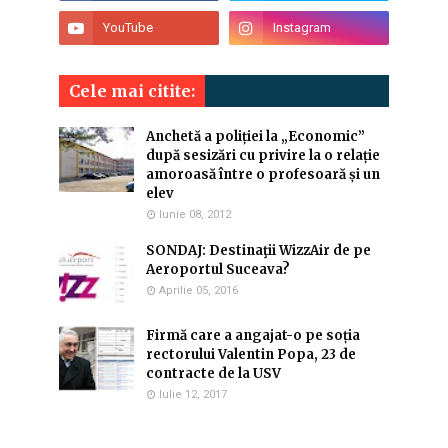
Cele mai citite:
Anchetă a poliției la „Economic”
după sesizări cu privire la o relație
amoroasă între o profesoară și un
elev
Iunie 08, 2012
SONDAJ: Destinaţii WizzAir de pe
Aeroportul Suceava?
Aprilie 05, 2016
Firmă care a angajat-o pe soția
rectorului Valentin Popa, 23 de
contracte de la USV
Iulie 12, 2017