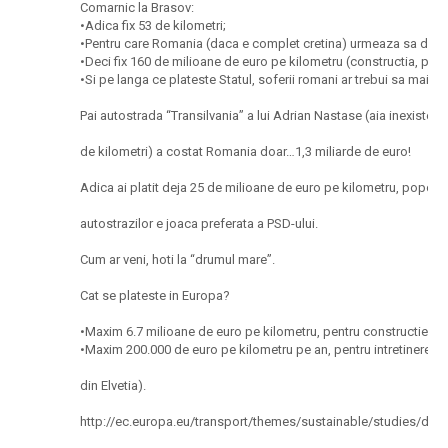
Comarnic la Brasov:
•Adica fix 53 de kilometri;
•Pentru care Romania (daca e complet cretina) urmeaza sa dea 8
•Deci fix 160 de milioane de euro pe kilometru (constructia, plus 
•Si pe langa ce plateste Statul, soferii romani ar trebui sa mai dea
Pai autostrada “Transilvania” a lui Adrian Nastase (aia inexistent
de kilometri) a costat Romania doar…1,3 miliarde de euro!
Adica ai platit deja 25 de milioane de euro pe kilometru, popor r
autostrazilor e joaca preferata a PSD-ului.
Cum ar veni, hoti la “drumul mare”.
Cat se plateste in Europa?
•Maxim 6.7 milioane de euro pe kilometru, pentru constructie (
•Maxim 200.000 de euro pe kilometru pe an, pentru intretinere
din Elvetia).
http://ec.europa.eu/transport/themes/sustainable/studies/doc