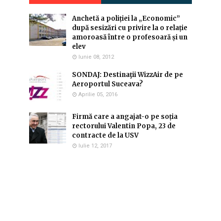
Anchetă a poliției la „Economic”
după sesizări cu privire la o relație
amoroasă între o profesoară și un
elev
Iunie 08, 2012
SONDAJ: Destinaţii WizzAir de pe
Aeroportul Suceava?
Aprilie 05, 2016
Firmă care a angajat-o pe soția
rectorului Valentin Popa, 23 de
contracte de la USV
Iulie 12, 2017