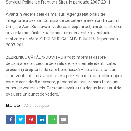
Serviciul Poliției de Frontieră Siret, în perioada 2007-2011.
Având în vedere cele de mai sus, Agenția Națională de
Integritate a sesizat Comisia de cercetare a averilor din cadrul
Curţii de Apel Suceava în vederea începerii acţiunii de control cu
privire la modificările patrimoniale intervenite şi veniturile
realizate de către ZEBRENIUC CĂTĂLIN-DUMITRU în perioada
2007-2011.
ZEBRENIUC CĂTĂLIN-DUMITRU a fost informat despre
declanșarea procedurii de evaluare, elementele identificate,
precum și drepturile de care beneficiază – de a fi asistat sau
reprezentat de un avocat şi de a prezenta date sau informații pe
care le consideră necesare, personal ori prin transmiterea unui
punct de vedere scris. Persoana evaluată a depus la dosarul de
evaluare un punct de vedere."
Etichete:
ANI
coruptie