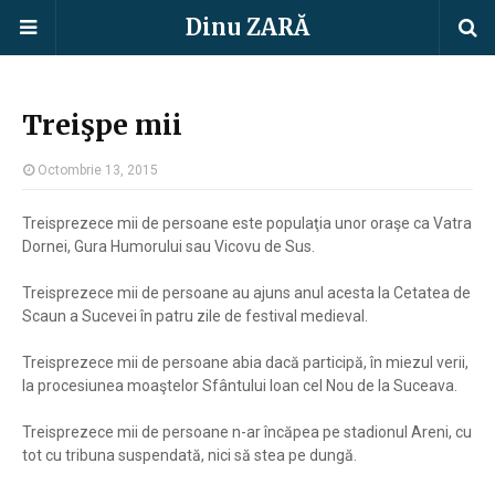
Dinu ZARĂ
Treişpe mii
Octombrie 13, 2015
Treisprezece mii de persoane este populaţia unor oraşe ca Vatra
Dornei, Gura Humorului sau Vicovu de Sus.
Treisprezece mii de persoane au ajuns anul acesta la Cetatea de
Scaun a Sucevei în patru zile de festival medieval.
Treisprezece mii de persoane abia dacă participă, în miezul verii,
la procesiunea moaştelor Sfântului Ioan cel Nou de la Suceava.
Treisprezece mii de persoane n-ar încăpea pe stadionul Areni, cu
tot cu tribuna suspendată, nici să stea pe dungă.