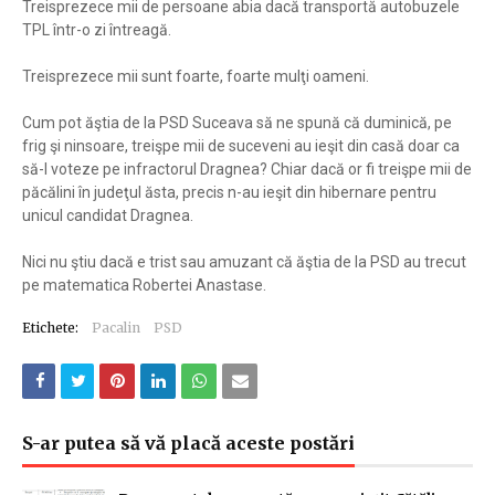
Treisprezece mii de persoane abia dacă transportă autobuzele
TPL într-o zi întreagă.
Treisprezece mii sunt foarte, foarte mulţi oameni.
Cum pot ăştia de la PSD Suceava să ne spună că duminică, pe
frig şi ninsoare, treişpe mii de suceveni au ieşit din casă doar ca
să-l voteze pe infractorul Dragnea? Chiar dacă or fi treişpe mii de
păcălini în judeţul ăsta, precis n-au ieşit din hibernare pentru
unicul candidat Dragnea.
Nici nu ştiu dacă e trist sau amuzant că ăştia de la PSD au trecut
pe matematica Robertei Anastase.
Etichete:
Pacalin
PSD
S-ar putea să vă placă aceste postări