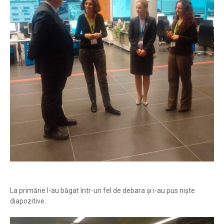
La primărie l-au băgat într-un fel de debara și i-au pus niște
diapozitive: