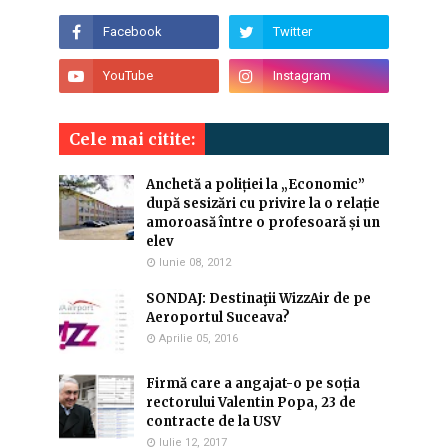
Cele mai citite:
Anchetă a poliției la „Economic”
după sesizări cu privire la o relație
amoroasă între o profesoară și un
elev
Iunie 08, 2012
SONDAJ: Destinaţii WizzAir de pe
Aeroportul Suceava?
Aprilie 05, 2016
Firmă care a angajat-o pe soția
rectorului Valentin Popa, 23 de
contracte de la USV
Iulie 12, 2017