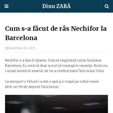
Dinu ZARĂ
Cum s-a făcut de râs Nechifor la
Barcelona
Noiembrie 25, 2015
Nechifor s-a dus în Spania. Cică să negocieze curse Suceava-
Barcelona. Eu cred că doar a vrut să meargă în vacanță. Acolo nu
l-a luat nimeni în seamă. Iar ne-a cheltuit banii fără niciun folos.
La aeroport o fătucă i-a dat o apă și o mapă pe colțul mesei
dintr-un fel de depozit fără becuri: