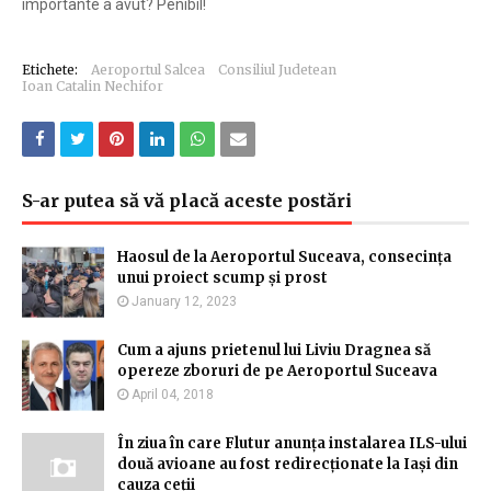
importante a avut? Penibil!
Etichete:
Aeroportul Salcea
Consiliul Judetean
Ioan Catalin Nechifor
S-ar putea să vă placă aceste postări
Haosul de la Aeroportul Suceava, consecința
unui proiect scump și prost
January 12, 2023
Cum a ajuns prietenul lui Liviu Dragnea să
opereze zboruri de pe Aeroportul Suceava
April 04, 2018
În ziua în care Flutur anunța instalarea ILS-ului
două avioane au fost redirecționate la Iași din
cauza ceții