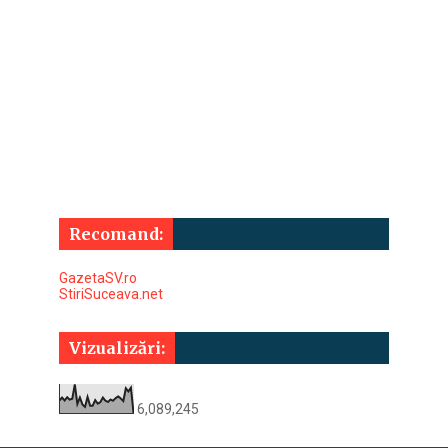
Recomand:
GazetaSV.ro
StiriSuceava.net
Vizualizări:
6,089,245