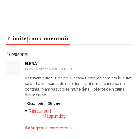
Trimiteți un comentariu
1 Comentarii
ELENA
25 noiembrie 2015 la 01:01
Vazusem articolul de pe Suceava News, chiar m-am bucurat
sa aud de lansarea de carte insa sunt si mai curioasa de
continut, n-am vazut prea multe detalii oferite de niciuna
dintre surse.
Răspundeți
Ștergere
Răspunsuri
Răspundeți
Adăugați un comentariu