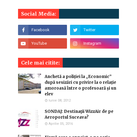
Social Media:
Cele mai citite:
Anchetă a poliției la „Economic”
după sesizări cu privire la o relație
amoroasă între o profesoară și un
elev
Iunie 08, 2012
SONDAJ: Destinaţii WizzAir de pe
Aeroportul Suceava?
Aprilie 05, 2016