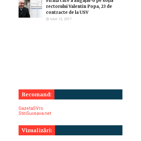
Firmă care a angajat-o pe soția
rectorului Valentin Popa, 23 de
contracte de la USV
Iulie 12, 2017
Recomand:
GazetaSV.ro
StiriSuceava.net
Vizualizări: