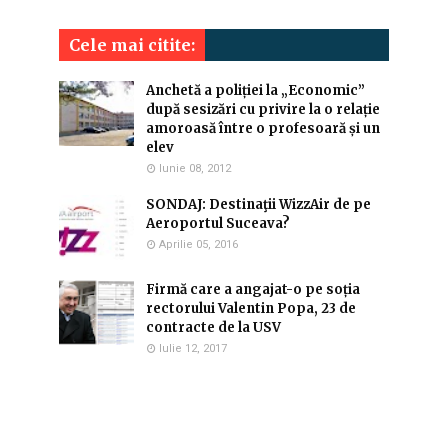
Cele mai citite:
Anchetă a poliției la „Economic”
după sesizări cu privire la o relație
amoroasă între o profesoară și un
elev
Iunie 08, 2012
SONDAJ: Destinaţii WizzAir de pe
Aeroportul Suceava?
Aprilie 05, 2016
Firmă care a angajat-o pe soția
rectorului Valentin Popa, 23 de
contracte de la USV
Iulie 12, 2017