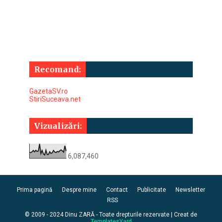
Recomand:
GazetaSV.ro
StiriSuceava.net
Vizualizări:
6,087,460
Prima pagină
Despre mine
Contact
Publicitate
Newsletter
RSS
© 2009 - 2024 Dinu ZARĂ - Toate drepturile rezervate | Creat de
TemplatesYard