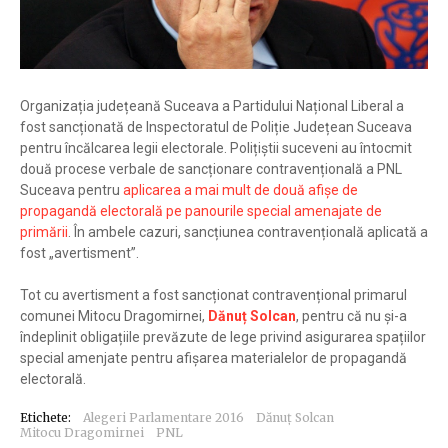
Organizația județeană Suceava a Partidului Național Liberal a
fost sancționată de Inspectoratul de Poliție Județean Suceava
pentru încălcarea legii electorale. Polițiștii suceveni au întocmit
două procese verbale de sancționare contravențională a PNL
Suceava pentru
aplicarea a mai mult de două afișe de
propagandă electorală pe panourile special amenajate de
primării
. În ambele cazuri, sancțiunea contravențională aplicată a
fost „avertisment”.
Tot cu avertisment a fost sancționat contravențional primarul
comunei Mitocu Dragomirnei,
Dănuț Solcan
, pentru că nu și-a
îndeplinit obligațiile prevăzute de lege privind asigurarea spațiilor
special amenjate pentru afișarea materialelor de propagandă
electorală.
Etichete:
Alegeri Parlamentare 2016
Dănuț Solcan
Mitocu Dragomirnei
PNL