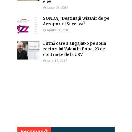
elev
Iunie 08, 2012
SONDAJ: Destinaţii WizzAir de pe
Aeroportul Suceava?
Aprilie 05, 2016
Firmă care a angajat-o pe soția
rectorului Valentin Popa, 23 de
contracte de la USV
Iulie 12, 2017
Recomand: