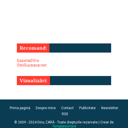
Recomand:
GazetaSV.ro
StiriSuceava.net
Vizualizări:
Prima pagină
Despre mine
Contact
Publicitate
Newsletter
RSS
© 2009 - 2024 Dinu ZARĂ - Toate drepturile rezervate | Creat de
TemplatesYard