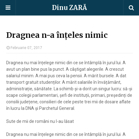
Dinu ZARĂ
Dragnea n-a înțeles nimic
Februarie 07, 2017
Dragnea nu mai înțelege nimic din ce se întâmplă în jurul lui. A
avut un plan bine pus la punct. A câștigat alegerile. A crescut
salariul minim. A mai pus ceva la pensii. A mărit bursele. A dat
transport gratuit studenților. A mărit salariile în învățământ,
administrație, sănătate. La schimb și-a dorit un singur lucru: să-și
scape colegii parlamentari, șefi de instituții, primari, președinți de
consilii județene, consilieri de cele peste trei mii de dosare aflate
în lucru la DNA și Parchetul General.
Sute de mii de români nu l-au lăsat
Dragnea nu mai înțelege nimic din ce se întâmplă în jurul lui. A