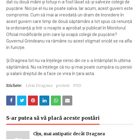
dat cu două mâini și totuși n-a fost lăsat să-și salveze colegii de
pușcărie. Nici pe el nu se poate salva. Iar acum, acest guvern este
compromis. Cum să mai ai vreodată un dram de încredere în
acest guvern care timp de două săptămâni a tot spus că renunță
la ordonanță și într-o noapte a aprobat și publicat în Monitorul
Oficial modificările prin care își scapă colegii de pușcărie?
Guvernul Grindeanu va rămâne cu acest stigmat oricât se va afla
în funcție.
Și Dragnea tot nu va înțelege nimic din ce s-a întâmplat în ultima
săptămână. Nu va înțelege că nu-și mai poate cumpăra cu pensii
și salarii dreptul de a face ce vrea în țara asta.
Etichete:
Liviu Dragnea
protest
PSD
S-ar putea să vă placă aceste postări
Cîțu, mai antipatic decât Dragnea