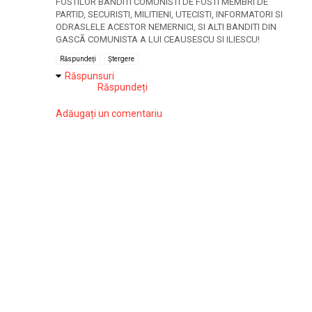
FOSTILOR BANDITI COMUNISTI DE FOSTI MEMBRI DE
PARTID, SECURISTI, MILITIENI, UTECISTI, INFORMATORI SI
ODRASLELE ACESTOR NEMERNICI, SI ALTI BANDITI DIN
GASCÃ COMUNISTA A LUI CEAUSESCU SI ILIESCU!
Răspundeți
Ștergere
Răspunsuri
Răspundeți
Adăugați un comentariu