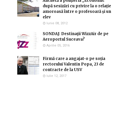
Anchetă a poliției la „Economic”
după sesizări cu privire la o relație
amoroasă între o profesoară și un
elev
Iunie 08, 2012
SONDAJ: Destinaţii WizzAir de pe
Aeroportul Suceava?
Aprilie 05, 2016
Firmă care a angajat-o pe soția
rectorului Valentin Popa, 23 de
contracte de la USV
Iulie 12, 2017