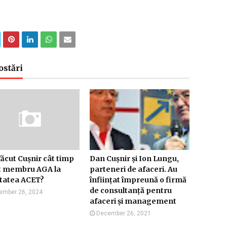
ostări
făcut Cușnir cât timp
Dan Cușnir și Ion Lungu,
st membru AGA la
parteneri de afaceri. Au
etatea ACET?
înființat împreună o firmă
de consultanță pentru
ember 26, 2024
afaceri și management
December 26, 2021