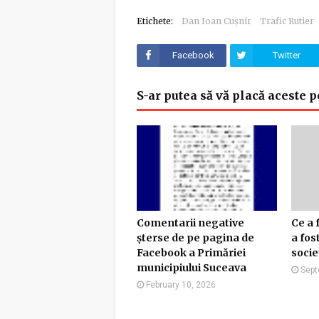
Etichete:
Dan Ioan Cușnir
Trafic Rutier
Facebook
Twitter
S-ar putea să vă placă aceste p
Comentarii negative
Ce a 
șterse de pe pagina de
a fo
Facebook a Primăriei
soci
municipiului Suceava
Sept
February 10, 2026