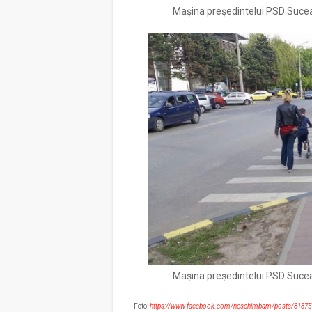
Mașina președintelui PSD Suceav
Mașina președintelui PSD Suceav
Foto:
https://www.facebook.com/neschimbam/posts/81875