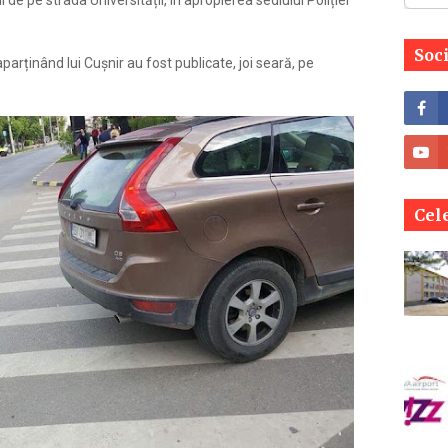
de pe strada Universității, în apropierea sediului Poliției
Soc
arținând lui Cușnir au fost publicate, joi seară, pe
Cele