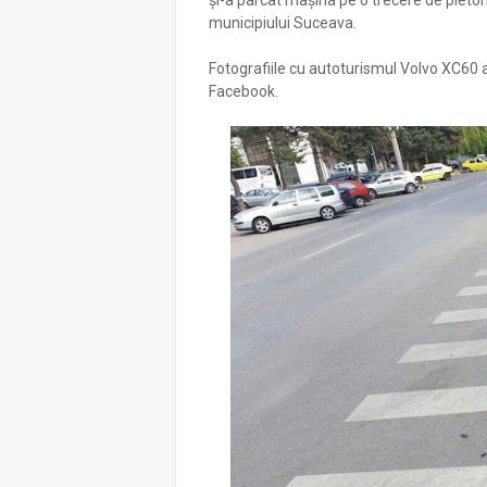
și-a parcat mașina pe o trecere de pietoni 
municipiului Suceava.
Fotografiile cu autoturismul Volvo XC60 ap
Facebook.