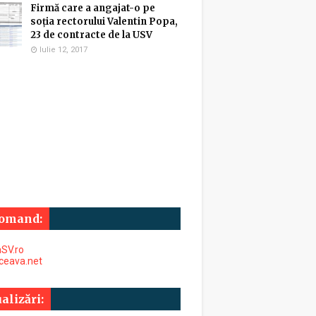
Firmă care a angajat-o pe
soția rectorului Valentin Popa,
23 de contracte de la USV
Iulie 12, 2017
omand:
SV.ro
uceava.net
alizări: