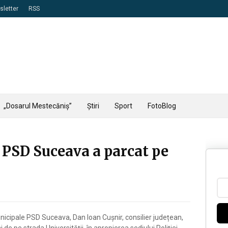
letter
RSS
„Dosarul Mestecăniș”
Știri
Sport
FotoBlog
 PSD Suceava a parcat pe
nicipale PSD Suceava, Dan Ioan Cușnir, consilier județean,