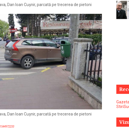
a, Dan Ioan Cușnir, parcată pe trecerea de pietoni
Rec
Gazeta
StiriS
a, Dan Ioan Cușnir, parcată pe trecerea de pietoni
Vizu
1544972233