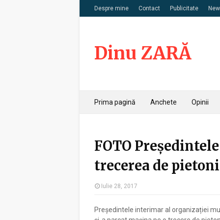
Despre mine
Contact
Publicitate
News
Dinu ZARĂ
Prima pagină
Anchete
Opinii
FOTO Președintele
trecerea de pietoni
Iulie 28, 2017
Președintele interimar al organizației mu