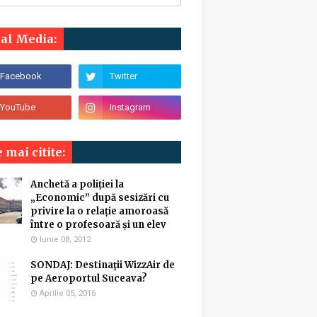
ial Media:
 mai citite:
Anchetă a poliției la
„Economic” după sesizări cu
privire la o relație amoroasă
între o profesoară și un elev
Iunie 08, 2012
SONDAJ: Destinaţii WizzAir de
pe Aeroportul Suceava?
Aprilie 05, 2016