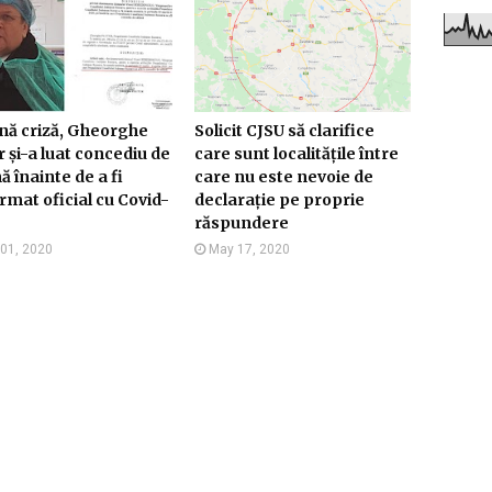
ină criză, Gheorghe
Solicit CJSU să clarifice
r și-a luat concediu de
care sunt localitățile între
ă înainte de a fi
care nu este nevoie de
rmat oficial cu Covid-
declarație pe proprie
răspundere
 01, 2020
May 17, 2020