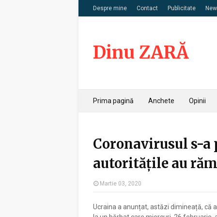
Despre mine
Contact
Publicitate
News
Dinu ZARĂ
Prima pagină
Anchete
Opinii
Coronavirusul s-a 
autoritățile au răm
Martie 03, 2020
Ucraina a anunțat, astăzi dimineață, că 