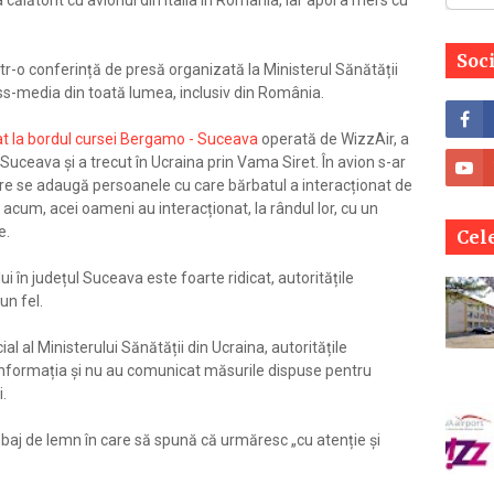
 călătorit cu avionul din Italia în România, iar apoi a mers cu
Soc
ntr-o conferință de presă organizată la Ministerul Sănătății
ass-media din toată lumea, inclusiv din România.
lat la bordul cursei Bergamo - Suceava
operată de WizzAir, a
Suceava și a trecut în Ucraina prin Vama Siret. În avion s-ar
 care se adaugă persoanele cu care bărbatul a interacționat de
ă acum, acei oameni au interacționat, la rândul lor, cu un
e.
Cele
i în județul Suceava este foarte ridicat, autoritățile
un fel.
al al Ministerului Sănătății din Ucraina, autoritățile
informația și nu au comunicat măsurile dispuse pentru
i.
mbaj de lemn în care să spună că urmăresc „cu atenție și