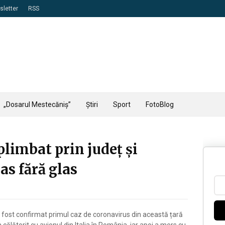
letter
RSS
„Dosarul Mestecăniș”
Știri
Sport
FotoBlog
plimbat prin județ și
as fără glas
a fost confirmat primul caz de coronavirus din această țară