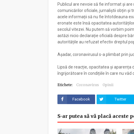
Publicul are nevoie să fie informat și are 
comunicărilor oficiale, jurnaliștii obțin și
acele informații să nu fie întotdeauna ex
eronate este însă opacitatea autorităților
secolul vitezei. Nu putem să vorbim poimâi
astăzi nicio declarație oficială despre b
autoritățile au refuzat efectiv dreptul pop
Așadar, coronavirusul s-a plimbat prin jud
Lipsă de reacție, opacitatea și aparența d
îngrijorătoare în condițiile în care nu 
Etichete:
Coronavirus
Opinii
Facebook
Twitter
S-ar putea să vă placă aceste p