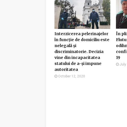
Interzicerea pelerinajelor
În pl
în funcție de domiciliu este
Flutu
nelegală și
odihn
discriminatorie. Decizia
confi
vine din incapacitatea
19
statului de a-și impune
July
autoritatea
October 12, 2020