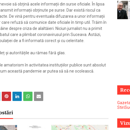
nevoie să obțină acele informații din surse oficiale. În lipsa
 transmit informații obținute pe surse. Dar există riscul ca
acte. De vină pentru eventuala difuzarea a unor informații
 care refuză să comunice date oficiale în timp util. Trăim în
ne despre criza de alaltăieri. Niciun jurnalist nu a primit
ărbatul care a plimbat coronavirusul prin Suceava. Astăzi,
ulației de a fi informată corect și cu celeritate.
eț și autoritățile au rămas fără glas.
e amatorism în activitatea instituțiilor publice sunt absolut
văd cum această pandemie ar putea să să ne ocolească.
Rec
Gazeta
StiriS
ostări
Vizu