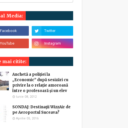
ial Media:
 mai citite:
Anchetă a poliției la
„Economic” după sesizări cu
privire la o relație amoroasă
între o profesoară și un elev
Iunie 08, 2012
SONDAJ: Destinaţii WizzAir de
pe Aeroportul Suceava?
Aprilie 05, 2016