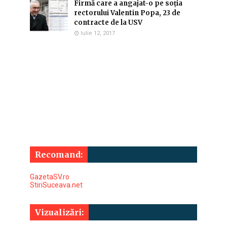
Firmă care a angajat-o pe soția
rectorului Valentin Popa, 23 de
contracte de la USV
Iulie 12, 2017
Recomand:
GazetaSV.ro
StiriSuceava.net
Vizualizări: