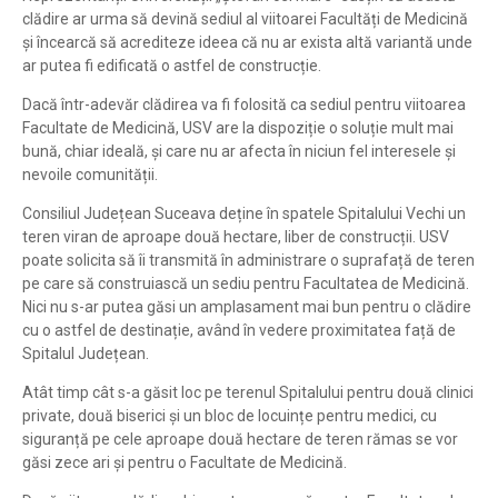
clădire ar urma să devină sediul al viitoarei Facultăți de Medicină
și încearcă să acrediteze ideea că nu ar exista altă variantă unde
ar putea fi edificată o astfel de construcție.
Dacă într-adevăr clădirea va fi folosită ca sediul pentru viitoarea
Facultate de Medicină, USV are la dispoziție o soluție mult mai
bună, chiar ideală, și care nu ar afecta în niciun fel interesele și
nevoile comunității.
Consiliul Județean Suceava deține în spatele Spitalului Vechi un
teren viran de aproape două hectare, liber de construcții. USV
poate solicita să îi transmită în administrare o suprafață de teren
pe care să construiască un sediu pentru Facultatea de Medicină.
Nici nu s-ar putea găsi un amplasament mai bun pentru o clădire
cu o astfel de destinație, având în vedere proximitatea față de
Spitalul Județean.
Atât timp cât s-a găsit loc pe terenul Spitalului pentru două clinici
private, două biserici și un bloc de locuințe pentru medici, cu
siguranță pe cele aproape două hectare de teren rămas se vor
găsi zece ari și pentru o Facultate de Medicină.