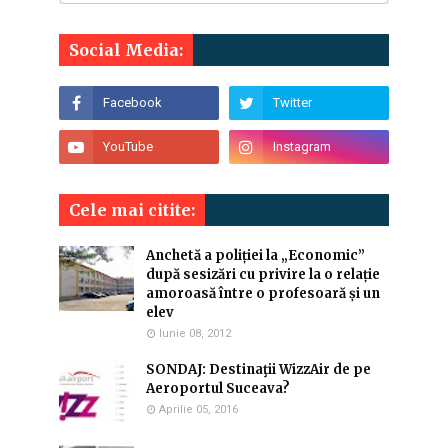
Social Media:
Cele mai citite:
Anchetă a poliției la „Economic”
după sesizări cu privire la o relație
amoroasă între o profesoară și un
elev
Iunie 08, 2012
SONDAJ: Destinaţii WizzAir de pe
Aeroportul Suceava?
Aprilie 05, 2016