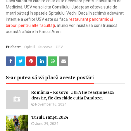
Dacă viitoarea clădire chiar este necesară pentru Facultatea de
Medicină, USV va solicita Consiliului Județean câteva sute de
metri pătrați în spatele Spitalului Vechi. Dacă în schimb adevărat
intenție a șefilor USV este să facă
restaurant panoramic și
birouri pentru alte facultăți
, atunci vor insista să construiască
această clădire în Parcul Areni.
Etichete:
Opinii
Suceava
USV
S-ar putea să vă placă aceste postări
România - Kosovo. UEFA fie reacționează
drastic, fie deschide cutia Pandorei
November 16, 2024
Turul Franței 2024
June 29, 2024