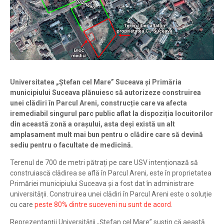
Universitatea „Ștefan cel Mare” Suceava și Primăria
municipiului Suceava plănuiesc să autorizeze construirea
unei clădiri în Parcul Areni, construcție care va afecta
iremediabil singurul parc public aflat la dispoziția locuitorilor
din această zonă a orașului, asta deși există un alt
amplasament mult mai bun pentru o clădire care să devină
sediu pentru o facultate de medicină.
Terenul de 700 de metri pătrați pe care USV intenționază să
construiască clădirea se află în Parcul Areni, este în proprietatea
Primăriei municipiului Suceava și a fost dat în administrare
universității. Construirea unei clădiri în Parcul Areni este o soluție
cu care
peste 80% dintre suceveni nu sunt de acord
.
Reprezentanții Universității „Ștefan cel Mare” susțin că aeastă