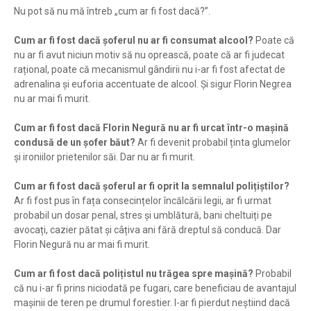
Nu pot să nu mă întreb „cum ar fi fost dacă?”.
Cum ar fi fost dacă șoferul nu ar fi consumat alcool?
Poate că
nu ar fi avut niciun motiv să nu oprească, poate că ar fi judecat
rațional, poate că mecanismul gândirii nu i-ar fi fost afectat de
adrenalina și euforia accentuate de alcool. Și sigur Florin Negrea
nu ar mai fi murit.
Cum ar fi fost dacă Florin Negură nu ar fi urcat într-o mașină
condusă de un șofer băut?
Ar fi devenit probabil ținta glumelor
și ironiilor prietenilor săi. Dar nu ar fi murit.
Cum ar fi fost dacă șoferul ar fi oprit la semnalul polițiștilor?
Ar fi fost pus în fața consecințelor încălcării legii, ar fi urmat
probabil un dosar penal, stres și umblătură, bani cheltuiți pe
avocați, cazier pătat și câțiva ani fără dreptul să conducă. Dar
Florin Negură nu ar mai fi murit.
Cum ar fi fost dacă polițistul nu trăgea spre mașină?
Probabil
că nu i-ar fi prins niciodată pe fugari, care beneficiau de avantajul
mașinii de teren pe drumul forestier. I-ar fi pierdut neștiind dacă