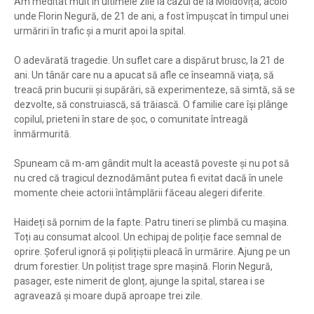
Am meditat mult în ultimele zile la cazul de la Moldovița, acolo
unde Florin Negură, de 21 de ani, a fost împușcat în timpul unei
urmăriri în trafic și a murit apoi la spital.
O adevărată tragedie. Un suflet care a dispărut brusc, la 21 de
ani. Un tânăr care nu a apucat să afle ce înseamnă viața, să
treacă prin bucurii și supărări, să experimenteze, să simtă, să se
dezvolte, să construiască, să trăiască. O familie care își plânge
copilul, prieteni în stare de șoc, o comunitate întreagă
înmărmurită.
Spuneam că m-am gândit mult la această poveste și nu pot să
nu cred că tragicul deznodământ putea fi evitat dacă în unele
momente cheie actorii întâmplării făceau alegeri diferite.
Haideți să pornim de la fapte. Patru tineri se plimbă cu mașina.
Toți au consumat alcool. Un echipaj de poliție face semnal de
oprire. Șoferul ignoră și polițiștii pleacă în urmărire. Ajung pe un
drum forestier. Un polițist trage spre mașină. Florin Negură,
pasager, este nimerit de glonț, ajunge la spital, starea i se
agravează și moare după aproape trei zile.