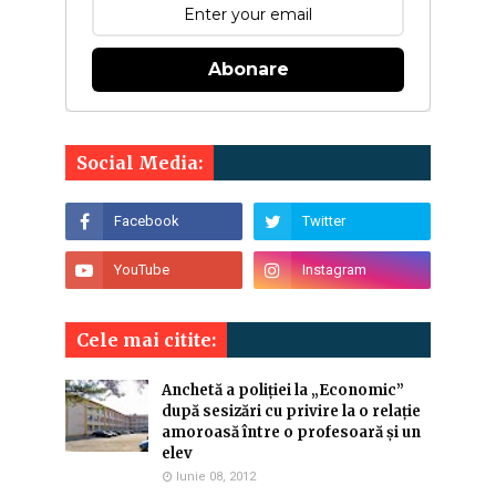
Abonare
Social Media:
Cele mai citite:
Anchetă a poliției la „Economic”
după sesizări cu privire la o relație
amoroasă între o profesoară și un
elev
Iunie 08, 2012