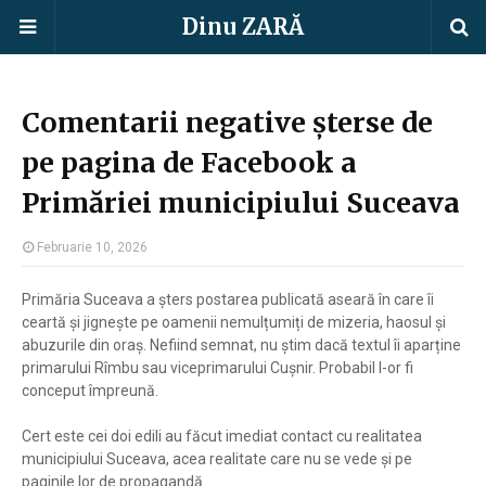
Dinu ZARĂ
Comentarii negative șterse de
pe pagina de Facebook a
Primăriei municipiului Suceava
Februarie 10, 2026
Primăria Suceava a șters postarea publicată aseară în care îi
ceartă și jignește pe oamenii nemulțumiți de mizeria, haosul și
abuzurile din oraș. Nefiind semnat, nu știm dacă textul îi aparține
primarului Rîmbu sau viceprimarului Cușnir. Probabil l-or fi
conceput împreună.
Cert este cei doi edili au făcut imediat contact cu realitatea
municipiului Suceava, acea realitate care nu se vede și pe
paginile lor de propagandă.